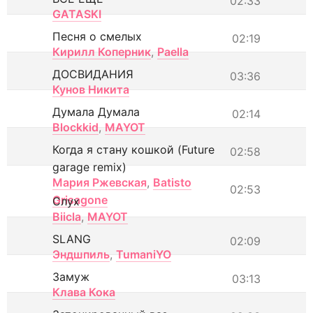
02:33
GATASKI
Песня о смелых
02:19
Кирилл Коперник
,
Paella
ДОСВИДАНИЯ
03:36
Кунов Никита
Думала Думала
02:14
Blockkid
,
MAYOT
Когда я стану кошкой (Future
02:58
garage remix)
Мария Ржевская
,
Batisto
02:53
Grisagone
Слух
Biicla
,
MAYOT
SLANG
02:09
Эндшпиль
,
TumaniYO
Замуж
03:13
Клава Кока