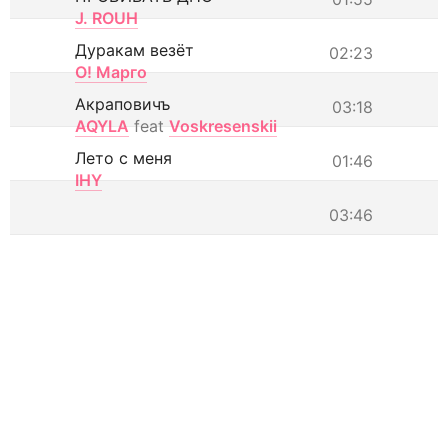
J. ROUH
Дуракам везёт
02:23
О! Марго
Акраповичъ
03:18
AQYLA
feat
Voskresenskii
Лето с меня
01:46
IHY
03:46