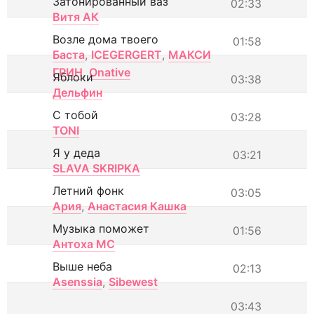
Затонированный ваз
02:33
Витя АК
Возле дома твоего
01:58
Баста
,
ICEGERGERT
,
МАКСИ
ГРИН
,
Onative
Яблоки
03:38
Дельфин
С тобой
03:28
TONI
Я у деда
03:21
SLAVA SKRIPKA
Летний фонк
03:05
Ария
,
Анастасия Кашка
Музыка поможет
01:56
Антоха МС
Выше неба
02:13
Asenssia
,
Sibewest
03:43