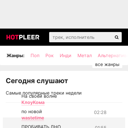
Жанры:
Поп
Рок
Инди
Метал
Альтернатив
Сегодня слушают
Самые популярные треки недели
На своей волне
КлоуКома
по новой
02:28
wastetime
ПРОБИВАТЬ ДНО
01:55