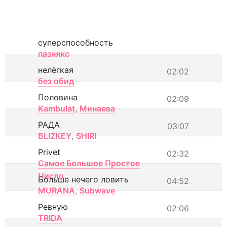
суперспособность
пазнякс
нелёгкая
02:02
без обид
Половина
02:09
Kambulat
,
Минаева
РАДА
03:07
BLIZKEY
,
SHIRI
Privet
02:32
Самое Большое Простое
Число
Больше нечего ловить
04:52
MURANA
,
Subwave
Ревную
02:06
TRIDA