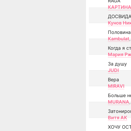
RAGA
КАРТИНА
ДОСВИД
Кунов Ни
Половина
Kambulat
,
Когда я с
Мария Рж
За душу
JUDI
Вера
MIRAVI
Больше н
MURANA
,
Затониро
Витя АК
ХОЧУ ОС