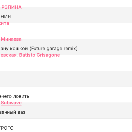
 РЭПИНА
АНИЯ
кита
Минаева
тану кошкой (Future garage remix)
евская
,
Batisto Grisagone
ечего ловить
Subwave
ванный ваз
ТРОГО