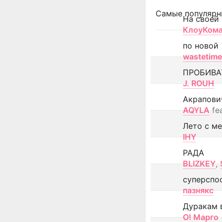
Самые популярн
На своей
КлоуКом
по новой
wastetime
ПРОБИВА
J. ROUH
Акрапови
AQYLA
fe
Лето с м
IHY
РАДА
BLIZKEY
,
суперспо
пазнякс
Дуракам 
О! Марго