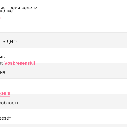
ые треки недели
 волне
а
ТЬ ДНО
чъ
at
Voskresenskii
еня
SHIRI
собность
везёт