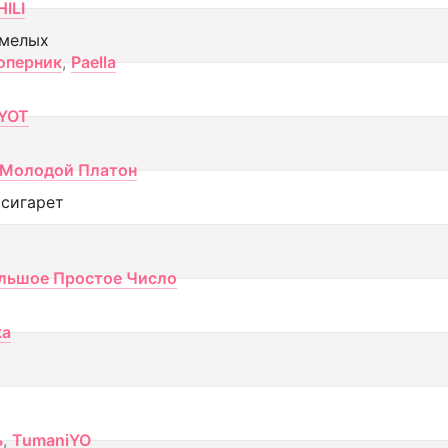
ILI
смелых
оперник
,
Paella
YOT
Молодой Платон
 сигарет
льшое Простое Число
ка
ь
,
TumaniYO