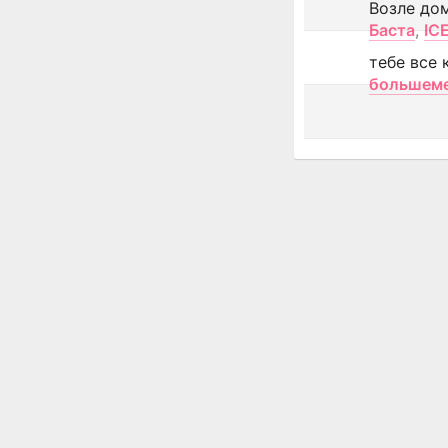
Возле до
Баста
,
IC
тебе все 
большем