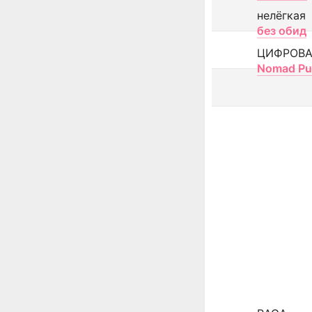
нелёгкая
без обид
ЦИФРОВА
Nomad Pu