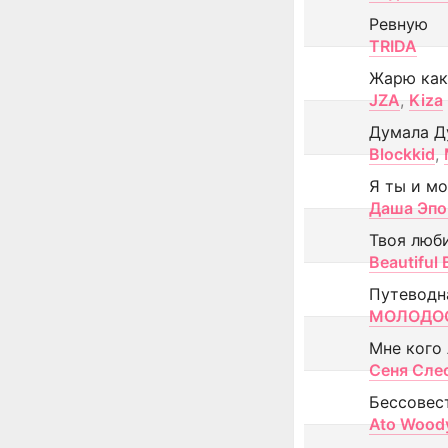
Ревную
TRIDA
Жарю как
JZA
,
Kiza
Думала Д
Blockkid
,
Я ты и м
Даша Эпо
Твоя люб
Beautiful
Путеводн
МОЛОДОС
Мне кого
Сеня Сле
Бессовес
Ato Wood