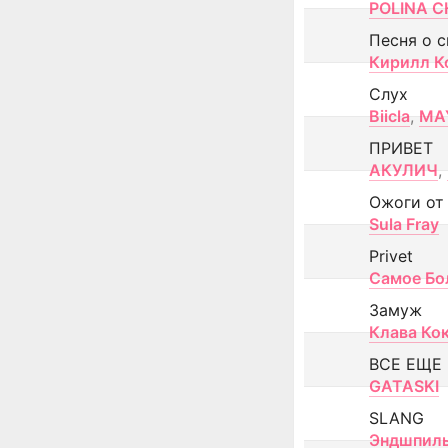
POLINA CH
Песня о 
Кирилл К
Слух
Biicla
,
MA
ПРИВЕТ
АКУЛИЧ
,
Ожоги от
Sula Fray
Privet
Самое Бо
Замуж
Клава Ко
ВСЕ ЕЩЕ
GATASKI
SLANG
Эндшпил