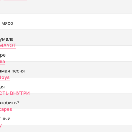
 мясо
умала
MAYOT
оре
ва
имая песня
 Boys
ая
ТЬ ВНУТРИ
 любить?
сарев
тный
y