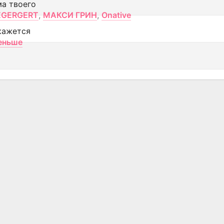
ма твоего
EGERGERT
,
МАКСИ ГРИН
,
Onative
кажется
еньше