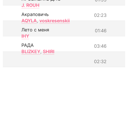
J. ROUH
Акраповичъ
02:23
AQYLA
,
voskresenskii
Лето с меня
01:46
IHY
РАДА
03:46
BLIZKEY
,
SHIRI
02:32