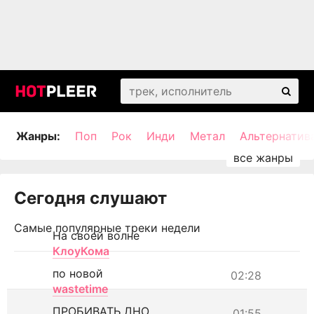
Жанры:
Поп
Рок
Инди
Метал
Альтернатив
Сегодня слушают
Самые популярные треки недели
На своей волне
КлоуКома
по новой
02:28
wastetime
ПРОБИВАТЬ ДНО
01:55