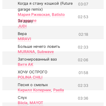
Когда я стану кошкой (Future
03:07
garage remix)
Мария Ржевская
,
Batisto
02:53
Grisagone
За душу
JUDI
Вера
02:18
MIRAVI
Больше нечего ловить
02:33
MURANA
,
Subwave
Затонированный ваз
02:06
Витя АК
ХОЧУ ОСТРОГО
01:58
POLINA CHILI
Песня о смелых
02:33
Кирилл Коперник
,
Paella
Слух
03:36
Biicla
,
MAYOT