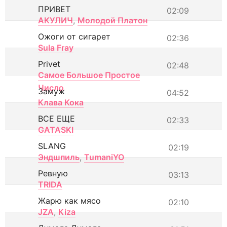
ПРИВЕТ
02:09
АКУЛИЧ
,
Молодой Платон
Ожоги от сигарет
02:36
Sula Fray
Privet
02:48
Самое Большое Простое
Число
Замуж
04:52
Клава Кока
ВСЕ ЕЩЕ
02:33
GATASKI
SLANG
02:19
Эндшпиль
,
TumaniYO
Ревную
03:13
TRIDA
Жарю как мясо
02:10
JZA
,
Kiza