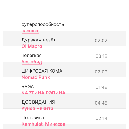
суперспособность
пазнякс
Дуракам везёт
02:02
О! Марго
нелёгкая
03:18
без обид
ЦИФРОВАЯ КОМА
02:09
Nomad Punk
RAGA
01:46
КАРТИНА РЭПИНА
ДОСВИДАНИЯ
04:45
Кунов Никита
Половина
02:14
Kambulat
,
Минаева