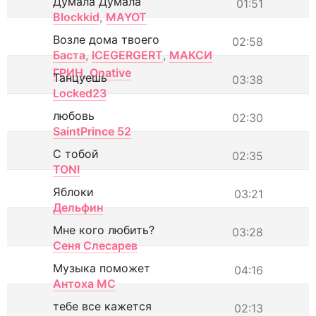
Думала Думала
01:51
Blockkid
,
MAYOT
Возле дома твоего
02:58
Баста
,
ICEGERGERT
,
МАКСИ
ГРИН
,
Onative
Танцуешь
03:38
Locked23
любовь
02:30
SaintPrince 52
С тобой
02:35
TONI
Яблоки
03:21
Дельфин
Мне кого любить?
03:28
Сеня Слесарев
Музыка поможет
04:16
Антоха МС
тебе все кажется
02:13