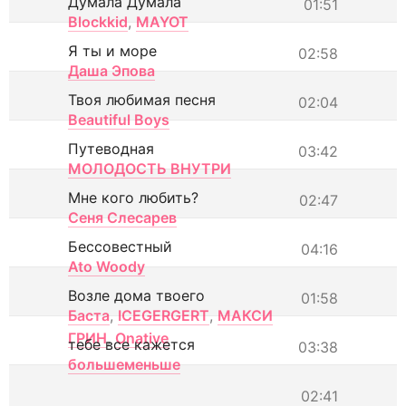
Думала Думала
01:51
Blockkid
,
MAYOT
Я ты и море
02:58
Даша Эпова
Твоя любимая песня
02:04
Beautiful Boys
Путеводная
03:42
МОЛОДОСТЬ ВНУТРИ
Мне кого любить?
02:47
Сеня Слесарев
Бессовестный
04:16
Ato Woody
Возле дома твоего
01:58
Баста
,
ICEGERGERT
,
МАКСИ
ГРИН
,
Onative
тебе все кажется
03:38
большеменьше
02:41