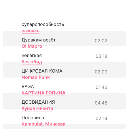
суперспособность
пазнякс
Дуракам везёт
02:02
О! Марго
нелёгкая
03:18
без обид
ЦИФРОВАЯ КОМА
02:09
Nomad Punk
RAGA
01:46
КАРТИНА РЭПИНА
ДОСВИДАНИЯ
04:45
Кунов Никита
Половина
02:14
Kambulat
,
Минаева