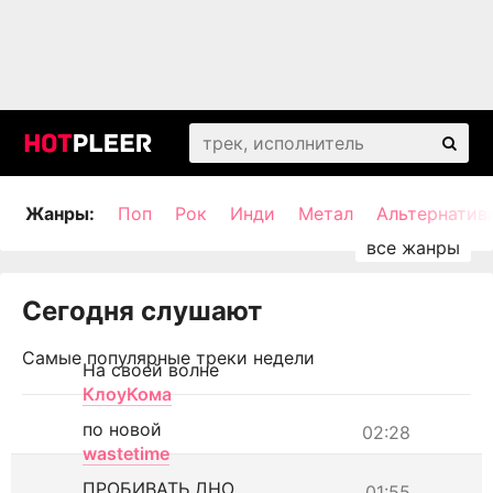
Жанры:
Поп
Рок
Инди
Метал
Альтернатив
Сегодня слушают
Самые популярные треки недели
На своей волне
КлоуКома
по новой
02:28
wastetime
ПРОБИВАТЬ ДНО
01:55