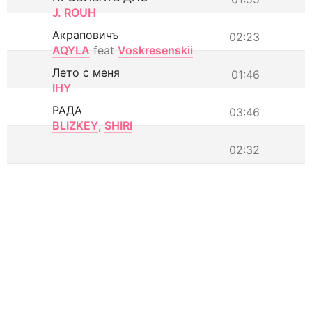
J. ROUH
Акраповичъ
02:23
AQYLA
feat
Voskresenskii
Лето с меня
01:46
IHY
РАДА
03:46
BLIZKEY
,
SHIRI
02:32