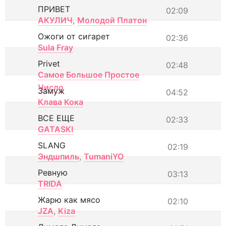
ПРИВЕТ
02:09
АКУЛИЧ
,
Молодой Платон
Ожоги от сигарет
02:36
Sula Fray
Privet
02:48
Самое Большое Простое
Число
Замуж
04:52
Клава Кока
ВСЕ ЕЩЕ
02:33
GATASKI
SLANG
02:19
Эндшпиль
,
TumaniYO
Ревную
03:13
TRIDA
Жарю как мясо
02:10
JZA
,
Kiza