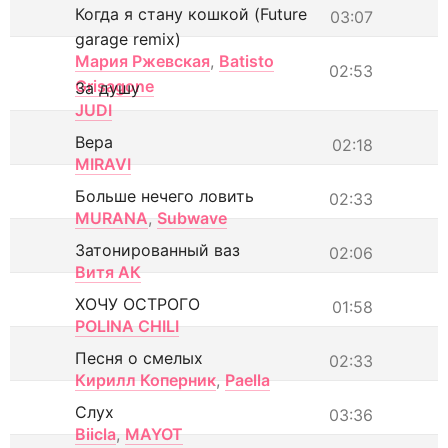
Когда я стану кошкой (Future
03:07
garage remix)
Мария Ржевская
,
Batisto
02:53
Grisagone
За душу
JUDI
Вера
02:18
MIRAVI
Больше нечего ловить
02:33
MURANA
,
Subwave
Затонированный ваз
02:06
Витя АК
ХОЧУ ОСТРОГО
01:58
POLINA CHILI
Песня о смелых
02:33
Кирилл Коперник
,
Paella
Слух
03:36
Biicla
,
MAYOT