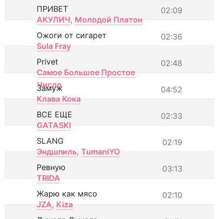
ПРИВЕТ
02:09
АКУЛИЧ
,
Молодой Платон
Ожоги от сигарет
02:36
Sula Fray
Privet
02:48
Самое Большое Простое
Число
Замуж
04:52
Клава Кока
ВСЕ ЕЩЕ
02:33
GATASKI
SLANG
02:19
Эндшпиль
,
TumaniYO
Ревную
03:13
TRIDA
Жарю как мясо
02:10
JZA
,
Kiza