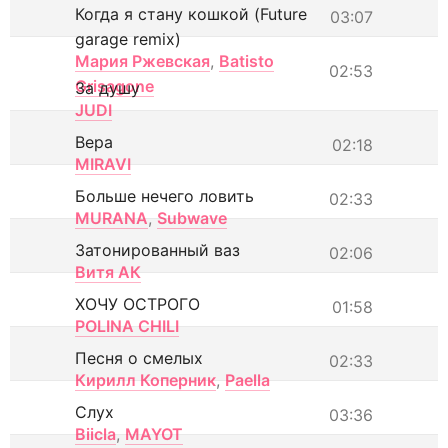
Когда я стану кошкой (Future
03:07
garage remix)
Мария Ржевская
,
Batisto
02:53
Grisagone
За душу
JUDI
Вера
02:18
MIRAVI
Больше нечего ловить
02:33
MURANA
,
Subwave
Затонированный ваз
02:06
Витя АК
ХОЧУ ОСТРОГО
01:58
POLINA CHILI
Песня о смелых
02:33
Кирилл Коперник
,
Paella
Слух
03:36
Biicla
,
MAYOT