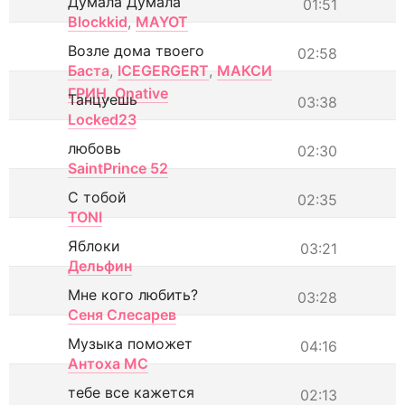
Думала Думала
01:51
Blockkid
,
MAYOT
Возле дома твоего
02:58
Баста
,
ICEGERGERT
,
МАКСИ
ГРИН
,
Onative
Танцуешь
03:38
Locked23
любовь
02:30
SaintPrince 52
С тобой
02:35
TONI
Яблоки
03:21
Дельфин
Мне кого любить?
03:28
Сеня Слесарев
Музыка поможет
04:16
Антоха МС
тебе все кажется
02:13