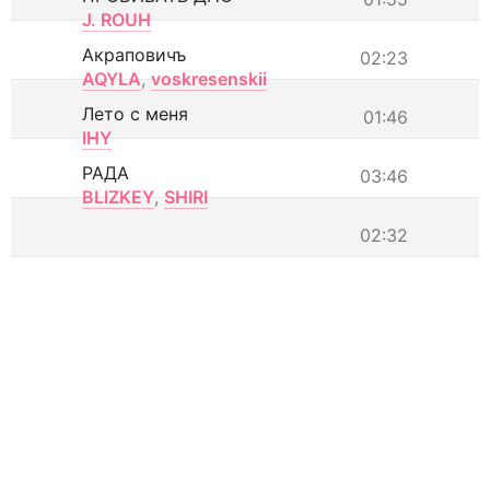
J. ROUH
Акраповичъ
02:23
AQYLA
,
voskresenskii
Лето с меня
01:46
IHY
РАДА
03:46
BLIZKEY
,
SHIRI
02:32