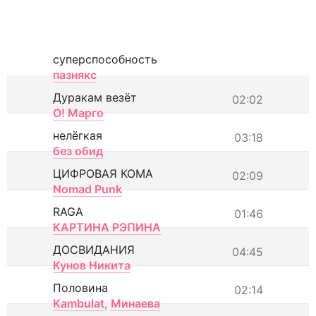
суперспособность
пазнякс
Дуракам везёт
02:02
О! Марго
нелёгкая
03:18
без обид
ЦИФРОВАЯ КОМА
02:09
Nomad Punk
RAGA
01:46
КАРТИНА РЭПИНА
ДОСВИДАНИЯ
04:45
Кунов Никита
Половина
02:14
Kambulat
,
Минаева