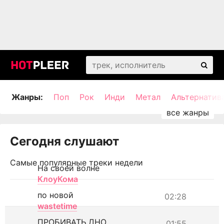
Жанры:
Поп
Рок
Инди
Метал
Альтернатив
Сегодня слушают
Самые популярные треки недели
На своей волне
КлоуКома
по новой
02:28
wastetime
ПРОБИВАТЬ ДНО
01:55