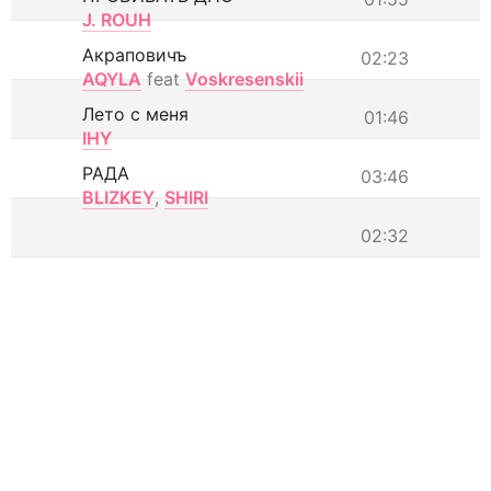
J. ROUH
Акраповичъ
02:23
AQYLA
feat
Voskresenskii
Лето с меня
01:46
IHY
РАДА
03:46
BLIZKEY
,
SHIRI
02:32