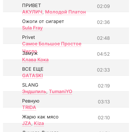
ПРИВЕТ
02:09
АКУЛИЧ
,
Молодой Платон
Ожоги от сигарет
02:36
Sula Fray
Privet
02:48
Самое Большое Простое
Число
Замуж
04:52
Клава Кока
ВСЕ ЕЩЕ
02:33
GATASKI
SLANG
02:19
Эндшпиль
,
TumaniYO
Ревную
03:13
TRIDA
Жарю как мясо
02:10
JZA
,
Kiza