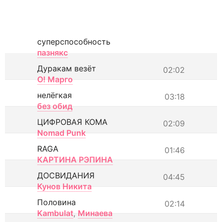
суперспособность
пазнякс
Дуракам везёт
02:02
О! Марго
нелёгкая
03:18
без обид
ЦИФРОВАЯ КОМА
02:09
Nomad Punk
RAGA
01:46
КАРТИНА РЭПИНА
ДОСВИДАНИЯ
04:45
Кунов Никита
Половина
02:14
Kambulat
,
Минаева