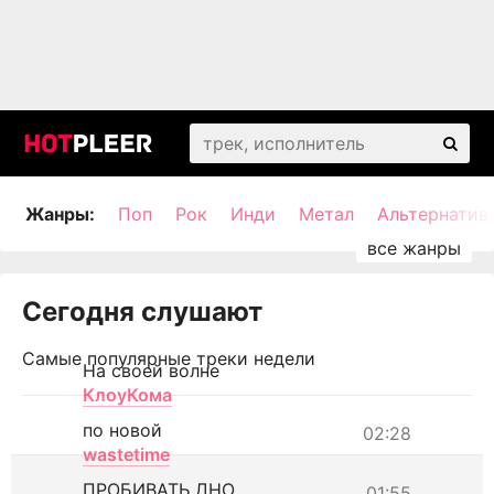
Жанры:
Поп
Рок
Инди
Метал
Альтернатив
Сегодня слушают
Самые популярные треки недели
На своей волне
КлоуКома
по новой
02:28
wastetime
ПРОБИВАТЬ ДНО
01:55