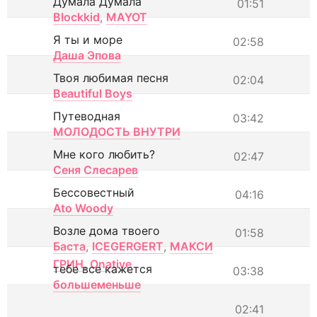
Думала Думала
01:51
Blockkid
,
MAYOT
Я ты и море
02:58
Даша Эпова
Твоя любимая песня
02:04
Beautiful Boys
Путеводная
03:42
МОЛОДОСТЬ ВНУТРИ
Мне кого любить?
02:47
Сеня Слесарев
Бессовестный
04:16
Ato Woody
Возле дома твоего
01:58
Баста
,
ICEGERGERT
,
МАКСИ
ГРИН
,
Onative
тебе все кажется
03:38
большеменьше
02:41