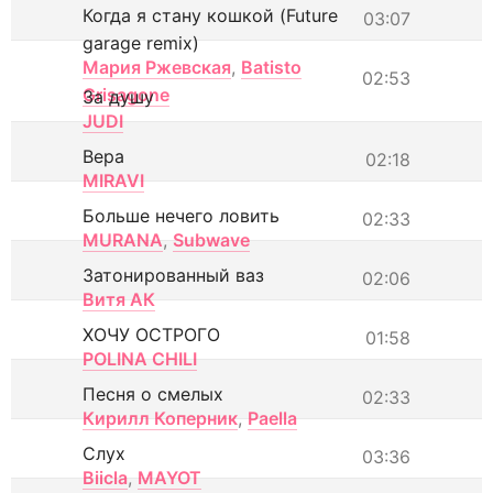
Когда я стану кошкой (Future
03:07
garage remix)
Мария Ржевская
,
Batisto
02:53
Grisagone
За душу
JUDI
Вера
02:18
MIRAVI
Больше нечего ловить
02:33
MURANA
,
Subwave
Затонированный ваз
02:06
Витя АК
ХОЧУ ОСТРОГО
01:58
POLINA CHILI
Песня о смелых
02:33
Кирилл Коперник
,
Paella
Слух
03:36
Biicla
,
MAYOT