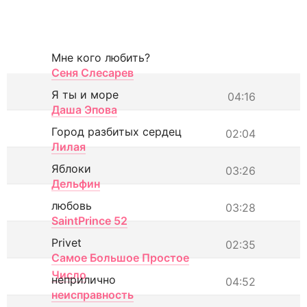
Мне кого любить?
Сеня Слесарев
Я ты и море
04:16
Даша Эпова
Город разбитых сердец
02:04
Лилая
Яблоки
03:26
Дельфин
любовь
03:28
SaintPrince 52
Privet
02:35
Самое Большое Простое
Число
неприлично
04:52
неисправность