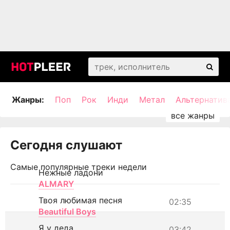
Жанры:
Поп
Рок
Инди
Метал
Альтернатив
Сегодня слушают
Самые популярные треки недели
Нежные ладони
ALMARY
Твоя любимая песня
02:35
Beautiful Boys
Я у деда
03:42