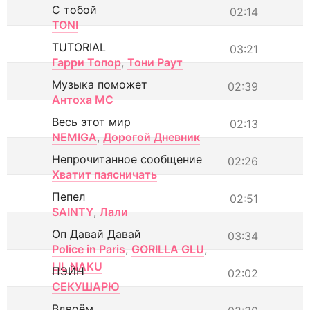
С тобой
02:14
TONI
TUTORIAL
03:21
Гарри Топор
,
Тони Раут
Музыка поможет
02:39
Антоха МС
Весь этот мир
02:13
NEMIGA
,
Дорогой Дневник
Непрочитанное сообщение
02:26
Хватит паясничать
Пепел
02:51
SAINTY
,
Лали
Оп Давай Давай
03:34
Police in Paris
,
GORILLA GLU
,
LIL NAKU
ПЭЙН
02:02
СЕКУШАРЮ
Вдвоём