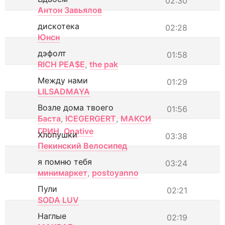
02:30
Антон Завьялов
дискотека
02:28
Юнсн
дэфолт
01:58
RICH PEA$E
,
the pak
Между нами
01:29
LILSADMAYA
Возле дома твоего
01:56
Баста
,
ICEGERGERT
,
МАКСИ
ГРИН
,
Onative
Хлопушки
03:38
Пекинский Велосипед
я помню тебя
03:24
минимаркет
,
postoyanno
Пули
02:21
SODA LUV
Наглые
02:19