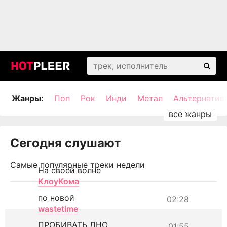
Жанры:
Поп
Рок
Инди
Метал
Альтернатив
Сегодня слушают
Самые популярные треки недели
На своей волне
КлоуКома
по новой
02:28
wastetime
ПРОБИВАТЬ ДНО
01:55