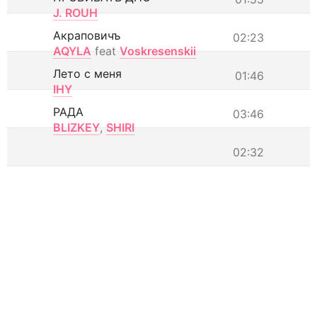
J. ROUH
Акраповичъ
02:23
AQYLA
feat
Voskresenskii
Лето с меня
01:46
IHY
РАДА
03:46
BLIZKEY
,
SHIRI
02:32