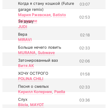
Когда я стану кошкой (Future
03:07
garage remix)
Мария Ржевская
,
Batisto
02:53
Grisagone
За душу
JUDI
Вера
02:18
MIRAVI
Больше нечего ловить
02:33
MURANA
,
Subwave
Затонированный ваз
02:06
Витя АК
ХОЧУ ОСТРОГО
01:58
POLINA CHILI
Песня о смелых
02:33
Кирилл Коперник
,
Paella
Слух
03:36
Biicla
,
MAYOT