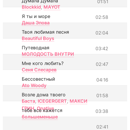
Думала Думала
01:51
Blockkid
,
MAYOT
Я ты и море
02:58
Даша Эпова
Твоя любимая песня
02:04
Beautiful Boys
Путеводная
03:42
МОЛОДОСТЬ ВНУТРИ
Мне кого любить?
02:47
Сеня Слесарев
Бессовестный
04:16
Ato Woody
Возле дома твоего
01:58
Баста
,
ICEGERGERT
,
МАКСИ
ГРИН
,
Onative
тебе все кажется
03:38
большеменьше
02:41