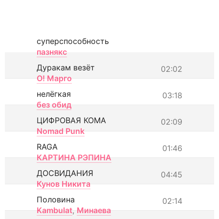
суперспособность
пазнякс
Дуракам везёт
02:02
О! Марго
нелёгкая
03:18
без обид
ЦИФРОВАЯ КОМА
02:09
Nomad Punk
RAGA
01:46
КАРТИНА РЭПИНА
ДОСВИДАНИЯ
04:45
Кунов Никита
Половина
02:14
Kambulat
,
Минаева