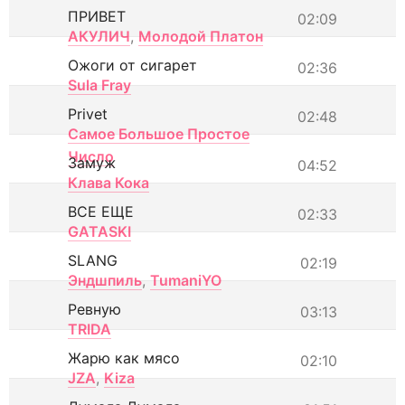
ПРИВЕТ
02:09
АКУЛИЧ
,
Молодой Платон
Ожоги от сигарет
02:36
Sula Fray
Privet
02:48
Самое Большое Простое
Число
Замуж
04:52
Клава Кока
ВСЕ ЕЩЕ
02:33
GATASKI
SLANG
02:19
Эндшпиль
,
TumaniYO
Ревную
03:13
TRIDA
Жарю как мясо
02:10
JZA
,
Kiza