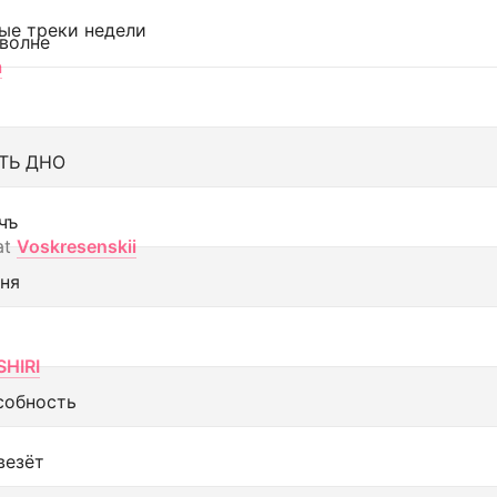
ые треки недели
 волне
а
ТЬ ДНО
чъ
at
Voskresenskii
еня
SHIRI
собность
везёт