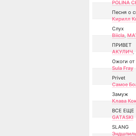
POLINA CH
Песня о 
Кирилл К
Слух
Biicla
,
MA
ПРИВЕТ
АКУЛИЧ
,
Ожоги от
Sula Fray
Privet
Самое Бо
Замуж
Клава Ко
ВСЕ ЕЩЕ
GATASKI
SLANG
Эндшпил