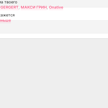
ма твоего
EGERGERT
,
МАКСИ ГРИН
,
Onative
кажется
еньше