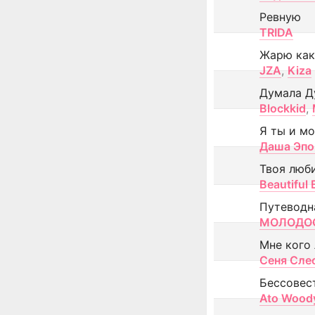
Ревную
TRIDA
Жарю как
JZA
,
Kiza
Думала Д
Blockkid
,
Я ты и м
Даша Эпо
Твоя люб
Beautiful
Путеводн
МОЛОДОС
Мне кого
Сеня Сле
Бессовес
Ato Wood