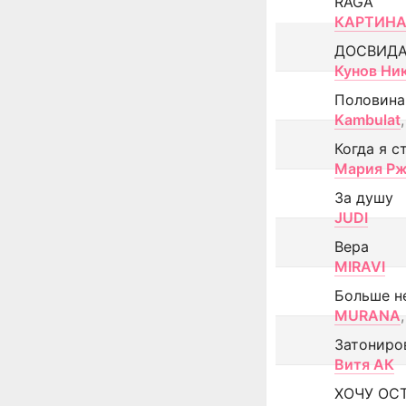
RAGA
КАРТИНА
ДОСВИД
Кунов Ни
Половина
Kambulat
,
Когда я с
Мария Рж
За душу
JUDI
Вера
MIRAVI
Больше н
MURANA
,
Затониро
Витя АК
ХОЧУ ОС