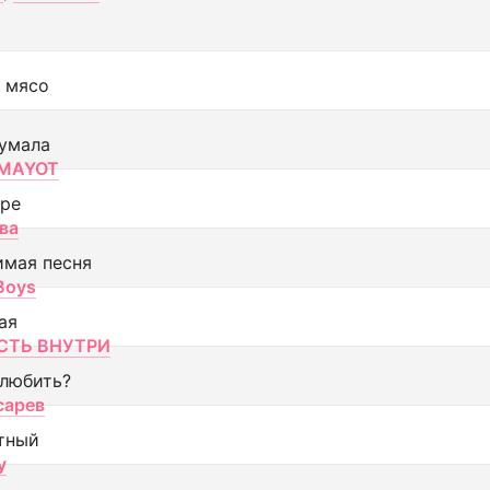
 мясо
умала
MAYOT
оре
ва
имая песня
 Boys
ая
ТЬ ВНУТРИ
 любить?
сарев
тный
y