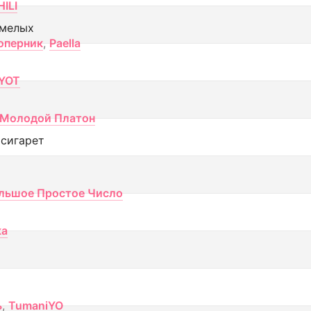
ILI
смелых
оперник
,
Paella
YOT
Молодой Платон
 сигарет
льшое Простое Число
ка
ь
,
TumaniYO