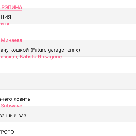
 РЭПИНА
АНИЯ
кита
Минаева
тану кошкой (Future garage remix)
евская
,
Batisto Grisagone
ечего ловить
Subwave
ванный ваз
ТРОГО