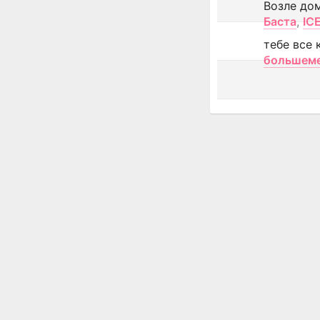
Возле до
Баста
,
IC
тебе все 
большем