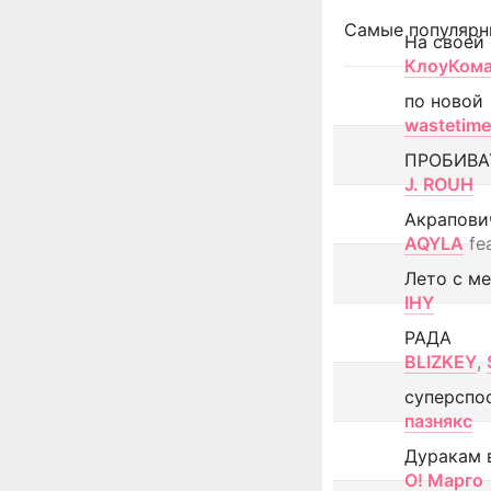
Самые популярн
На своей
КлоуКом
по новой
wastetime
ПРОБИВА
J. ROUH
Акрапови
AQYLA
fe
Лето с м
IHY
РАДА
BLIZKEY
,
суперспо
пазнякс
Дуракам 
О! Марго