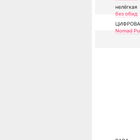
нелёгкая
без обид
ЦИФРОВА
Nomad Pu