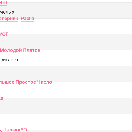
ILI
смелых
оперник
,
Paella
YOT
Молодой Платон
 сигарет
льшое Простое Число
ка
ь
,
TumaniYO