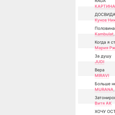
RAGA
КАРТИНА
ДОСВИД
Кунов Ни
Половина
Kambulat
,
Когда я с
Мария Рж
За душу
JUDI
Вера
MIRAVI
Больше н
MURANA
,
Затониро
Витя АК
ХОЧУ ОС