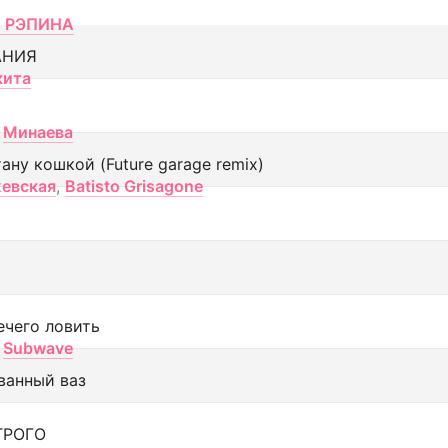
 РЭПИНА
АНИЯ
кита
Минаева
тану кошкой (Future garage remix)
евская
,
Batisto Grisagone
ечего ловить
Subwave
ванный ваз
ТРОГО