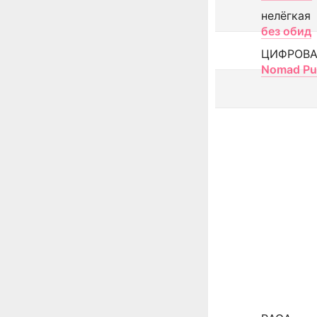
нелёгкая
без обид
ЦИФРОВА
Nomad Pu