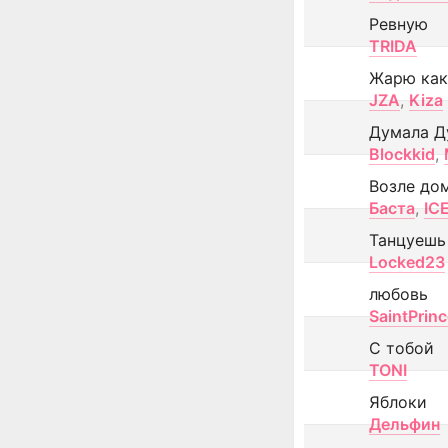
Ревную
TRIDA
Жарю как
JZA
,
Kiza
Думала Д
Blockkid
,
Возле до
Баста
,
IC
Танцуешь
Locked23
любовь
SaintPrin
С тобой
TONI
Яблоки
Дельфин