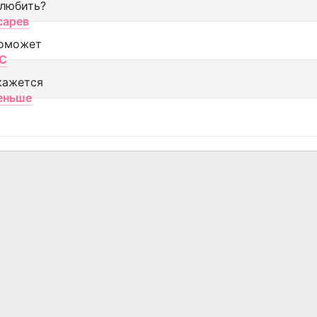
 любить?
сарев
оможет
МС
кажется
еньше