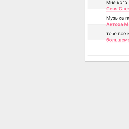
Мне кого
Сеня Сле
Музыка п
Антоха 
тебе все 
большем