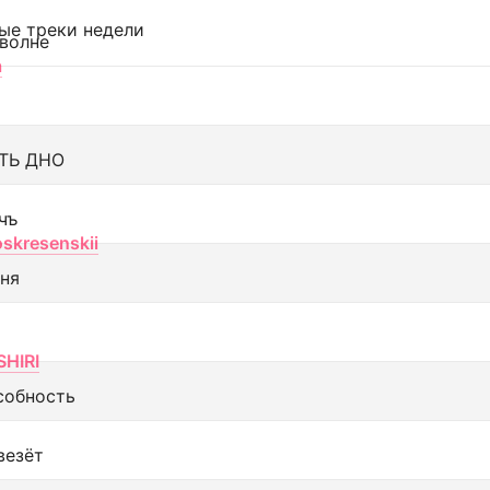
ые треки недели
 волне
а
ТЬ ДНО
чъ
oskresenskii
еня
SHIRI
собность
везёт