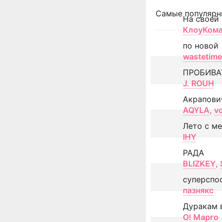
Самые популярн
На своей
КлоуКом
по новой
wastetime
ПРОБИВА
J. ROUH
Акрапови
AQYLA
,
v
Лето с м
IHY
РАДА
BLIZKEY
,
суперспо
пазнякс
Дуракам 
О! Марго