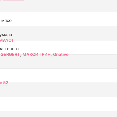
 мясо
умала
MAYOT
ма твоего
EGERGERT
,
МАКСИ ГРИН
,
Onative
ce 52