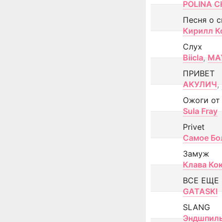
POLINA CH
Песня о 
Кирилл К
Слух
Biicla
,
MA
ПРИВЕТ
АКУЛИЧ
,
Ожоги от
Sula Fray
Privet
Самое Бо
Замуж
Клава Ко
ВСЕ ЕЩЕ
GATASKI
SLANG
Эндшпил