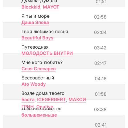
Думала Думала
01:51
Blockkid
,
MAYOT
Я ты и море
02:58
Даша Эпова
Твоя любимая песня
02:04
Beautiful Boys
Путеводная
03:42
МОЛОДОСТЬ ВНУТРИ
Мне кого любить?
02:47
Сеня Слесарев
Бессовестный
04:16
Ato Woody
Возле дома твоего
01:58
Баста
,
ICEGERGERT
,
МАКСИ
ГРИН
,
Onative
тебе все кажется
03:38
большеменьше
02:41