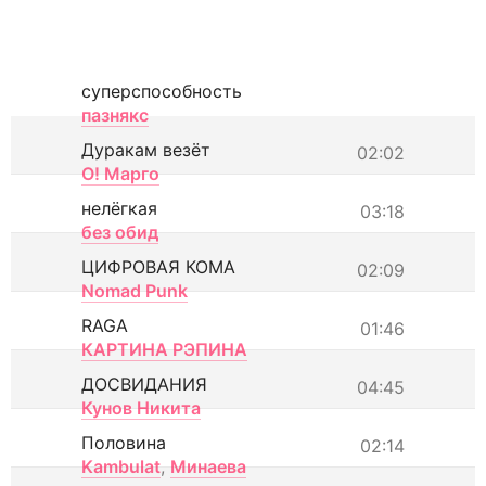
суперспособность
пазнякс
Дуракам везёт
02:02
О! Марго
нелёгкая
03:18
без обид
ЦИФРОВАЯ КОМА
02:09
Nomad Punk
RAGA
01:46
КАРТИНА РЭПИНА
ДОСВИДАНИЯ
04:45
Кунов Никита
Половина
02:14
Kambulat
,
Минаева