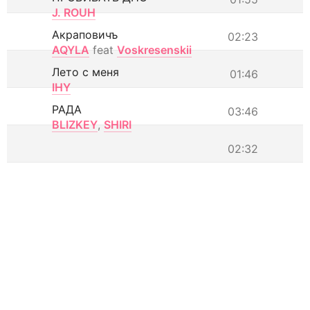
J. ROUH
Акраповичъ
02:23
AQYLA
feat
Voskresenskii
Лето с меня
01:46
IHY
РАДА
03:46
BLIZKEY
,
SHIRI
02:32