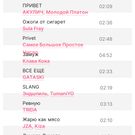
ПРИВЕТ
02:09
АКУЛИЧ
,
Молодой Платон
Ожоги от сигарет
02:36
Sula Fray
Privet
02:48
Самое Большое Простое
Число
Замуж
04:52
Клава Кока
ВСЕ ЕЩЕ
02:33
GATASKI
SLANG
02:19
Эндшпиль
,
TumaniYO
Ревную
03:13
TRIDA
Жарю как мясо
02:10
JZA
,
Kiza