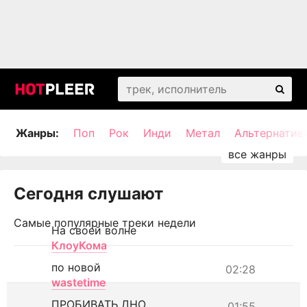
Жанры:
Поп
Рок
Инди
Метал
Альтернатив
Сегодня слушают
Самые популярные треки недели
На своей волне
КлоуКома
по новой
02:28
wastetime
ПРОБИВАТЬ ДНО
01:55