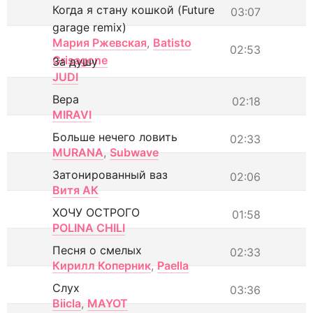
Когда я стану кошкой (Future
03:07
garage remix)
Мария Ржевская
,
Batisto
02:53
Grisagone
За душу
JUDI
Вера
02:18
MIRAVI
Больше нечего ловить
02:33
MURANA
,
Subwave
Затонированный ваз
02:06
Витя АК
ХОЧУ ОСТРОГО
01:58
POLINA CHILI
Песня о смелых
02:33
Кирилл Коперник
,
Paella
Слух
03:36
Biicla
,
MAYOT