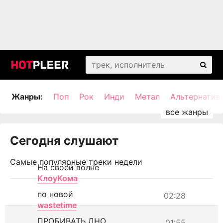
Жанры:
Поп
Рок
Инди
Метал
Альтернатив
Сегодня слушают
Самые популярные треки недели
На своей волне
КлоуКома
по новой
02:28
wastetime
ПРОБИВАТЬ ДНО
01:55