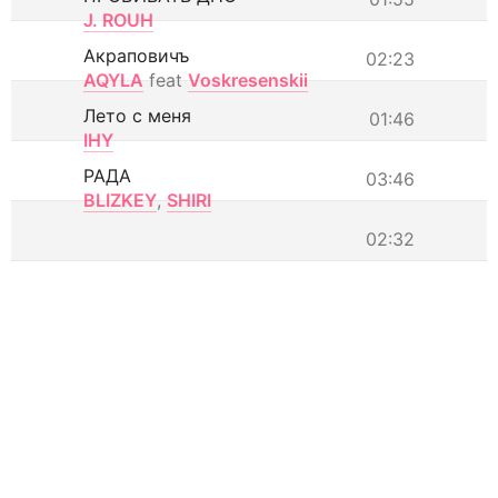
J. ROUH
Акраповичъ
02:23
AQYLA
feat
Voskresenskii
Лето с меня
01:46
IHY
РАДА
03:46
BLIZKEY
,
SHIRI
02:32