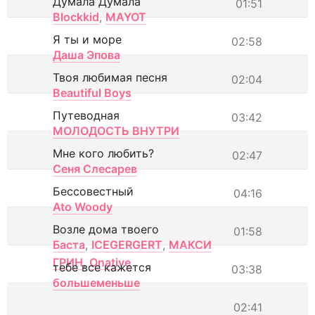
Думала Думала
01:51
Blockkid
,
MAYOT
Я ты и море
02:58
Даша Эпова
Твоя любимая песня
02:04
Beautiful Boys
Путеводная
03:42
МОЛОДОСТЬ ВНУТРИ
Мне кого любить?
02:47
Сеня Слесарев
Бессовестный
04:16
Ato Woody
Возле дома твоего
01:58
Баста
,
ICEGERGERT
,
МАКСИ
ГРИН
,
Onative
тебе все кажется
03:38
большеменьше
02:41