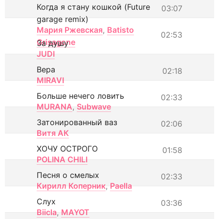
Когда я стану кошкой (Future
03:07
garage remix)
Мария Ржевская
,
Batisto
02:53
Grisagone
За душу
JUDI
Вера
02:18
MIRAVI
Больше нечего ловить
02:33
MURANA
,
Subwave
Затонированный ваз
02:06
Витя АК
ХОЧУ ОСТРОГО
01:58
POLINA CHILI
Песня о смелых
02:33
Кирилл Коперник
,
Paella
Слух
03:36
Biicla
,
MAYOT