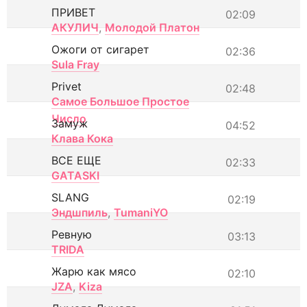
ПРИВЕТ
02:09
АКУЛИЧ
,
Молодой Платон
Ожоги от сигарет
02:36
Sula Fray
Privet
02:48
Самое Большое Простое
Число
Замуж
04:52
Клава Кока
ВСЕ ЕЩЕ
02:33
GATASKI
SLANG
02:19
Эндшпиль
,
TumaniYO
Ревную
03:13
TRIDA
Жарю как мясо
02:10
JZA
,
Kiza