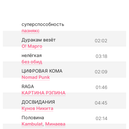
суперспособность
пазнякс
Дуракам везёт
02:02
О! Марго
нелёгкая
03:18
без обид
ЦИФРОВАЯ КОМА
02:09
Nomad Punk
RAGA
01:46
КАРТИНА РЭПИНА
ДОСВИДАНИЯ
04:45
Кунов Никита
Половина
02:14
Kambulat
,
Минаева