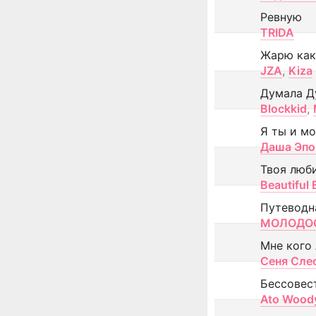
Ревную
TRIDA
Жарю как
JZA
,
Kiza
Думала Д
Blockkid
,
Я ты и м
Даша Эпо
Твоя люб
Beautiful
Путеводн
МОЛОДОС
Мне кого
Сеня Сле
Бессовес
Ato Wood