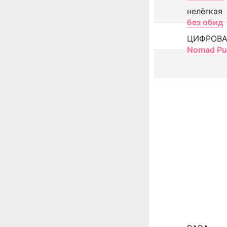
нелёгкая
без обид
ЦИФРОВА
Nomad Pu