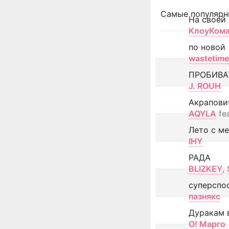
Самые популярн
На своей
КлоуКом
по новой
wastetime
ПРОБИВА
J. ROUH
Акрапови
AQYLA
fe
Лето с м
IHY
РАДА
BLIZKEY
,
суперспо
пазнякс
Дуракам 
О! Марго