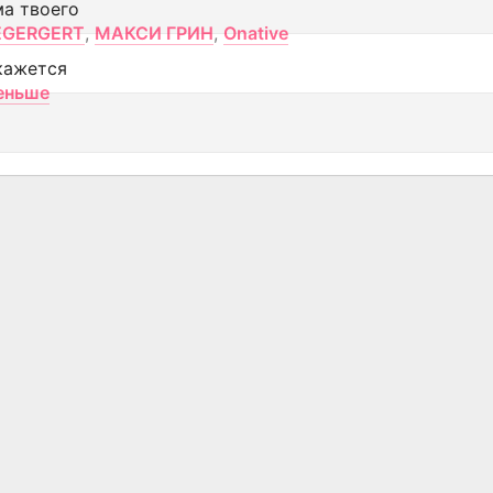
ма твоего
EGERGERT
,
МАКСИ ГРИН
,
Onative
кажется
еньше