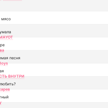
 мясо
умала
MAYOT
оре
ва
имая песня
 Boys
ая
ТЬ ВНУТРИ
 любить?
сарев
тный
y