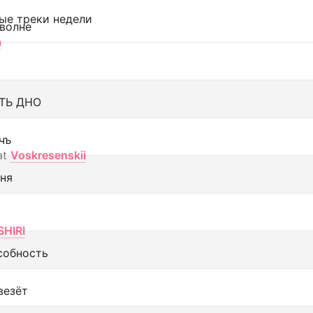
ые треки недели
 волне
а
ТЬ ДНО
чъ
at
Voskresenskii
еня
SHIRI
собность
везёт