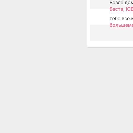
Возле до
Баста
,
IC
тебе все 
большем