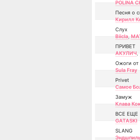
POLINA CH
Песня о 
Кирилл К
Слух
Biicla
,
MA
ПРИВЕТ
АКУЛИЧ
,
Ожоги от
Sula Fray
Privet
Самое Бо
Замуж
Клава Ко
ВСЕ ЕЩЕ
GATASKI
SLANG
Эндшпил