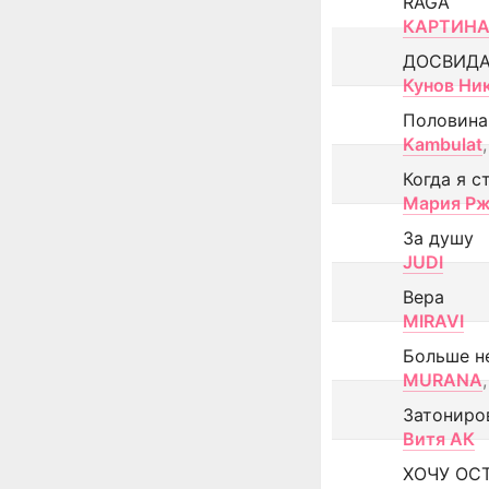
RAGA
КАРТИНА
ДОСВИД
Кунов Ни
Половина
Kambulat
,
Когда я с
Мария Рж
За душу
JUDI
Вера
MIRAVI
Больше н
MURANA
,
Затониро
Витя АК
ХОЧУ ОС