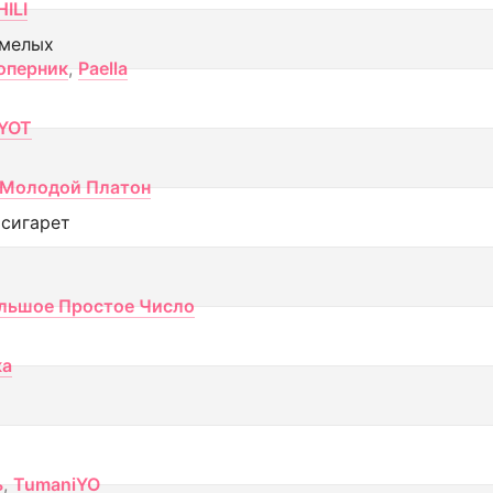
ILI
смелых
оперник
,
Paella
YOT
Молодой Платон
 сигарет
льшое Простое Число
ка
ь
,
TumaniYO