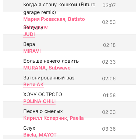
Когда я стану кошкой (Future
03:07
garage remix)
Мария Ржевская
,
Batisto
02:53
Grisagone
За душу
JUDI
Вера
02:18
MIRAVI
Больше нечего ловить
02:33
MURANA
,
Subwave
Затонированный ваз
02:06
Витя АК
ХОЧУ ОСТРОГО
01:58
POLINA CHILI
Песня о смелых
02:33
Кирилл Коперник
,
Paella
Слух
03:36
Biicla
,
MAYOT