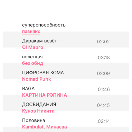
суперспособность
пазнякс
Дуракам везёт
02:02
О! Марго
нелёгкая
03:18
без обид
ЦИФРОВАЯ КОМА
02:09
Nomad Punk
RAGA
01:46
КАРТИНА РЭПИНА
ДОСВИДАНИЯ
04:45
Кунов Никита
Половина
02:14
Kambulat
,
Минаева