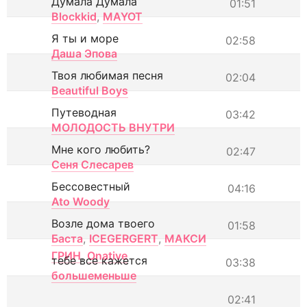
Думала Думала
01:51
Blockkid
,
MAYOT
Я ты и море
02:58
Даша Эпова
Твоя любимая песня
02:04
Beautiful Boys
Путеводная
03:42
МОЛОДОСТЬ ВНУТРИ
Мне кого любить?
02:47
Сеня Слесарев
Бессовестный
04:16
Ato Woody
Возле дома твоего
01:58
Баста
,
ICEGERGERT
,
МАКСИ
ГРИН
,
Onative
тебе все кажется
03:38
большеменьше
02:41