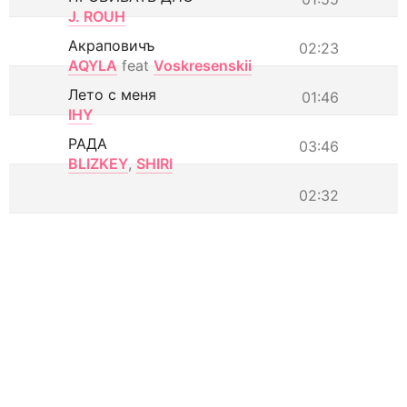
J. ROUH
Акраповичъ
02:23
AQYLA
feat
Voskresenskii
Лето с меня
01:46
IHY
РАДА
03:46
BLIZKEY
,
SHIRI
02:32