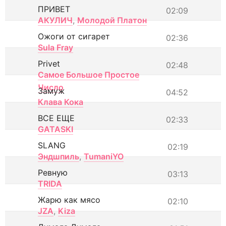
ПРИВЕТ
02:09
АКУЛИЧ
,
Молодой Платон
Ожоги от сигарет
02:36
Sula Fray
Privet
02:48
Самое Большое Простое
Число
Замуж
04:52
Клава Кока
ВСЕ ЕЩЕ
02:33
GATASKI
SLANG
02:19
Эндшпиль
,
TumaniYO
Ревную
03:13
TRIDA
Жарю как мясо
02:10
JZA
,
Kiza