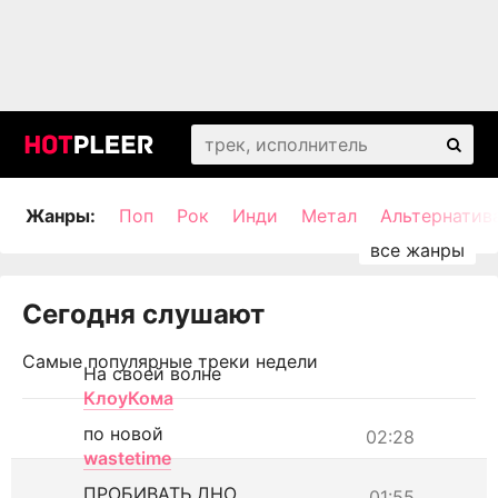
Жанры:
Поп
Рок
Инди
Метал
Альтернатив
Сегодня слушают
Самые популярные треки недели
На своей волне
КлоуКома
по новой
02:28
wastetime
ПРОБИВАТЬ ДНО
01:55