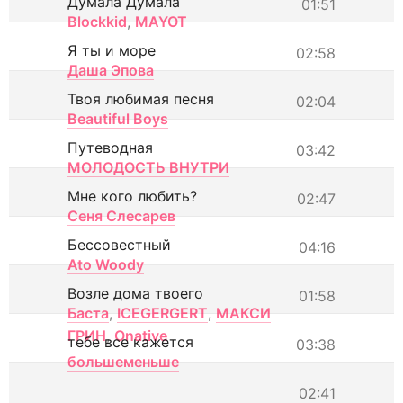
Думала Думала
01:51
Blockkid
,
MAYOT
Я ты и море
02:58
Даша Эпова
Твоя любимая песня
02:04
Beautiful Boys
Путеводная
03:42
МОЛОДОСТЬ ВНУТРИ
Мне кого любить?
02:47
Сеня Слесарев
Бессовестный
04:16
Ato Woody
Возле дома твоего
01:58
Баста
,
ICEGERGERT
,
МАКСИ
ГРИН
,
Onative
тебе все кажется
03:38
большеменьше
02:41