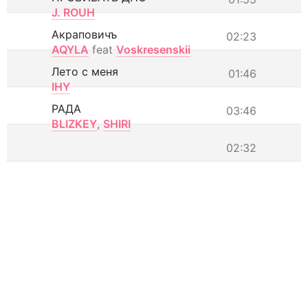
J. ROUH
Акраповичъ
02:23
AQYLA
feat
Voskresenskii
Лето с меня
01:46
IHY
РАДА
03:46
BLIZKEY
,
SHIRI
02:32