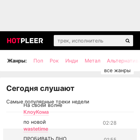
Жанры:
Поп
Рок
Инди
Метал
Альтернатив
Сегодня слушают
Самые популярные треки недели
На своей волне
КлоуКома
по новой
02:28
wastetime
ПРОБИВАТЬ ДНО
01:55