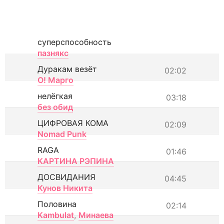
суперспособность
пазнякс
Дуракам везёт
02:02
О! Марго
нелёгкая
03:18
без обид
ЦИФРОВАЯ КОМА
02:09
Nomad Punk
RAGA
01:46
КАРТИНА РЭПИНА
ДОСВИДАНИЯ
04:45
Кунов Никита
Половина
02:14
Kambulat
,
Минаева