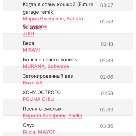
Когда я стану кошкой (Future
03:07
garage remix)
Мария Ржевская
,
Batisto
02:53
Grisagone
За душу
JUDI
Вера
02:18
MIRAVI
Больше нечего ловить
02:33
MURANA
,
Subwave
Затонированный ваз
02:06
Витя АК
ХОЧУ ОСТРОГО
01:58
POLINA CHILI
Песня о смелых
02:33
Кирилл Коперник
,
Paella
Слух
03:36
Biicla
,
MAYOT