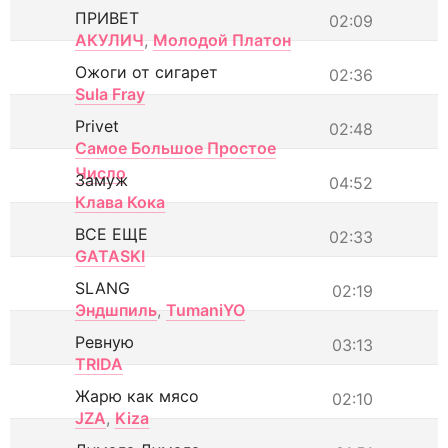
ПРИВЕТ
02:09
АКУЛИЧ
,
Молодой Платон
Ожоги от сигарет
02:36
Sula Fray
Privet
02:48
Самое Большое Простое
Число
Замуж
04:52
Клава Кока
ВСЕ ЕЩЕ
02:33
GATASKI
SLANG
02:19
Эндшпиль
,
TumaniYO
Ревную
03:13
TRIDA
Жарю как мясо
02:10
JZA
,
Kiza