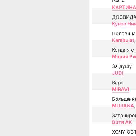
RAGA
КАРТИНА
ДОСВИД
Кунов Ни
Половина
Kambulat
,
Когда я с
Мария Рж
За душу
JUDI
Вера
MIRAVI
Больше н
MURANA
,
Затониро
Витя АК
ХОЧУ ОС