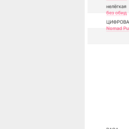
нелёгкая
без обид
ЦИФРОВА
Nomad Pu