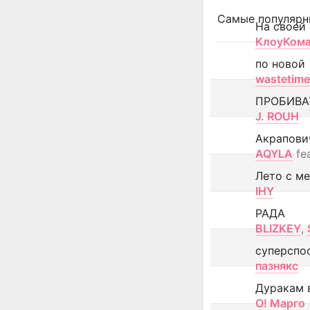
Самые популярн
На своей
КлоуКом
по новой
wastetime
ПРОБИВА
J. ROUH
Акрапови
AQYLA
fe
Лето с м
IHY
РАДА
BLIZKEY
,
суперспо
пазнякс
Дуракам 
О! Марго