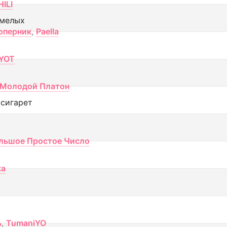
ILI
смелых
оперник
,
Paella
YOT
Молодой Платон
 сигарет
льшое Простое Число
ка
ь
,
TumaniYO