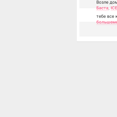
Возле до
Баста
,
IC
тебе все 
большем