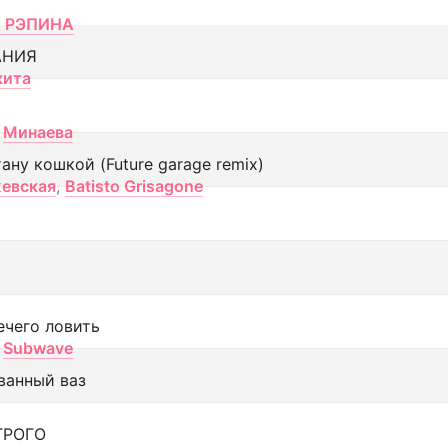
 РЭПИНА
АНИЯ
кита
Минаева
тану кошкой (Future garage remix)
евская
,
Batisto Grisagone
ечего ловить
Subwave
ванный ваз
ТРОГО