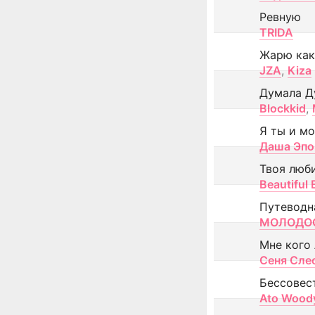
Ревную
TRIDA
Жарю как
JZA
,
Kiza
Думала Д
Blockkid
,
Я ты и м
Даша Эпо
Твоя люб
Beautiful
Путеводн
МОЛОДОС
Мне кого
Сеня Сле
Бессовес
Ato Wood