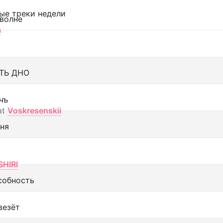
ые треки недели
 волне
а
ТЬ ДНО
чъ
at
Voskresenskii
еня
SHIRI
собность
везёт