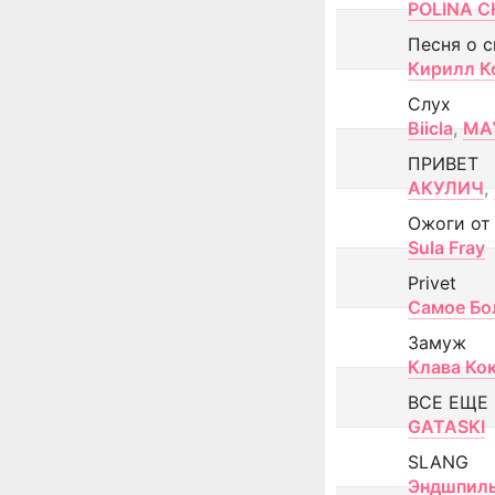
POLINA CH
Песня о 
Кирилл К
Слух
Biicla
,
MA
ПРИВЕТ
АКУЛИЧ
,
Ожоги от
Sula Fray
Privet
Самое Бо
Замуж
Клава Ко
ВСЕ ЕЩЕ
GATASKI
SLANG
Эндшпил