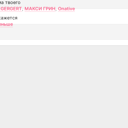
ма твоего
EGERGERT
,
МАКСИ ГРИН
,
Onative
кажется
еньше