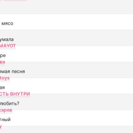
 мясо
умала
MAYOT
оре
ва
имая песня
 Boys
ая
ТЬ ВНУТРИ
 любить?
сарев
тный
y