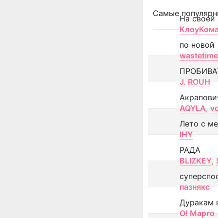
Самые популярн
На своей
КлоуКом
по новой
wastetime
ПРОБИВА
J. ROUH
Акрапови
AQYLA
,
v
Лето с м
IHY
РАДА
BLIZKEY
,
суперспо
пазнякс
Дуракам 
О! Марго