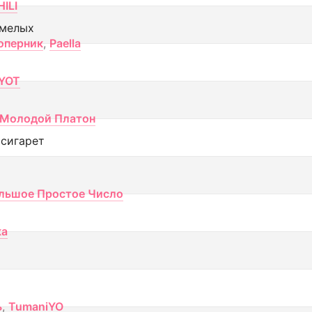
ILI
смелых
оперник
,
Paella
YOT
Молодой Платон
 сигарет
льшое Простое Число
ка
ь
,
TumaniYO