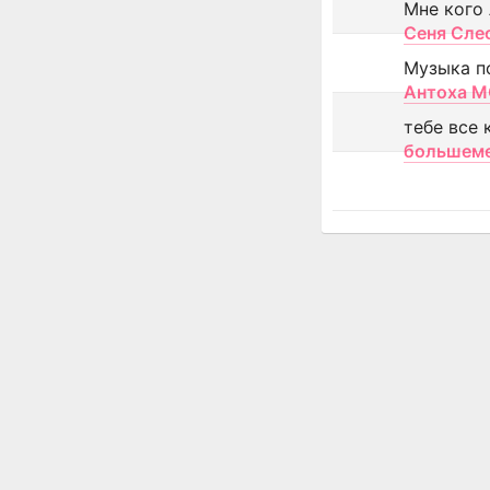
Мне кого
Сеня Сле
Музыка п
Антоха 
тебе все 
большем