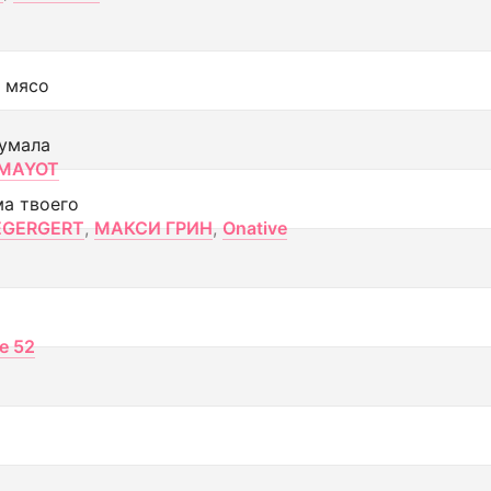
 мясо
умала
MAYOT
ма твоего
EGERGERT
,
МАКСИ ГРИН
,
Onative
ce 52