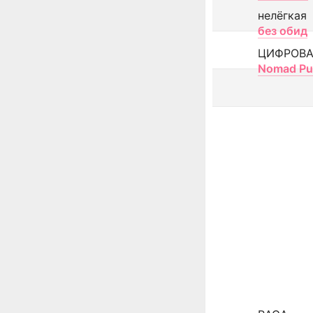
нелёгкая
без обид
ЦИФРОВА
Nomad Pu