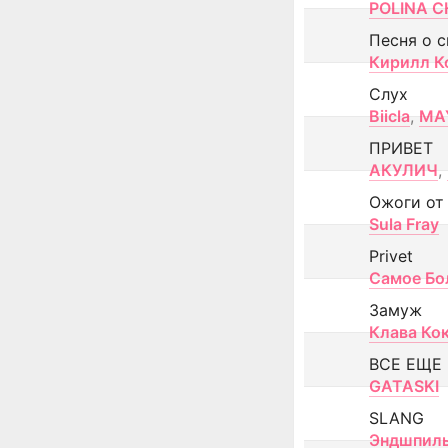
POLINA CH
Песня о 
Кирилл К
Слух
Biicla
,
MA
ПРИВЕТ
АКУЛИЧ
,
Ожоги от
Sula Fray
Privet
Самое Бо
Замуж
Клава Ко
ВСЕ ЕЩЕ
GATASKI
SLANG
Эндшпил