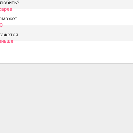
 любить?
сарев
оможет
МС
кажется
еньше