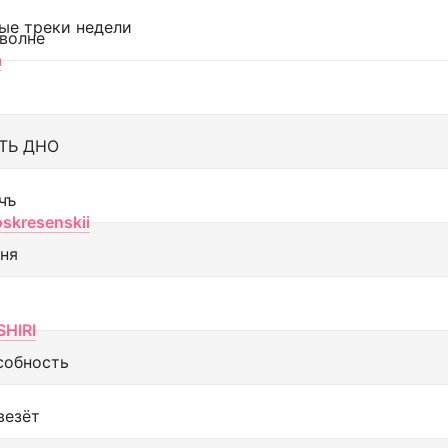
ые треки недели
 волне
а
ТЬ ДНО
чъ
oskresenskii
еня
SHIRI
собность
везёт