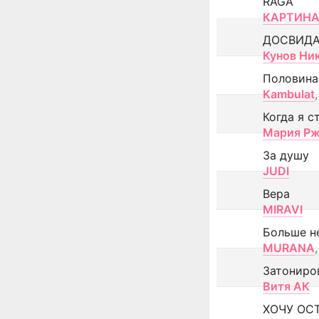
RAGA
КАРТИНА
ДОСВИД
Кунов Ни
Половина
Kambulat
,
Когда я с
Мария Рж
За душу
JUDI
Вера
MIRAVI
Больше н
MURANA
,
Затониро
Витя АК
ХОЧУ ОС