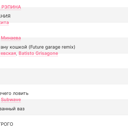
 РЭПИНА
АНИЯ
кита
Минаева
тану кошкой (Future garage remix)
евская
,
Batisto Grisagone
ечего ловить
Subwave
ванный ваз
ТРОГО