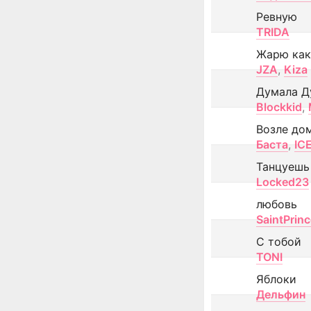
Ревную
TRIDA
Жарю как
JZA
,
Kiza
Думала Д
Blockkid
,
Возле до
Баста
,
IC
Танцуешь
Locked23
любовь
SaintPrin
С тобой
TONI
Яблоки
Дельфин