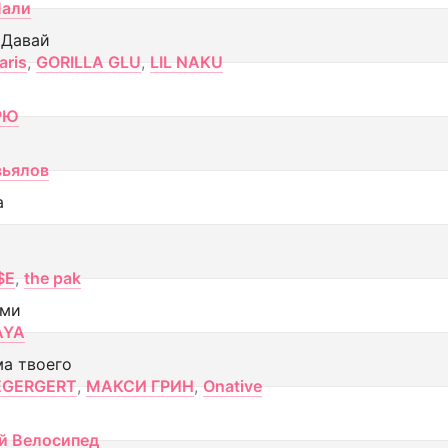
Лали
 Давай
aris
,
GORILLA GLU
,
LIL NAKU
РЮ
вьялов
а
$E
,
the pak
ами
AYA
ма твоего
EGERGERT
,
МАКСИ ГРИН
,
Onative
й Велосипед