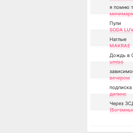
я помню 
минимар
Пули
SODA LU
Наглые
MAKRAE
Дождь в 
umiso
зависимо
вечером
подписка
дипинс
Через ЗС
(Богемны