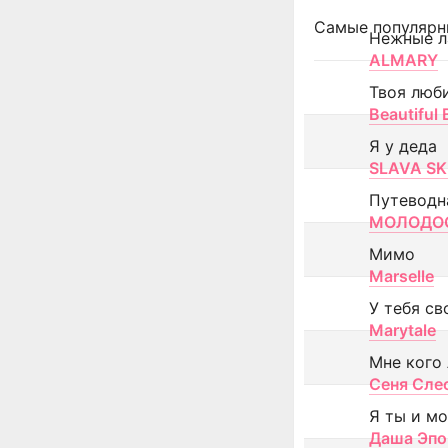
Самые популярн
Нежные л
ALMARY
Твоя люб
Beautiful
Я у деда
SLAVA SK
Путеводн
МОЛОДОС
Мимо
Marselle
У тебя св
Marytale
Мне кого
Сеня Сле
Я ты и м
Даша Эпо