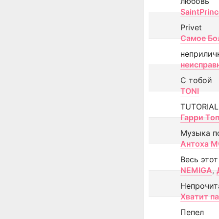
любовь
SaintPrin
Privet
Самое Бо
неприлич
неисправ
С тобой
TONI
TUTORIAL
Гарри То
Музыка п
Антоха 
Весь этот
NEMIGA
,
Непрочит
Хватит п
Пепел