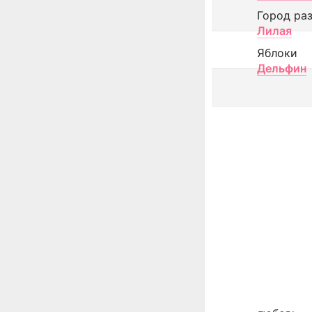
Город ра
Лилая
Яблоки
Дельфин