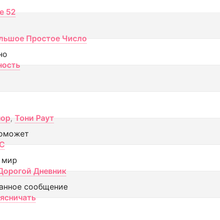
ce 52
льшое Простое Число
но
ность
пор
,
Тони Раут
оможет
МС
 мир
Дорогой Дневник
анное сообщение
аясничать