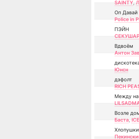
SAINTY
,
Оп Давай
Police in P
ПЭЙН
СЕКУША
Вдвоём
Антон За
дискотек
Юнсн
дэфолт
RICH PEA
Между н
LILSADM
Возле до
Баста
,
IC
Хлопушки
Пекински