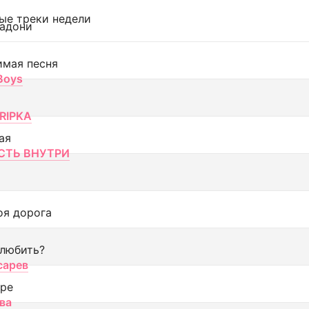
ые треки недели
адони
имая песня
 Boys
RIPKA
ая
ТЬ ВНУТРИ
оя дорога
 любить?
сарев
оре
ва