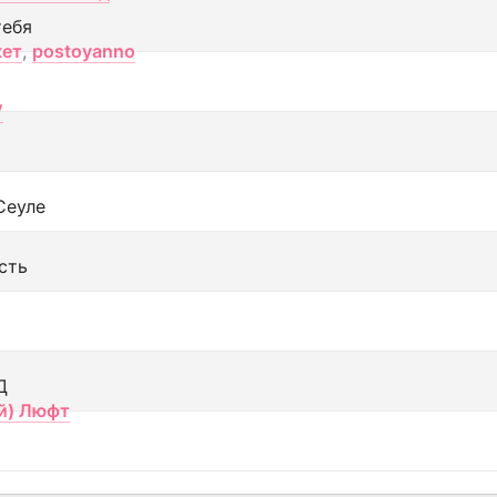
тебя
кет
,
postoyanno
V
Сеуле
сть
Д
й) Люфт