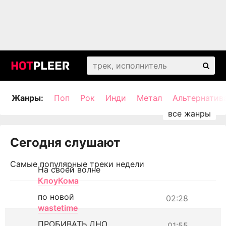
Жанры:
Поп
Рок
Инди
Метал
Альтернатив
Сегодня слушают
Самые популярные треки недели
На своей волне
КлоуКома
по новой
02:28
wastetime
ПРОБИВАТЬ ДНО
01:55