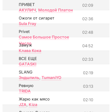
ПРИВЕТ
02:09
АКУЛИЧ
,
Молодой Платон
Ожоги от сигарет
02:36
Sula Fray
Privet
02:48
Самое Большое Простое
Число
Замуж
04:52
Клава Кока
ВСЕ ЕЩЕ
02:33
GATASKI
SLANG
02:19
Эндшпиль
,
TumaniYO
Ревную
03:13
TRIDA
Жарю как мясо
02:10
JZA
,
Kiza