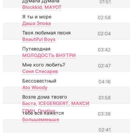
Думала Думала
01:51
Blockkid
,
MAYOT
Я ты и море
02:58
Даша Эпова
Твоя любимая песня
02:04
Beautiful Boys
Путеводная
03:42
МОЛОДОСТЬ ВНУТРИ
Мне кого любить?
02:47
Сеня Слесарев
Бессовестный
04:16
Ato Woody
Возле дома твоего
01:58
Баста
,
ICEGERGERT
,
МАКСИ
ГРИН
,
Onative
тебе все кажется
03:38
большеменьше
02:41