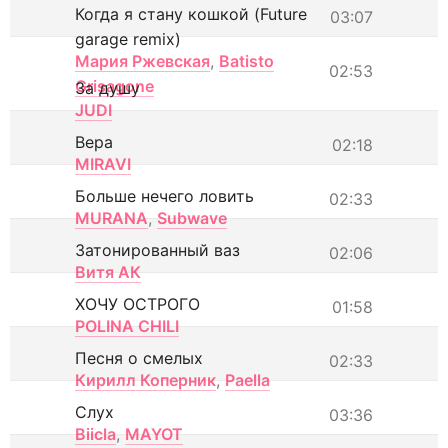
Когда я стану кошкой (Future
03:07
garage remix)
Мария Ржевская
,
Batisto
02:53
Grisagone
За душу
JUDI
Вера
02:18
MIRAVI
Больше нечего ловить
02:33
MURANA
,
Subwave
Затонированный ваз
02:06
Витя АК
ХОЧУ ОСТРОГО
01:58
POLINA CHILI
Песня о смелых
02:33
Кирилл Коперник
,
Paella
Слух
03:36
Biicla
,
MAYOT