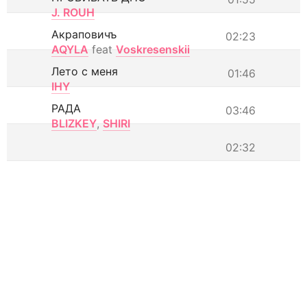
J. ROUH
Акраповичъ
02:23
AQYLA
feat
Voskresenskii
Лето с меня
01:46
IHY
РАДА
03:46
BLIZKEY
,
SHIRI
02:32