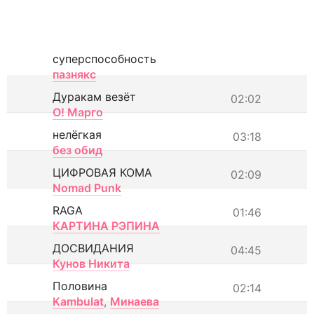
суперспособность
пазнякс
Дуракам везёт
02:02
О! Марго
нелёгкая
03:18
без обид
ЦИФРОВАЯ КОМА
02:09
Nomad Punk
RAGA
01:46
КАРТИНА РЭПИНА
ДОСВИДАНИЯ
04:45
Кунов Никита
Половина
02:14
Kambulat
,
Минаева