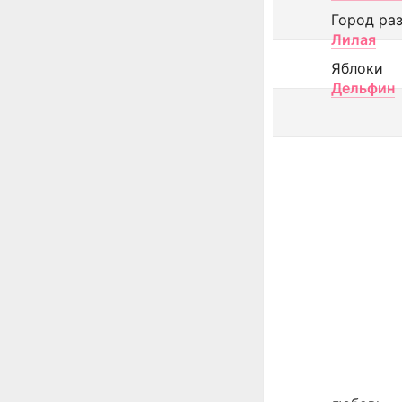
Город ра
Лилая
Яблоки
Дельфин