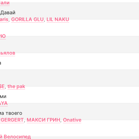
Лали
 Давай
aris
,
GORILLA GLU
,
LIL NAKU
РЮ
вьялов
а
$E
,
the pak
ами
AYA
ма твоего
EGERGERT
,
МАКСИ ГРИН
,
Onative
й Велосипед