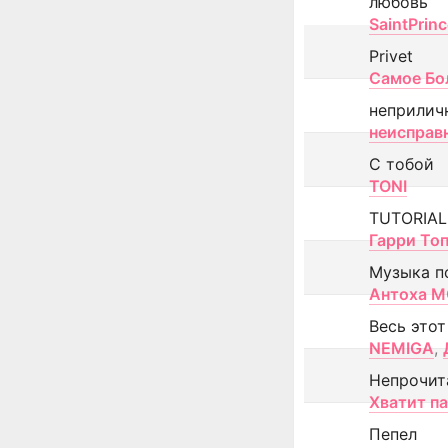
любовь
SaintPrin
Privet
Самое Бо
неприлич
неисправ
С тобой
TONI
TUTORIAL
Гарри То
Музыка п
Антоха 
Весь этот
NEMIGA
,
Непрочит
Хватит п
Пепел