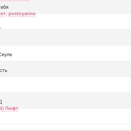
тебя
кет
,
postoyanno
V
Сеуле
сть
Д
й) Люфт