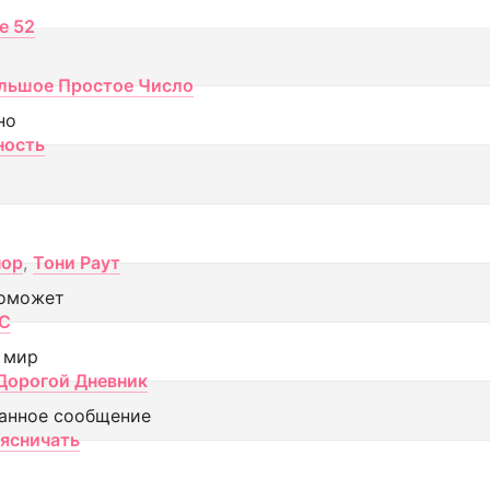
ce 52
льшое Простое Число
но
ность
пор
,
Тони Раут
оможет
МС
 мир
Дорогой Дневник
анное сообщение
аясничать