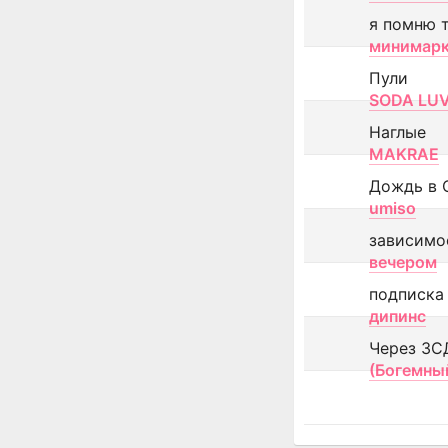
я помню 
минимар
Пули
SODA LU
Наглые
MAKRAE
Дождь в 
umiso
зависимо
вечером
подписка
дипинс
Через ЗС
(Богемны