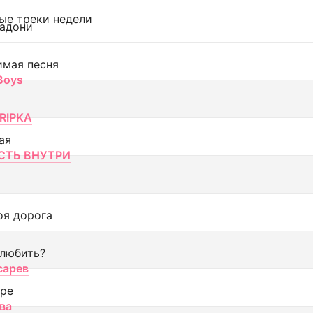
ые треки недели
адони
имая песня
 Boys
RIPKA
ая
ТЬ ВНУТРИ
оя дорога
 любить?
сарев
оре
ва