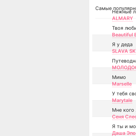
Самые популярн
Нежные л
ALMARY
Твоя люб
Beautiful
Я у деда
SLAVA SK
Путеводн
МОЛОДОС
Мимо
Marselle
У тебя св
Marytale
Мне кого
Сеня Сле
Я ты и м
Даша Эпо