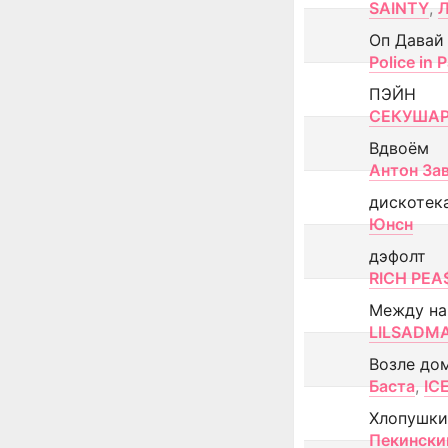
SAINTY
,
Оп Давай
Police in P
ПЭЙН
СЕКУША
Вдвоём
Антон За
дискотек
Юнсн
дэфолт
RICH PEA
Между н
LILSADM
Возле до
Баста
,
IC
Хлопушки
Пекински