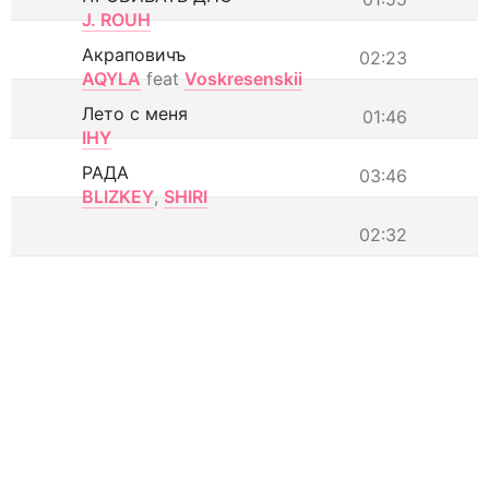
J. ROUH
Акраповичъ
02:23
AQYLA
feat
Voskresenskii
Лето с меня
01:46
IHY
РАДА
03:46
BLIZKEY
,
SHIRI
02:32