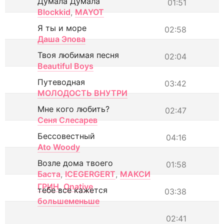
Думала Думала
01:51
Blockkid
,
MAYOT
Я ты и море
02:58
Даша Эпова
Твоя любимая песня
02:04
Beautiful Boys
Путеводная
03:42
МОЛОДОСТЬ ВНУТРИ
Мне кого любить?
02:47
Сеня Слесарев
Бессовестный
04:16
Ato Woody
Возле дома твоего
01:58
Баста
,
ICEGERGERT
,
МАКСИ
ГРИН
,
Onative
тебе все кажется
03:38
большеменьше
02:41