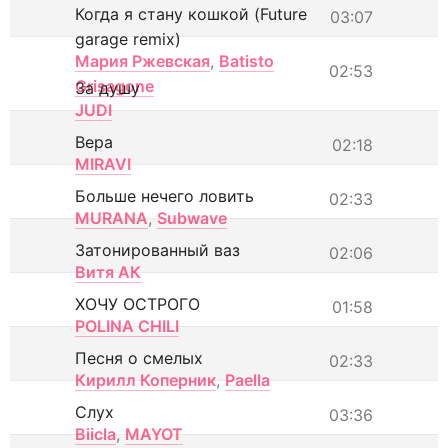
Когда я стану кошкой (Future
03:07
garage remix)
Мария Ржевская
,
Batisto
02:53
Grisagone
За душу
JUDI
Вера
02:18
MIRAVI
Больше нечего ловить
02:33
MURANA
,
Subwave
Затонированный ваз
02:06
Витя АК
ХОЧУ ОСТРОГО
01:58
POLINA CHILI
Песня о смелых
02:33
Кирилл Коперник
,
Paella
Слух
03:36
Biicla
,
MAYOT