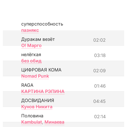
суперспособность
пазнякс
Дуракам везёт
02:02
О! Марго
нелёгкая
03:18
без обид
ЦИФРОВАЯ КОМА
02:09
Nomad Punk
RAGA
01:46
КАРТИНА РЭПИНА
ДОСВИДАНИЯ
04:45
Кунов Никита
Половина
02:14
Kambulat
,
Минаева