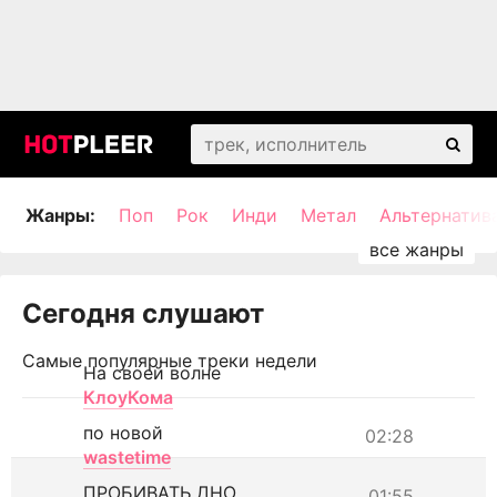
Жанры:
Поп
Рок
Инди
Метал
Альтернатив
Сегодня слушают
Самые популярные треки недели
На своей волне
КлоуКома
по новой
02:28
wastetime
ПРОБИВАТЬ ДНО
01:55