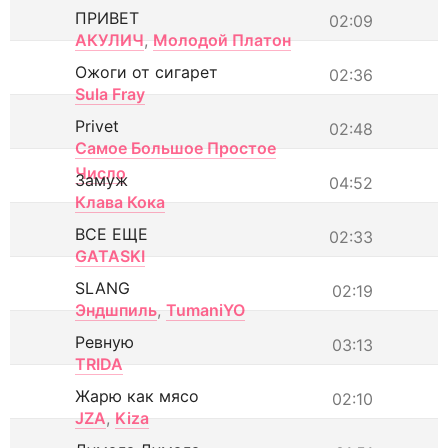
ПРИВЕТ
02:09
АКУЛИЧ
,
Молодой Платон
Ожоги от сигарет
02:36
Sula Fray
Privet
02:48
Самое Большое Простое
Число
Замуж
04:52
Клава Кока
ВСЕ ЕЩЕ
02:33
GATASKI
SLANG
02:19
Эндшпиль
,
TumaniYO
Ревную
03:13
TRIDA
Жарю как мясо
02:10
JZA
,
Kiza