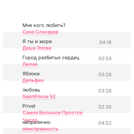
Мне кого любить?
Сеня Слесарев
Я ты и море
04:16
Даша Эпова
Город разбитых сердец
02:04
Лилая
Яблоки
03:26
Дельфин
любовь
03:28
SaintPrince 52
Privet
02:35
Самое Большое Простое
Число
неприлично
04:52
неисправность