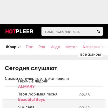
Жанры:
Поп
Рок
Инди
Метал
Альтернатив
Сегодня слушают
Самые популярные треки недели
Нежные ладони
ALMARY
Твоя любимая песня
02:35
Beautiful Boys
Я у деда
03:42