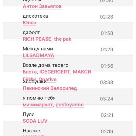
02:30
Антон Завьялов
дискотека
02:28
Юнсн
дэфолт
01:58
RICH PEA$E
,
the pak
Между нами
01:29
LILSADMAYA
Возле дома твоего
01:56
Баста
,
ICEGERGERT
,
МАКСИ
ГРИН
,
Onative
Хлопушки
03:38
Пекинский Велосипед
я помню тебя
03:24
минимаркет
,
postoyanno
Пули
02:21
SODA LUV
Наглые
02:19