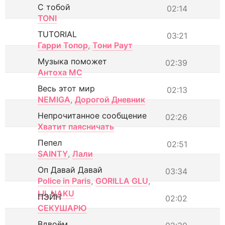
С тобой
02:14
TONI
TUTORIAL
03:21
Гарри Топор
,
Тони Раут
Музыка поможет
02:39
Антоха МС
Весь этот мир
02:13
NEMIGA
,
Дорогой Дневник
Непрочитанное сообщение
02:26
Хватит паясничать
Пепел
02:51
SAINTY
,
Лали
Оп Давай Давай
03:34
Police in Paris
,
GORILLA GLU
,
LIL NAKU
ПЭЙН
02:02
СЕКУШАРЮ
Вдвоём