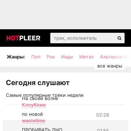
Жанры:
Поп
Рок
Инди
Метал
Альтернатив
Сегодня слушают
Самые популярные треки недели
На своей волне
КлоуКома
по новой
02:28
wastetime
ПРОБИВАТЬ ДНО
01:55