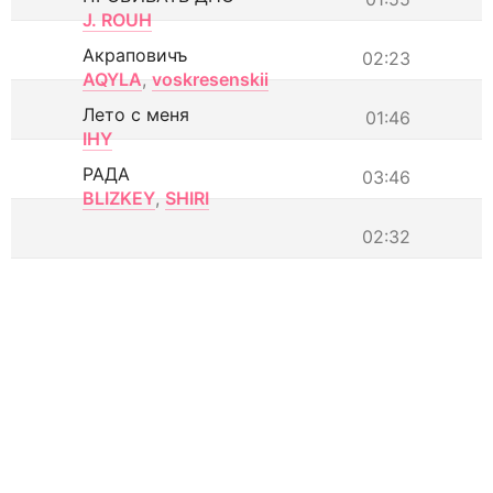
J. ROUH
Акраповичъ
02:23
AQYLA
,
voskresenskii
Лето с меня
01:46
IHY
РАДА
03:46
BLIZKEY
,
SHIRI
02:32