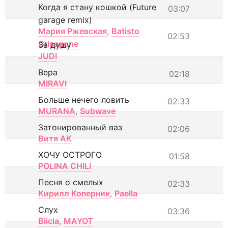
Когда я стану кошкой (Future
03:07
garage remix)
Мария Ржевская
,
Batisto
02:53
Grisagone
За душу
JUDI
Вера
02:18
MIRAVI
Больше нечего ловить
02:33
MURANA
,
Subwave
Затонированный ваз
02:06
Витя АК
ХОЧУ ОСТРОГО
01:58
POLINA CHILI
Песня о смелых
02:33
Кирилл Коперник
,
Paella
Слух
03:36
Biicla
,
MAYOT