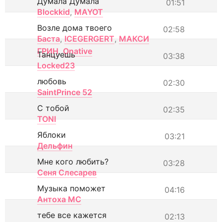
Думала Думала
01:51
Blockkid
,
MAYOT
Возле дома твоего
02:58
Баста
,
ICEGERGERT
,
МАКСИ
ГРИН
,
Onative
Танцуешь
03:38
Locked23
любовь
02:30
SaintPrince 52
С тобой
02:35
TONI
Яблоки
03:21
Дельфин
Мне кого любить?
03:28
Сеня Слесарев
Музыка поможет
04:16
Антоха МС
тебе все кажется
02:13