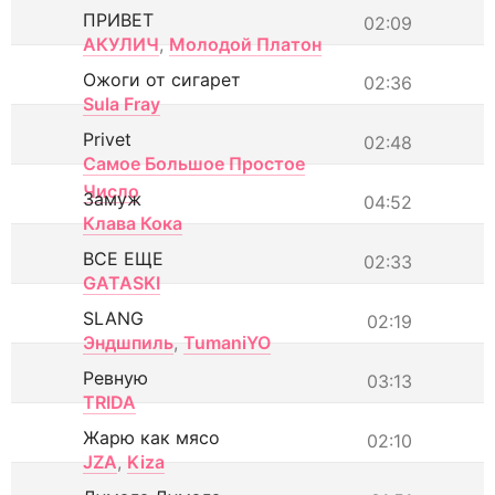
ПРИВЕТ
02:09
АКУЛИЧ
,
Молодой Платон
Ожоги от сигарет
02:36
Sula Fray
Privet
02:48
Самое Большое Простое
Число
Замуж
04:52
Клава Кока
ВСЕ ЕЩЕ
02:33
GATASKI
SLANG
02:19
Эндшпиль
,
TumaniYO
Ревную
03:13
TRIDA
Жарю как мясо
02:10
JZA
,
Kiza