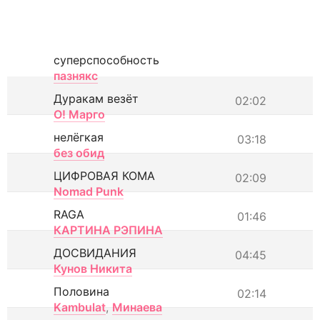
суперспособность
пазнякс
Дуракам везёт
02:02
О! Марго
нелёгкая
03:18
без обид
ЦИФРОВАЯ КОМА
02:09
Nomad Punk
RAGA
01:46
КАРТИНА РЭПИНА
ДОСВИДАНИЯ
04:45
Кунов Никита
Половина
02:14
Kambulat
,
Минаева