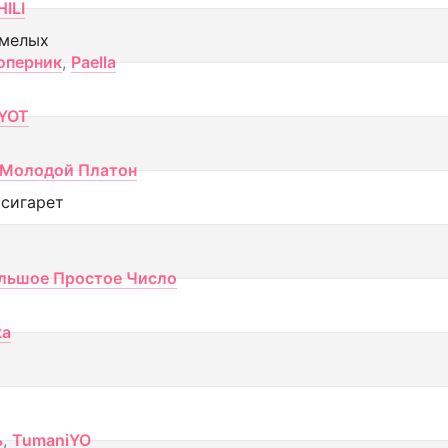
ILI
смелых
оперник
,
Paella
YOT
Молодой Платон
 сигарет
льшое Простое Число
ка
ь
,
TumaniYO