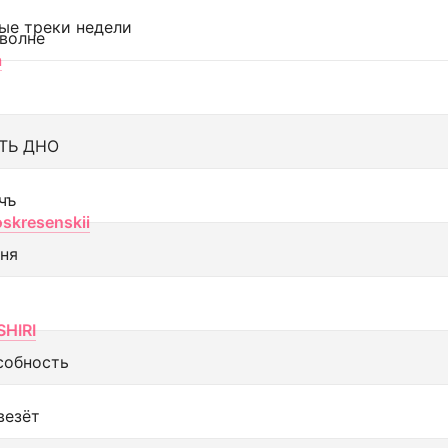
ые треки недели
 волне
а
ТЬ ДНО
чъ
oskresenskii
еня
SHIRI
собность
везёт