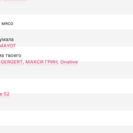
 мясо
умала
MAYOT
ма твоего
EGERGERT
,
МАКСИ ГРИН
,
Onative
ce 52