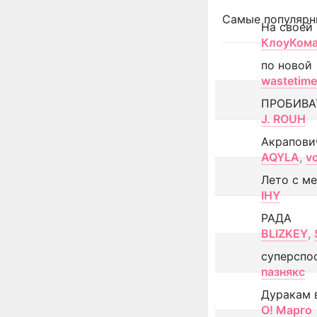
Самые популярн
На своей
КлоуКом
по новой
wastetime
ПРОБИВА
J. ROUH
Акрапови
AQYLA
,
v
Лето с м
IHY
РАДА
BLIZKEY
,
суперспо
пазнякс
Дуракам 
О! Марго