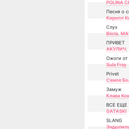
POLINA CH
Песня о 
Кирилл К
Слух
Biicla
,
MA
ПРИВЕТ
АКУЛИЧ
,
Ожоги от
Sula Fray
Privet
Самое Бо
Замуж
Клава Ко
ВСЕ ЕЩЕ
GATASKI
SLANG
Эндшпил