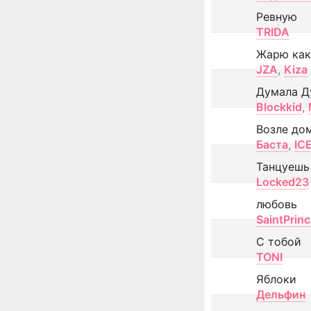
Ревную
TRIDA
Жарю как
JZA
,
Kiza
Думала Д
Blockkid
,
Возле до
Баста
,
IC
Танцуешь
Locked23
любовь
SaintPrin
С тобой
TONI
Яблоки
Дельфин