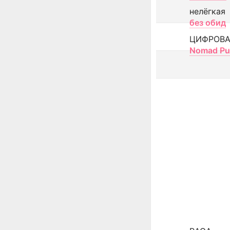
нелёгкая
без обид
ЦИФРОВА
Nomad Pu