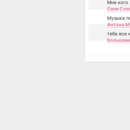
Мне кого
Сеня Сле
Музыка п
Антоха 
тебе все 
большем