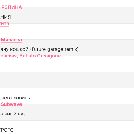
 РЭПИНА
АНИЯ
кита
Минаева
тану кошкой (Future garage remix)
евская
,
Batisto Grisagone
ечего ловить
Subwave
ванный ваз
ТРОГО