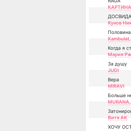
RAGA
КАРТИНА
ДОСВИД
Кунов Ни
Половина
Kambulat
,
Когда я с
Мария Рж
За душу
JUDI
Вера
MIRAVI
Больше н
MURANA
,
Затониро
Витя АК
ХОЧУ ОС