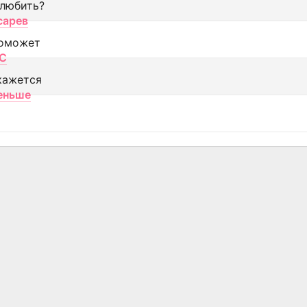
 любить?
сарев
оможет
МС
кажется
еньше