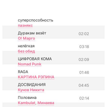
суперспособность
пазнякс
Дуракам везёт
02:02
О! Марго
нелёгкая
03:18
без обид
ЦИФРОВАЯ КОМА
02:09
Nomad Punk
RAGA
01:46
КАРТИНА РЭПИНА
ДОСВИДАНИЯ
04:45
Кунов Никита
Половина
02:14
Kambulat
,
Минаева