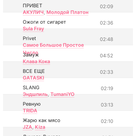
ПРИВЕТ
02:09
АКУЛИЧ
,
Молодой Платон
Ожоги от сигарет
02:36
Sula Fray
Privet
02:48
Самое Большое Простое
Число
Замуж
04:52
Клава Кока
ВСЕ ЕЩЕ
02:33
GATASKI
SLANG
02:19
Эндшпиль
,
TumaniYO
Ревную
03:13
TRIDA
Жарю как мясо
02:10
JZA
,
Kiza