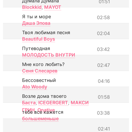
Думала Думала
01:51
Blockkid
,
MAYOT
Я ты и море
02:58
Даша Эпова
Твоя любимая песня
02:04
Beautiful Boys
Путеводная
03:42
МОЛОДОСТЬ ВНУТРИ
Мне кого любить?
02:47
Сеня Слесарев
Бессовестный
04:16
Ato Woody
Возле дома твоего
01:58
Баста
,
ICEGERGERT
,
МАКСИ
ГРИН
,
Onative
тебе все кажется
03:38
большеменьше
02:41