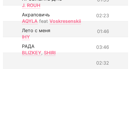
J. ROUH
Акраповичъ
02:23
AQYLA
feat
Voskresenskii
Лето с меня
01:46
IHY
РАДА
03:46
BLIZKEY
,
SHIRI
02:32