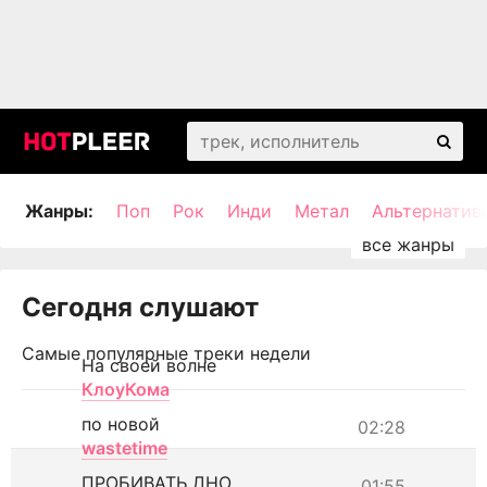
Жанры:
Поп
Рок
Инди
Метал
Альтернатив
Сегодня слушают
Самые популярные треки недели
На своей волне
КлоуКома
по новой
02:28
wastetime
ПРОБИВАТЬ ДНО
01:55