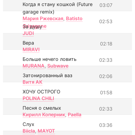
Когда я стану кошкой (Future
03:07
garage remix)
Мария Ржевская
,
Batisto
02:53
Grisagone
За душу
JUDI
Вера
02:18
MIRAVI
Больше нечего ловить
02:33
MURANA
,
Subwave
Затонированный ваз
02:06
Витя АК
ХОЧУ ОСТРОГО
01:58
POLINA CHILI
Песня о смелых
02:33
Кирилл Коперник
,
Paella
Слух
03:36
Biicla
,
MAYOT