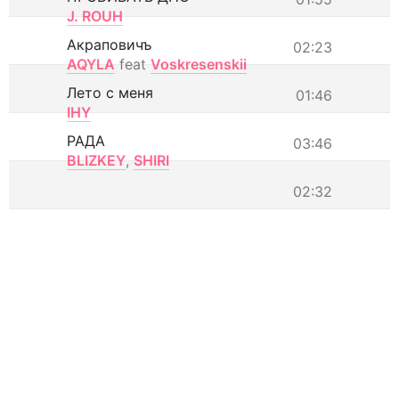
J. ROUH
Акраповичъ
02:23
AQYLA
feat
Voskresenskii
Лето с меня
01:46
IHY
РАДА
03:46
BLIZKEY
,
SHIRI
02:32