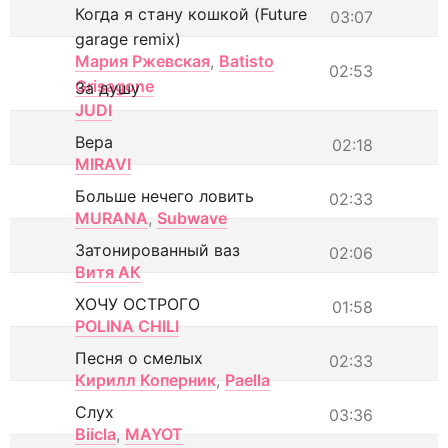
Когда я стану кошкой (Future
03:07
garage remix)
Мария Ржевская
,
Batisto
02:53
Grisagone
За душу
JUDI
Вера
02:18
MIRAVI
Больше нечего ловить
02:33
MURANA
,
Subwave
Затонированный ваз
02:06
Витя АК
ХОЧУ ОСТРОГО
01:58
POLINA CHILI
Песня о смелых
02:33
Кирилл Коперник
,
Paella
Слух
03:36
Biicla
,
MAYOT