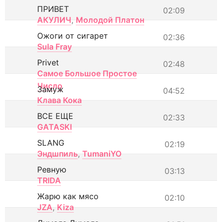
ПРИВЕТ
02:09
АКУЛИЧ
,
Молодой Платон
Ожоги от сигарет
02:36
Sula Fray
Privet
02:48
Самое Большое Простое
Число
Замуж
04:52
Клава Кока
ВСЕ ЕЩЕ
02:33
GATASKI
SLANG
02:19
Эндшпиль
,
TumaniYO
Ревную
03:13
TRIDA
Жарю как мясо
02:10
JZA
,
Kiza