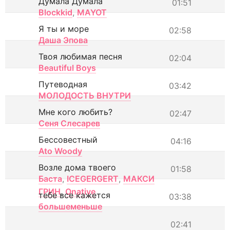
Думала Думала
01:51
Blockkid
,
MAYOT
Я ты и море
02:58
Даша Эпова
Твоя любимая песня
02:04
Beautiful Boys
Путеводная
03:42
МОЛОДОСТЬ ВНУТРИ
Мне кого любить?
02:47
Сеня Слесарев
Бессовестный
04:16
Ato Woody
Возле дома твоего
01:58
Баста
,
ICEGERGERT
,
МАКСИ
ГРИН
,
Onative
тебе все кажется
03:38
большеменьше
02:41