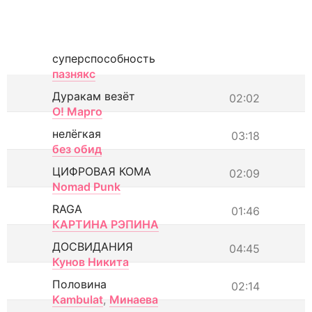
суперспособность
пазнякс
Дуракам везёт
02:02
О! Марго
нелёгкая
03:18
без обид
ЦИФРОВАЯ КОМА
02:09
Nomad Punk
RAGA
01:46
КАРТИНА РЭПИНА
ДОСВИДАНИЯ
04:45
Кунов Никита
Половина
02:14
Kambulat
,
Минаева