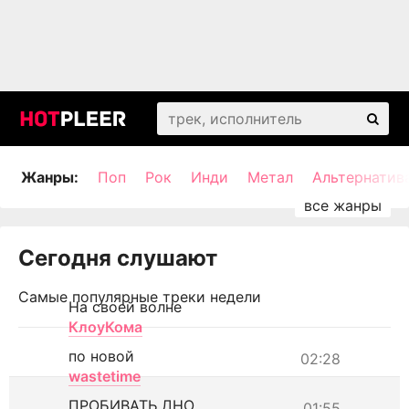
Жанры:
Поп
Рок
Инди
Метал
Альтернатив
Сегодня слушают
Самые популярные треки недели
На своей волне
КлоуКома
по новой
02:28
wastetime
ПРОБИВАТЬ ДНО
01:55