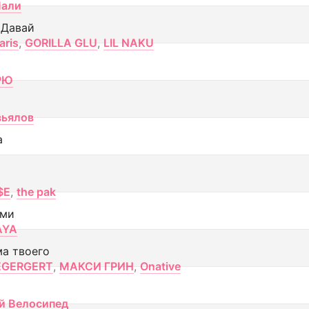
Лали
 Давай
aris
,
GORILLA GLU
,
LIL NAKU
РЮ
вьялов
а
$E
,
the pak
ами
AYA
ма твоего
EGERGERT
,
МАКСИ ГРИН
,
Onative
й Велосипед