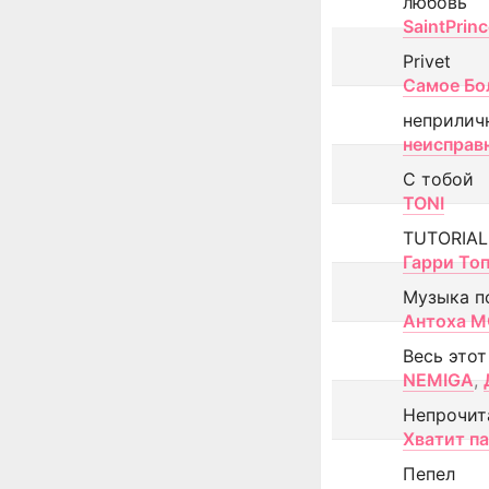
любовь
SaintPrin
Privet
Самое Бо
неприлич
неисправ
С тобой
TONI
TUTORIAL
Гарри То
Музыка п
Антоха 
Весь этот
NEMIGA
,
Непрочит
Хватит п
Пепел