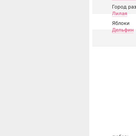
Город ра
Лилая
Яблоки
Дельфин