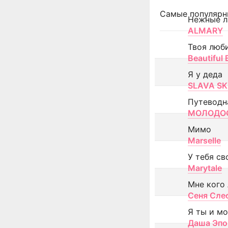
Самые популярн
Нежные л
ALMARY
Твоя люб
Beautiful
Я у деда
SLAVA SK
Путеводн
МОЛОДОС
Мимо
Marselle
У тебя св
Marytale
Мне кого
Сеня Сле
Я ты и м
Даша Эпо