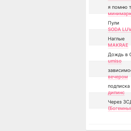
я помню 
минимар
Пули
SODA LU
Наглые
MAKRAE
Дождь в 
umiso
зависимо
вечером
подписка
дипинс
Через ЗС
(Богемны