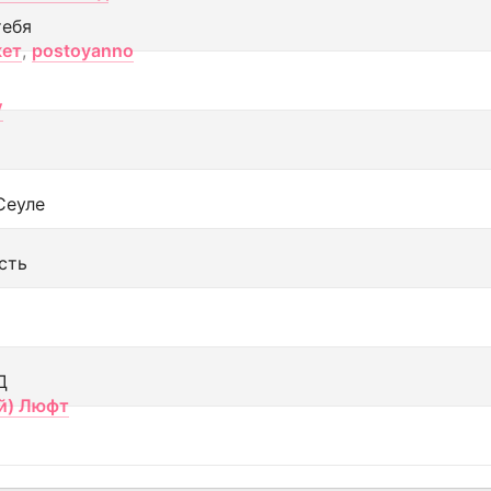
тебя
кет
,
postoyanno
V
Сеуле
сть
Д
й) Люфт