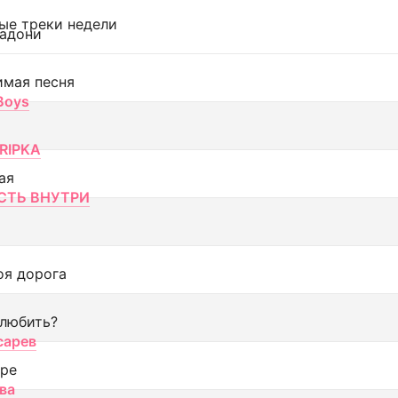
ые треки недели
адони
имая песня
 Boys
RIPKA
ая
ТЬ ВНУТРИ
оя дорога
 любить?
сарев
оре
ва