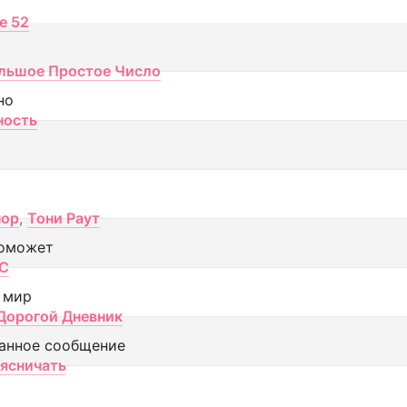
ce 52
льшое Простое Число
но
ность
пор
,
Тони Раут
оможет
МС
 мир
Дорогой Дневник
анное сообщение
аясничать