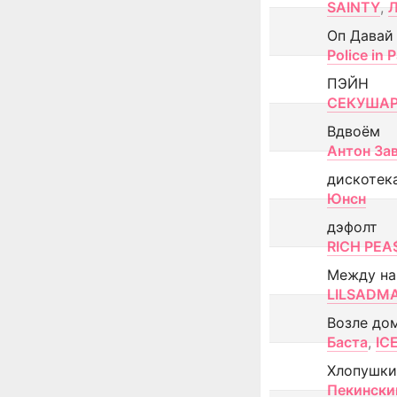
SAINTY
,
Оп Давай
Police in P
ПЭЙН
СЕКУША
Вдвоём
Антон За
дискотек
Юнсн
дэфолт
RICH PEA
Между н
LILSADM
Возле до
Баста
,
IC
Хлопушки
Пекински