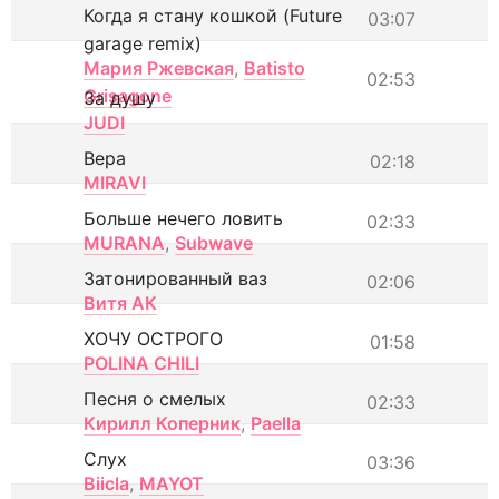
Когда я стану кошкой (Future
03:07
garage remix)
Мария Ржевская
,
Batisto
02:53
Grisagone
За душу
JUDI
Вера
02:18
MIRAVI
Больше нечего ловить
02:33
MURANA
,
Subwave
Затонированный ваз
02:06
Витя АК
ХОЧУ ОСТРОГО
01:58
POLINA CHILI
Песня о смелых
02:33
Кирилл Коперник
,
Paella
Слух
03:36
Biicla
,
MAYOT