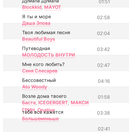
Думала Думала
01:51
Blockkid
,
MAYOT
Я ты и море
02:58
Даша Эпова
Твоя любимая песня
02:04
Beautiful Boys
Путеводная
03:42
МОЛОДОСТЬ ВНУТРИ
Мне кого любить?
02:47
Сеня Слесарев
Бессовестный
04:16
Ato Woody
Возле дома твоего
01:58
Баста
,
ICEGERGERT
,
МАКСИ
ГРИН
,
Onative
тебе все кажется
03:38
большеменьше
02:41