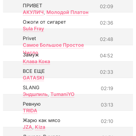
ПРИВЕТ
02:09
АКУЛИЧ
,
Молодой Платон
Ожоги от сигарет
02:36
Sula Fray
Privet
02:48
Самое Большое Простое
Число
Замуж
04:52
Клава Кока
ВСЕ ЕЩЕ
02:33
GATASKI
SLANG
02:19
Эндшпиль
,
TumaniYO
Ревную
03:13
TRIDA
Жарю как мясо
02:10
JZA
,
Kiza