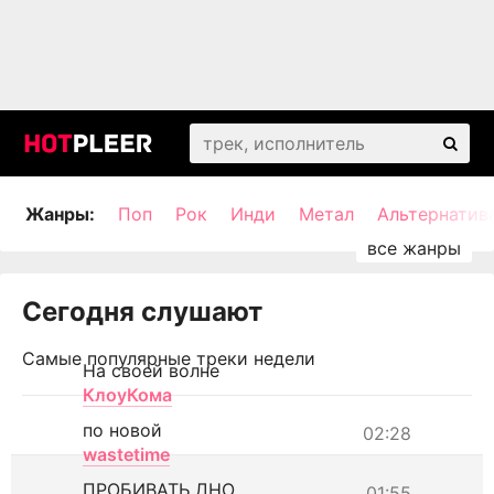
Жанры:
Поп
Рок
Инди
Метал
Альтернатив
Сегодня слушают
Самые популярные треки недели
На своей волне
КлоуКома
по новой
02:28
wastetime
ПРОБИВАТЬ ДНО
01:55