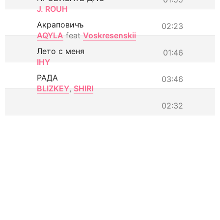
J. ROUH
Акраповичъ
02:23
AQYLA
feat
Voskresenskii
Лето с меня
01:46
IHY
РАДА
03:46
BLIZKEY
,
SHIRI
02:32