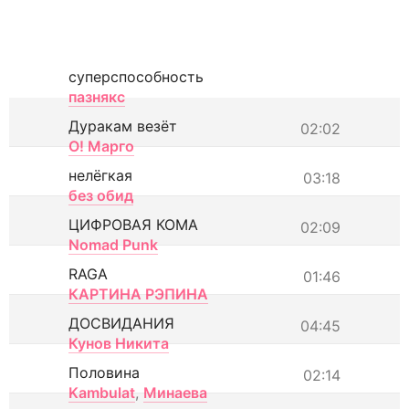
суперспособность
пазнякс
Дуракам везёт
02:02
О! Марго
нелёгкая
03:18
без обид
ЦИФРОВАЯ КОМА
02:09
Nomad Punk
RAGA
01:46
КАРТИНА РЭПИНА
ДОСВИДАНИЯ
04:45
Кунов Никита
Половина
02:14
Kambulat
,
Минаева