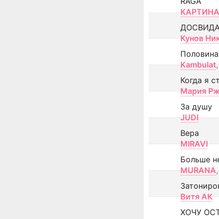
RAGA
КАРТИНА
ДОСВИД
Кунов Ни
Половина
Kambulat
,
Когда я с
Мария Рж
За душу
JUDI
Вера
MIRAVI
Больше н
MURANA
,
Затониро
Витя АК
ХОЧУ ОС