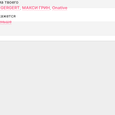
ма твоего
EGERGERT
,
МАКСИ ГРИН
,
Onative
кажется
еньше