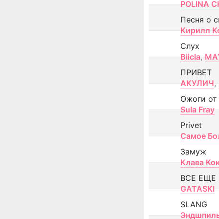
POLINA CH
Песня о 
Кирилл К
Слух
Biicla
,
MA
ПРИВЕТ
АКУЛИЧ
,
Ожоги от
Sula Fray
Privet
Самое Бо
Замуж
Клава Ко
ВСЕ ЕЩЕ
GATASKI
SLANG
Эндшпил