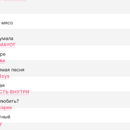
 мясо
умала
MAYOT
оре
ва
имая песня
 Boys
ая
ТЬ ВНУТРИ
 любить?
сарев
тный
y