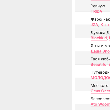
Ревную
TRIDA
Жарю как
JZA
,
Kiza
Думала Д
Blockkid
,
Я ты и м
Даша Эпо
Твоя люб
Beautiful
Путеводн
МОЛОДОС
Мне кого
Сеня Сле
Бессовес
Ato Wood