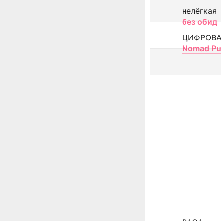
нелёгкая
без обид
ЦИФРОВА
Nomad Pu