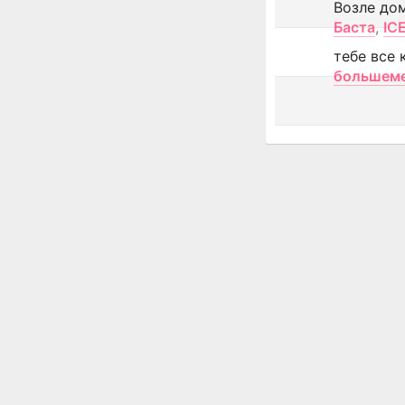
Возле до
Баста
,
IC
тебе все 
большем