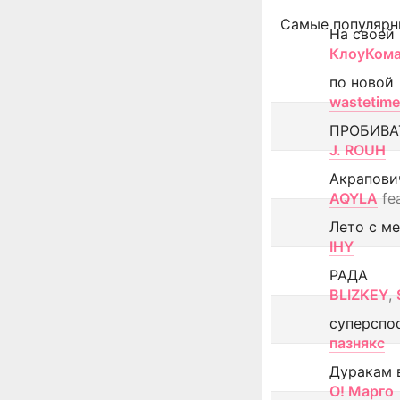
Самые популярн
На своей
КлоуКом
по новой
wastetime
ПРОБИВА
J. ROUH
Акрапови
AQYLA
fe
Лето с м
IHY
РАДА
BLIZKEY
,
суперспо
пазнякс
Дуракам 
О! Марго