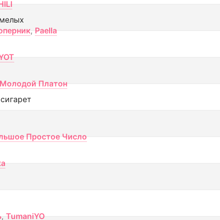
ILI
смелых
оперник
,
Paella
YOT
Молодой Платон
 сигарет
льшое Простое Число
ка
ь
,
TumaniYO