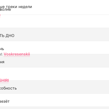
ые треки недели
 волне
а
ТЬ ДНО
чъ
at
Voskresenskii
еня
SHIRI
собность
везёт