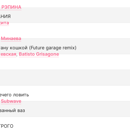
 РЭПИНА
АНИЯ
кита
Минаева
тану кошкой (Future garage remix)
евская
,
Batisto Grisagone
ечего ловить
Subwave
ванный ваз
ТРОГО