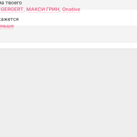
ма твоего
EGERGERT
,
МАКСИ ГРИН
,
Onative
кажется
еньше