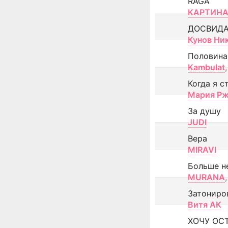
RAGA
КАРТИНА
ДОСВИД
Кунов Ни
Половина
Kambulat
,
Когда я с
Мария Рж
За душу
JUDI
Вера
MIRAVI
Больше н
MURANA
,
Затониро
Витя АК
ХОЧУ ОС