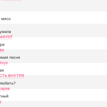
 мясо
умала
MAYOT
оре
ва
имая песня
 Boys
ая
ТЬ ВНУТРИ
 любить?
сарев
тный
y