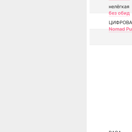
нелёгкая
без обид
ЦИФРОВА
Nomad Pu