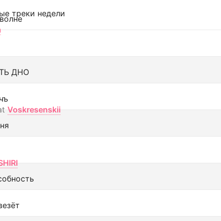
ые треки недели
 волне
а
ТЬ ДНО
чъ
at
Voskresenskii
еня
SHIRI
собность
везёт