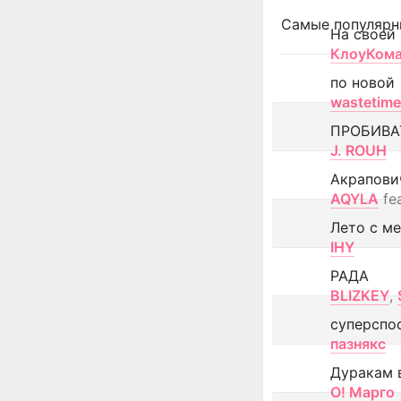
Самые популярн
На своей
КлоуКом
по новой
wastetime
ПРОБИВА
J. ROUH
Акрапови
AQYLA
fe
Лето с м
IHY
РАДА
BLIZKEY
,
суперспо
пазнякс
Дуракам 
О! Марго