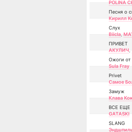
POLINA CH
Песня о 
Кирилл К
Слух
Biicla
,
MA
ПРИВЕТ
АКУЛИЧ
,
Ожоги от
Sula Fray
Privet
Самое Бо
Замуж
Клава Ко
ВСЕ ЕЩЕ
GATASKI
SLANG
Эндшпил