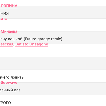
 РЭПИНА
АНИЯ
кита
Минаева
тану кошкой (Future garage remix)
евская
,
Batisto Grisagone
ечего ловить
Subwave
ванный ваз
ТРОГО