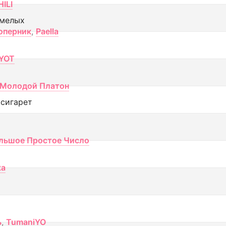
ILI
смелых
оперник
,
Paella
YOT
Молодой Платон
 сигарет
льшое Простое Число
ка
ь
,
TumaniYO