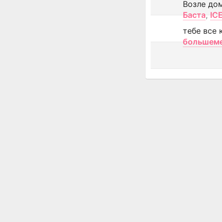
Возле до
Баста
,
IC
тебе все 
большем