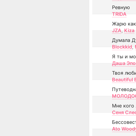
Ревную
TRIDA
Жарю как
JZA
,
Kiza
Думала Д
Blockkid
,
Я ты и м
Даша Эпо
Твоя люб
Beautiful
Путеводн
МОЛОДОС
Мне кого
Сеня Сле
Бессовес
Ato Wood