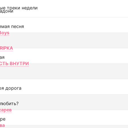
ые треки недели
адони
имая песня
 Boys
RIPKA
ая
ТЬ ВНУТРИ
оя дорога
 любить?
сарев
оре
ва