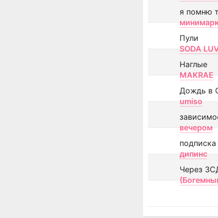
я помню 
минимар
Пули
SODA LU
Наглые
MAKRAE
Дождь в 
umiso
зависимо
вечером
подписка
дипинс
Через ЗС
(Богемны