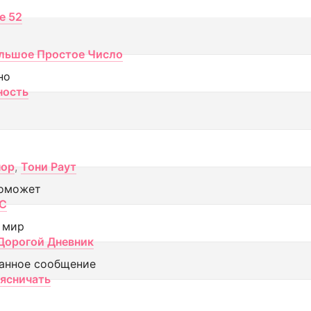
ce 52
льшое Простое Число
но
ность
пор
,
Тони Раут
оможет
МС
 мир
Дорогой Дневник
анное сообщение
аясничать