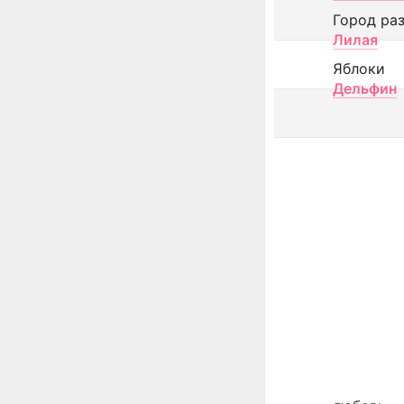
Город ра
Лилая
Яблоки
Дельфин