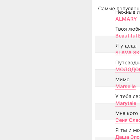
Самые популярн
Нежные л
ALMARY
Твоя люб
Beautiful
Я у деда
SLAVA SK
Путеводн
МОЛОДОС
Мимо
Marselle
У тебя св
Marytale
Мне кого
Сеня Сле
Я ты и м
Даша Эпо