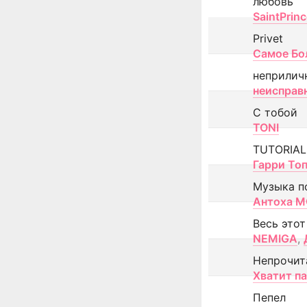
любовь
SaintPrin
Privet
Самое Бо
неприлич
неисправ
С тобой
TONI
TUTORIAL
Гарри То
Музыка п
Антоха 
Весь этот
NEMIGA
,
Непрочит
Хватит п
Пепел