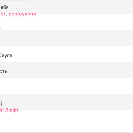
тебя
кет
,
postoyanno
V
Сеуле
сть
Д
й) Люфт