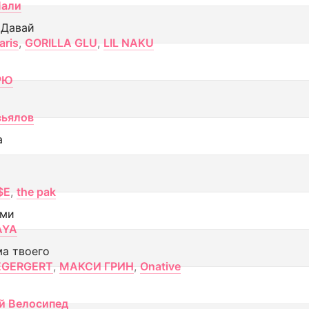
Лали
 Давай
aris
,
GORILLA GLU
,
LIL NAKU
РЮ
вьялов
а
$E
,
the pak
ами
AYA
ма твоего
EGERGERT
,
МАКСИ ГРИН
,
Onative
й Велосипед