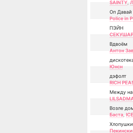
SAINTY
,
Оп Давай
Police in P
ПЭЙН
СЕКУША
Вдвоём
Антон За
дискотек
Юнсн
дэфолт
RICH PEA
Между н
LILSADM
Возле до
Баста
,
IC
Хлопушки
Пекински