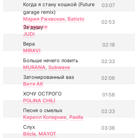
Когда я стану кошкой (Future
03:07
garage remix)
Мария Ржевская
,
Batisto
02:53
Grisagone
За душу
JUDI
Вера
02:18
MIRAVI
Больше нечего ловить
02:33
MURANA
,
Subwave
Затонированный ваз
02:06
Витя АК
ХОЧУ ОСТРОГО
01:58
POLINA CHILI
Песня о смелых
02:33
Кирилл Коперник
,
Paella
Слух
03:36
Biicla
,
MAYOT