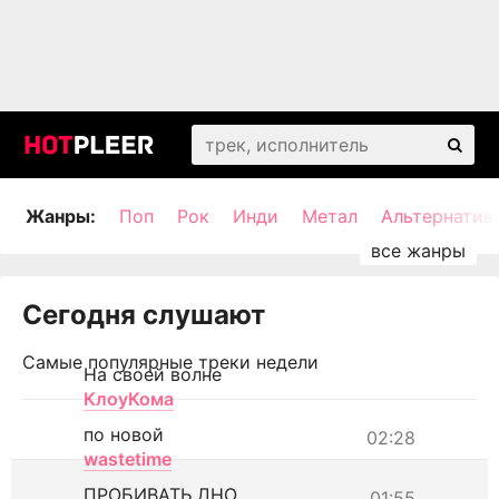
Жанры:
Поп
Рок
Инди
Метал
Альтернатив
Сегодня слушают
Самые популярные треки недели
На своей волне
КлоуКома
по новой
02:28
wastetime
ПРОБИВАТЬ ДНО
01:55