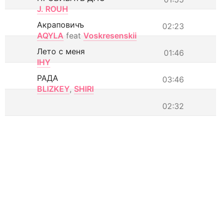
J. ROUH
Акраповичъ
02:23
AQYLA
feat
Voskresenskii
Лето с меня
01:46
IHY
РАДА
03:46
BLIZKEY
,
SHIRI
02:32