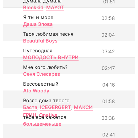
Думала Думала
01:51
Blockkid
,
MAYOT
Я ты и море
02:58
Даша Эпова
Твоя любимая песня
02:04
Beautiful Boys
Путеводная
03:42
МОЛОДОСТЬ ВНУТРИ
Мне кого любить?
02:47
Сеня Слесарев
Бессовестный
04:16
Ato Woody
Возле дома твоего
01:58
Баста
,
ICEGERGERT
,
МАКСИ
ГРИН
,
Onative
тебе все кажется
03:38
большеменьше
02:41