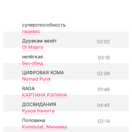
суперспособность
пазнякс
Дуракам везёт
02:02
О! Марго
нелёгкая
03:18
без обид
ЦИФРОВАЯ КОМА
02:09
Nomad Punk
RAGA
01:46
КАРТИНА РЭПИНА
ДОСВИДАНИЯ
04:45
Кунов Никита
Половина
02:14
Kambulat
,
Минаева