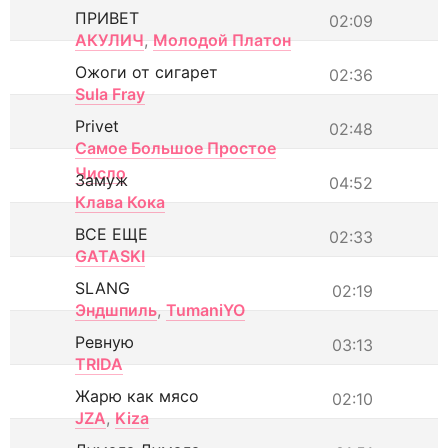
ПРИВЕТ
02:09
АКУЛИЧ
,
Молодой Платон
Ожоги от сигарет
02:36
Sula Fray
Privet
02:48
Самое Большое Простое
Число
Замуж
04:52
Клава Кока
ВСЕ ЕЩЕ
02:33
GATASKI
SLANG
02:19
Эндшпиль
,
TumaniYO
Ревную
03:13
TRIDA
Жарю как мясо
02:10
JZA
,
Kiza