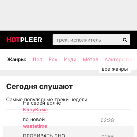
Жанры:
Поп
Рок
Инди
Метал
Альтернатив
Сегодня слушают
Самые популярные треки недели
На своей волне
КлоуКома
по новой
02:28
wastetime
ПРОБИВАТЬ ДНО
01:55