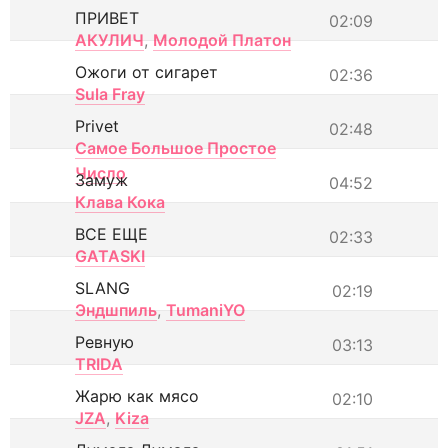
ПРИВЕТ
02:09
АКУЛИЧ
,
Молодой Платон
Ожоги от сигарет
02:36
Sula Fray
Privet
02:48
Самое Большое Простое
Число
Замуж
04:52
Клава Кока
ВСЕ ЕЩЕ
02:33
GATASKI
SLANG
02:19
Эндшпиль
,
TumaniYO
Ревную
03:13
TRIDA
Жарю как мясо
02:10
JZA
,
Kiza