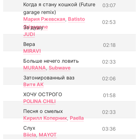
Когда я стану кошкой (Future
03:07
garage remix)
Мария Ржевская
,
Batisto
02:53
Grisagone
За душу
JUDI
Вера
02:18
MIRAVI
Больше нечего ловить
02:33
MURANA
,
Subwave
Затонированный ваз
02:06
Витя АК
ХОЧУ ОСТРОГО
01:58
POLINA CHILI
Песня о смелых
02:33
Кирилл Коперник
,
Paella
Слух
03:36
Biicla
,
MAYOT