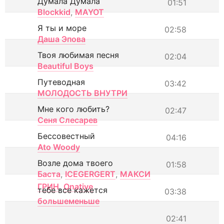
Думала Думала
01:51
Blockkid
,
MAYOT
Я ты и море
02:58
Даша Эпова
Твоя любимая песня
02:04
Beautiful Boys
Путеводная
03:42
МОЛОДОСТЬ ВНУТРИ
Мне кого любить?
02:47
Сеня Слесарев
Бессовестный
04:16
Ato Woody
Возле дома твоего
01:58
Баста
,
ICEGERGERT
,
МАКСИ
ГРИН
,
Onative
тебе все кажется
03:38
большеменьше
02:41