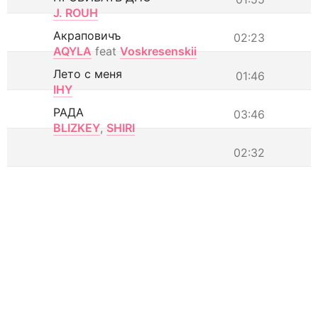
J. ROUH
Акраповичъ
02:23
AQYLA
feat
Voskresenskii
Лето с меня
01:46
IHY
РАДА
03:46
BLIZKEY
,
SHIRI
02:32