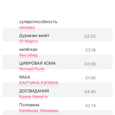
суперспособность
пазнякс
Дуракам везёт
02:02
О! Марго
нелёгкая
03:18
без обид
ЦИФРОВАЯ КОМА
02:09
Nomad Punk
RAGA
01:46
КАРТИНА РЭПИНА
ДОСВИДАНИЯ
04:45
Кунов Никита
Половина
02:14
Kambulat
,
Минаева