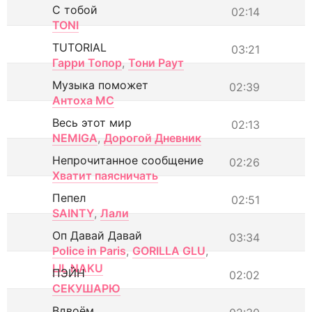
С тобой
02:14
TONI
TUTORIAL
03:21
Гарри Топор
,
Тони Раут
Музыка поможет
02:39
Антоха МС
Весь этот мир
02:13
NEMIGA
,
Дорогой Дневник
Непрочитанное сообщение
02:26
Хватит паясничать
Пепел
02:51
SAINTY
,
Лали
Оп Давай Давай
03:34
Police in Paris
,
GORILLA GLU
,
LIL NAKU
ПЭЙН
02:02
СЕКУШАРЮ
Вдвоём