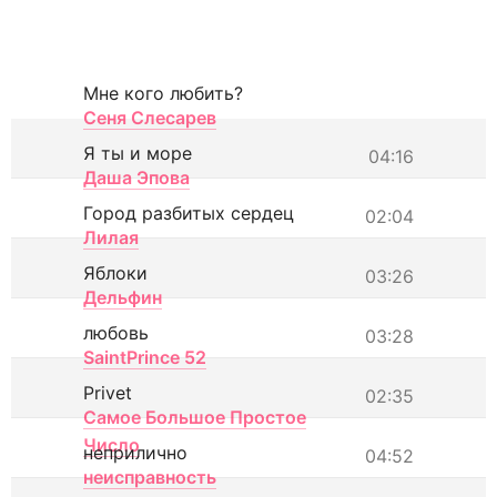
Мне кого любить?
Сеня Слесарев
Я ты и море
04:16
Даша Эпова
Город разбитых сердец
02:04
Лилая
Яблоки
03:26
Дельфин
любовь
03:28
SaintPrince 52
Privet
02:35
Самое Большое Простое
Число
неприлично
04:52
неисправность