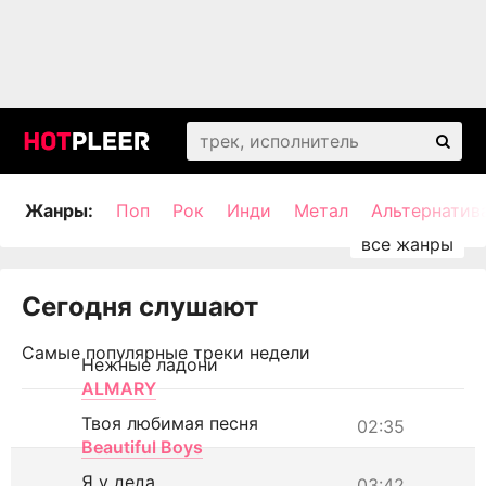
Жанры:
Поп
Рок
Инди
Метал
Альтернатив
Сегодня слушают
Самые популярные треки недели
Нежные ладони
ALMARY
Твоя любимая песня
02:35
Beautiful Boys
Я у деда
03:42