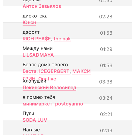
02:30
Антон Завьялов
дискотека
02:28
Юнсн
дэфолт
01:58
RICH PEA$E
,
the pak
Между нами
01:29
LILSADMAYA
Возле дома твоего
01:56
Баста
,
ICEGERGERT
,
МАКСИ
ГРИН
,
Onative
Хлопушки
03:38
Пекинский Велосипед
я помню тебя
03:24
минимаркет
,
postoyanno
Пули
02:21
SODA LUV
Наглые
02:19