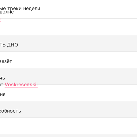
ые треки недели
 волне
а
ТЬ ДНО
везёт
чъ
at
Voskresenskii
еня
собность