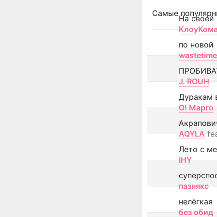
Самые популярн
На своей
КлоуКом
по новой
wastetime
ПРОБИВА
J. ROUH
Дуракам 
О! Марго
Акрапови
AQYLA
fe
Лето с м
IHY
суперспо
пазнякс
нелёгкая
без обид