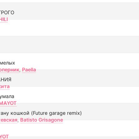
ТРОГО
ILI
смелых
оперник
,
Paella
АНИЯ
кита
умала
MAYOT
тану кошкой (Future garage remix)
евская
,
Batisto Grisagone
YOT