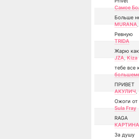
Privet
Самое Бо
Больше н
MURANA
,
Ревную
TRIDA
Жарю как
JZA
,
Kiza
тебе все 
большем
ПРИВЕТ
АКУЛИЧ
,
Ожоги от
Sula Fray
RAGA
КАРТИНА
За душу