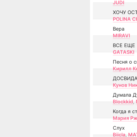
JUDI
ХОЧУ ОС
POLINA CH
Вера
MIRAVI
ВСЕ ЕЩЕ
GATASKI
Песня о 
Кирилл К
ДОСВИД
Кунов Ни
Думала Д
Blockkid
,
Когда я с
Мария Рж
Слух
Biicla
,
MA