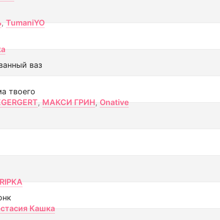
ь
,
TumaniYO
ка
ванный ваз
ма твоего
EGERGERT
,
МАКСИ ГРИН
,
Onative
RIPKA
онк
стасия Кашка