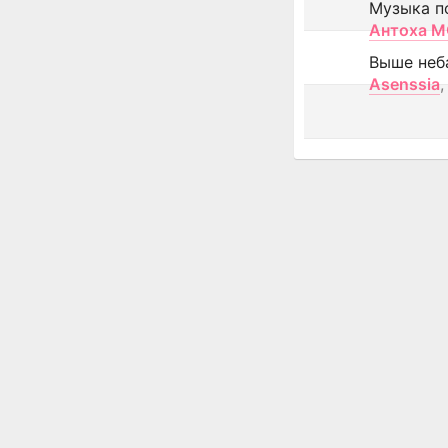
Музыка п
Антоха 
Выше неб
Asenssia
,