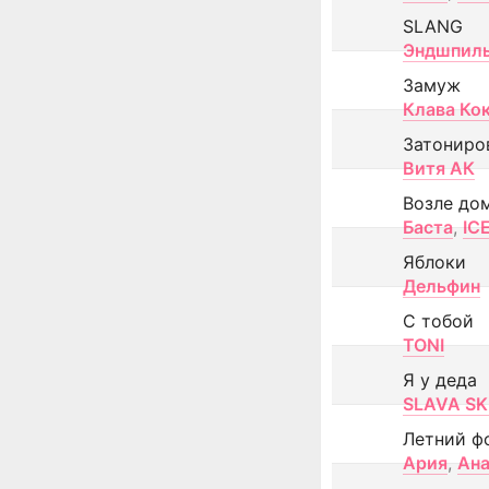
SLANG
Эндшпил
Замуж
Клава Ко
Затониро
Витя АК
Возле до
Баста
,
IC
Яблоки
Дельфин
С тобой
TONI
Я у деда
SLAVA SK
Летний ф
Ария
,
Ана