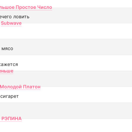
льшое Простое Число
ечего ловить
Subwave
 мясо
кажется
еньше
Молодой Платон
 сигарет
 РЭПИНА