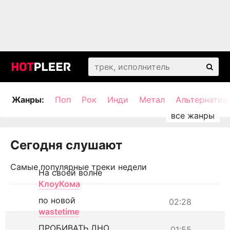
Жанры:
Поп
Рок
Инди
Метал
Альтернатив
Сегодня слушают
Самые популярные треки недели
На своей волне
КлоуКома
по новой
02:28
wastetime
ПРОБИВАТЬ ДНО
01:55