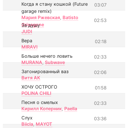
Когда я стану кошкой (Future
03:07
garage remix)
Мария Ржевская
,
Batisto
02:53
Grisagone
За душу
JUDI
Вера
02:18
MIRAVI
Больше нечего ловить
02:33
MURANA
,
Subwave
Затонированный ваз
02:06
Витя АК
ХОЧУ ОСТРОГО
01:58
POLINA CHILI
Песня о смелых
02:33
Кирилл Коперник
,
Paella
Слух
03:36
Biicla
,
MAYOT