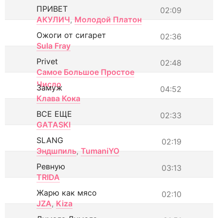
ПРИВЕТ
02:09
АКУЛИЧ
,
Молодой Платон
Ожоги от сигарет
02:36
Sula Fray
Privet
02:48
Самое Большое Простое
Число
Замуж
04:52
Клава Кока
ВСЕ ЕЩЕ
02:33
GATASKI
SLANG
02:19
Эндшпиль
,
TumaniYO
Ревную
03:13
TRIDA
Жарю как мясо
02:10
JZA
,
Kiza