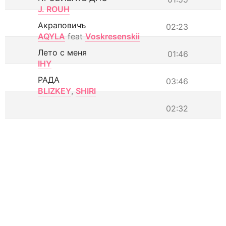
J. ROUH
Акраповичъ
02:23
AQYLA
feat
Voskresenskii
Лето с меня
01:46
IHY
РАДА
03:46
BLIZKEY
,
SHIRI
02:32