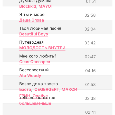
Думала Думала
01:51
Blockkid
,
MAYOT
Я ты и море
02:58
Даша Эпова
Твоя любимая песня
02:04
Beautiful Boys
Путеводная
03:42
МОЛОДОСТЬ ВНУТРИ
Мне кого любить?
02:47
Сеня Слесарев
Бессовестный
04:16
Ato Woody
Возле дома твоего
01:58
Баста
,
ICEGERGERT
,
МАКСИ
ГРИН
,
Onative
тебе все кажется
03:38
большеменьше
02:41