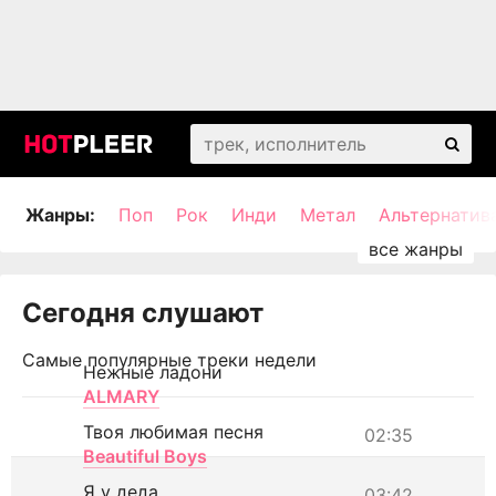
Жанры:
Поп
Рок
Инди
Метал
Альтернатив
Сегодня слушают
Самые популярные треки недели
Нежные ладони
ALMARY
Твоя любимая песня
02:35
Beautiful Boys
Я у деда
03:42