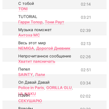
С тобой
02:14
TONI
TUTORIAL
03:21
Гарри Топор
,
Тони Раут
Музыка поможет
02:39
Антоха МС
Весь этот мир
02:13
NEMIGA
,
Дорогой Дневник
Непрочитанное сообщение
02:26
Хватит паясничать
Пепел
02:51
SAINTY
,
Лали
Оп Давай Давай
03:34
Police in Paris
,
GORILLA GLU
,
LIL NAKU
ПЭЙН
02:02
СЕКУШАРЮ
Вдвоём