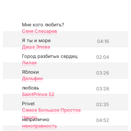
Мне кого любить?
Сеня Слесарев
Я ты и море
04:16
Даша Эпова
Город разбитых сердец
02:04
Лилая
Яблоки
03:26
Дельфин
любовь
03:28
SaintPrince 52
Privet
02:35
Самое Большое Простое
Число
неприлично
04:52
неисправность