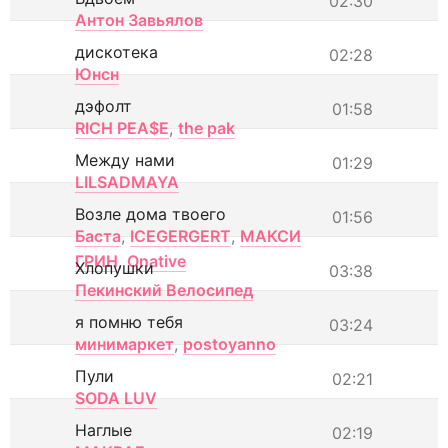
02:30
Антон Завьялов
дискотека
02:28
Юнсн
дэфолт
01:58
RICH PEA$E
,
the pak
Между нами
01:29
LILSADMAYA
Возле дома твоего
01:56
Баста
,
ICEGERGERT
,
МАКСИ
ГРИН
,
Onative
Хлопушки
03:38
Пекинский Велосипед
я помню тебя
03:24
минимаркет
,
postoyanno
Пули
02:21
SODA LUV
Наглые
02:19