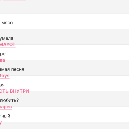
 мясо
умала
MAYOT
оре
ва
имая песня
 Boys
ая
ТЬ ВНУТРИ
 любить?
сарев
тный
y