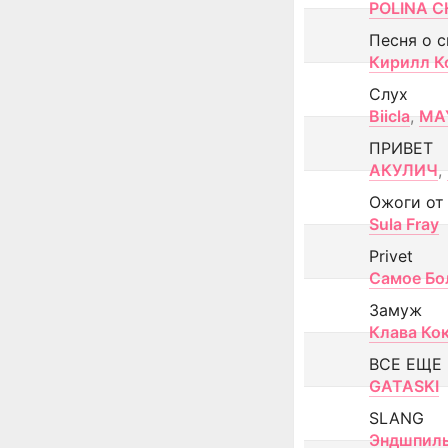
POLINA CH
Песня о 
Кирилл К
Слух
Biicla
,
MA
ПРИВЕТ
АКУЛИЧ
,
Ожоги от
Sula Fray
Privet
Самое Бо
Замуж
Клава Ко
ВСЕ ЕЩЕ
GATASKI
SLANG
Эндшпил