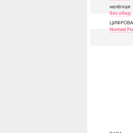
нелёгкая
без обид
ЦИФРОВА
Nomad Pu