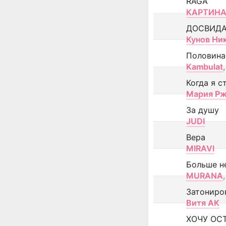
RAGA
КАРТИНА
ДОСВИД
Кунов Ни
Половина
Kambulat
,
Когда я с
Мария Рж
За душу
JUDI
Вера
MIRAVI
Больше н
MURANA
,
Затониро
Витя АК
ХОЧУ ОС