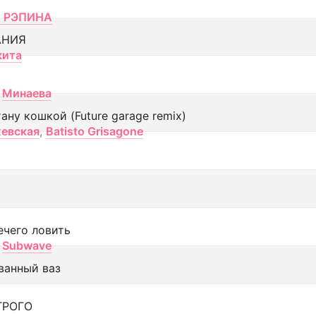
 РЭПИНА
АНИЯ
кита
Минаева
тану кошкой (Future garage remix)
евская
,
Batisto Grisagone
ечего ловить
Subwave
ванный ваз
ТРОГО