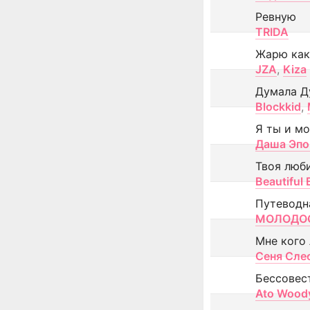
Ревную
TRIDA
Жарю как
JZA
,
Kiza
Думала Д
Blockkid
,
Я ты и м
Даша Эпо
Твоя люб
Beautiful
Путеводн
МОЛОДОС
Мне кого
Сеня Сле
Бессовес
Ato Wood