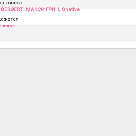
ма твоего
EGERGERT
,
МАКСИ ГРИН
,
Onative
кажется
еньше