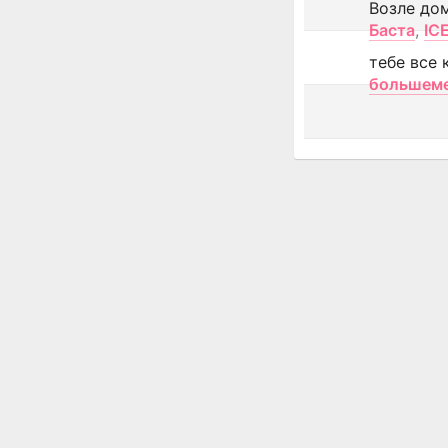
Возле до
Баста
,
IC
тебе все 
большем