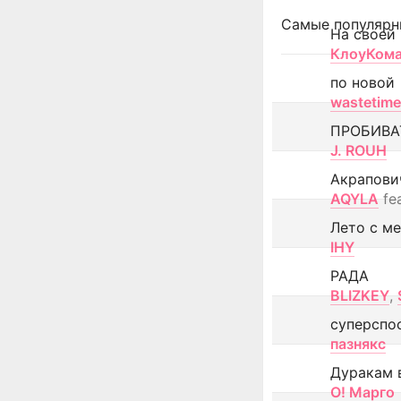
Самые популярн
На своей
КлоуКом
по новой
wastetime
ПРОБИВА
J. ROUH
Акрапови
AQYLA
fe
Лето с м
IHY
РАДА
BLIZKEY
,
суперспо
пазнякс
Дуракам 
О! Марго