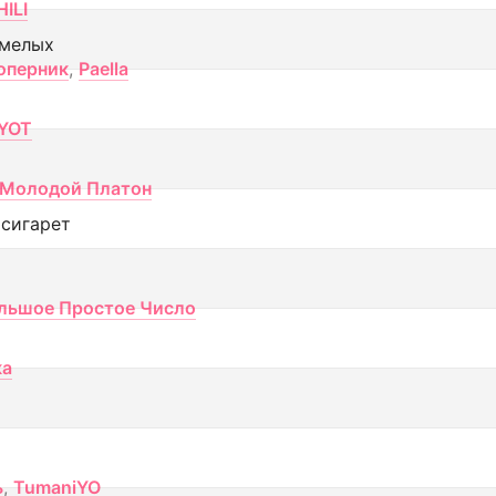
ILI
смелых
оперник
,
Paella
YOT
Молодой Платон
 сигарет
льшое Простое Число
ка
ь
,
TumaniYO