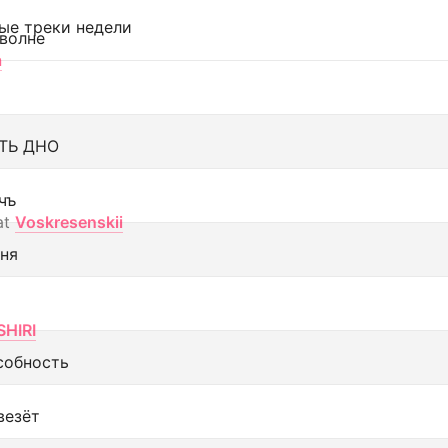
ые треки недели
 волне
а
ТЬ ДНО
чъ
at
Voskresenskii
еня
SHIRI
собность
везёт