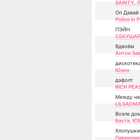
SAINTY
,
Оп Давай
Police in P
ПЭЙН
СЕКУША
Вдвоём
Антон За
дискотек
Юнсн
дэфолт
RICH PEA
Между н
LILSADM
Возле до
Баста
,
IC
Хлопушки
Пекински