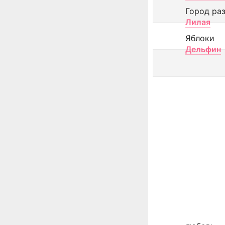
Город ра
Лилая
Яблоки
Дельфин