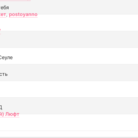
тебя
кет
,
postoyanno
V
Сеуле
сть
Д
й) Люфт