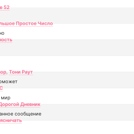
ce 52
льшое Простое Число
но
ность
пор
,
Тони Раут
оможет
МС
 мир
Дорогой Дневник
анное сообщение
аясничать