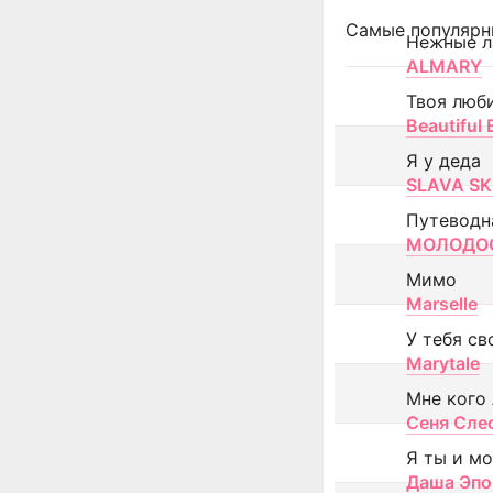
Самые популярн
Нежные л
ALMARY
Твоя люб
Beautiful
Я у деда
SLAVA SK
Путеводн
МОЛОДОС
Мимо
Marselle
У тебя св
Marytale
Мне кого
Сеня Сле
Я ты и м
Даша Эпо