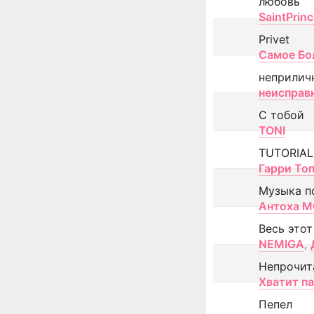
любовь
SaintPrin
Privet
Самое Бо
неприлич
неисправ
С тобой
TONI
TUTORIAL
Гарри То
Музыка п
Антоха 
Весь этот
NEMIGA
,
Непрочит
Хватит п
Пепел