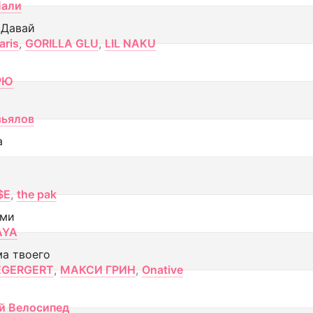
Лали
 Давай
aris
,
GORILLA GLU
,
LIL NAKU
РЮ
вьялов
а
$E
,
the pak
ами
AYA
ма твоего
EGERGERT
,
МАКСИ ГРИН
,
Onative
й Велосипед