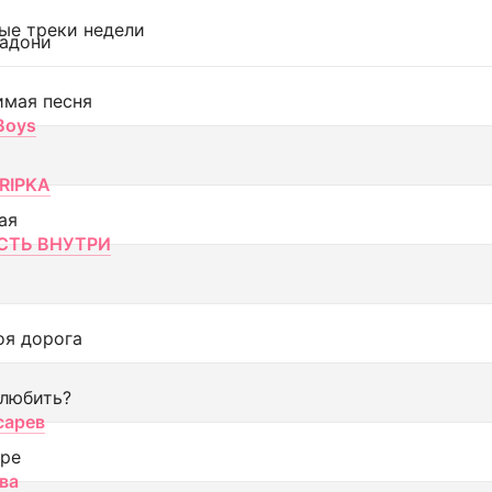
ые треки недели
адони
имая песня
 Boys
RIPKA
ая
ТЬ ВНУТРИ
оя дорога
 любить?
сарев
оре
ва