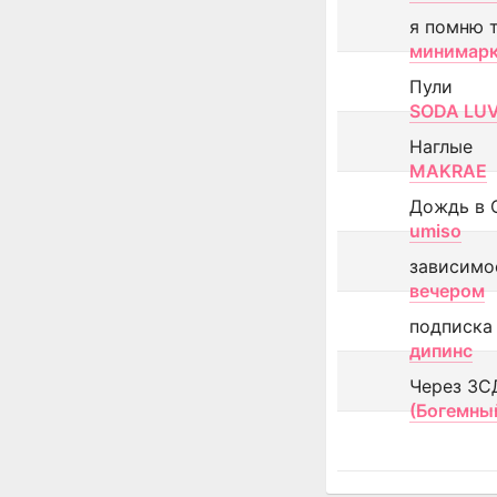
я помню 
минимар
Пули
SODA LU
Наглые
MAKRAE
Дождь в 
umiso
зависимо
вечером
подписка
дипинс
Через ЗС
(Богемны