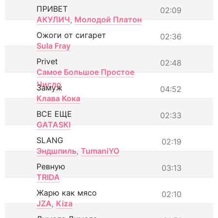
ПРИВЕТ
02:09
АКУЛИЧ
,
Молодой Платон
Ожоги от сигарет
02:36
Sula Fray
Privet
02:48
Самое Большое Простое
Число
Замуж
04:52
Клава Кока
ВСЕ ЕЩЕ
02:33
GATASKI
SLANG
02:19
Эндшпиль
,
TumaniYO
Ревную
03:13
TRIDA
Жарю как мясо
02:10
JZA
,
Kiza