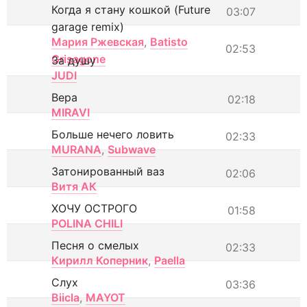
Когда я стану кошкой (Future
03:07
garage remix)
Мария Ржевская
,
Batisto
02:53
Grisagone
За душу
JUDI
Вера
02:18
MIRAVI
Больше нечего ловить
02:33
MURANA
,
Subwave
Затонированный ваз
02:06
Витя АК
ХОЧУ ОСТРОГО
01:58
POLINA CHILI
Песня о смелых
02:33
Кирилл Коперник
,
Paella
Слух
03:36
Biicla
,
MAYOT