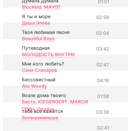
Думала Думала
01:51
Blockkid
,
MAYOT
Я ты и море
02:58
Даша Эпова
Твоя любимая песня
02:04
Beautiful Boys
Путеводная
03:42
МОЛОДОСТЬ ВНУТРИ
Мне кого любить?
02:47
Сеня Слесарев
Бессовестный
04:16
Ato Woody
Возле дома твоего
01:58
Баста
,
ICEGERGERT
,
МАКСИ
ГРИН
,
Onative
тебе все кажется
03:38
большеменьше
02:41