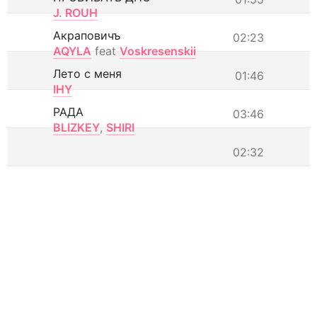
J. ROUH
Акраповичъ
02:23
AQYLA
feat
Voskresenskii
Лето с меня
01:46
IHY
РАДА
03:46
BLIZKEY
,
SHIRI
02:32