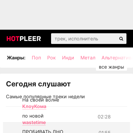
Жанры:
Поп
Рок
Инди
Метал
Альтернатив
Сегодня слушают
Самые популярные треки недели
На своей волне
КлоуКома
по новой
02:28
wastetime
ПРОБИВАТЬ ДНО
01:55