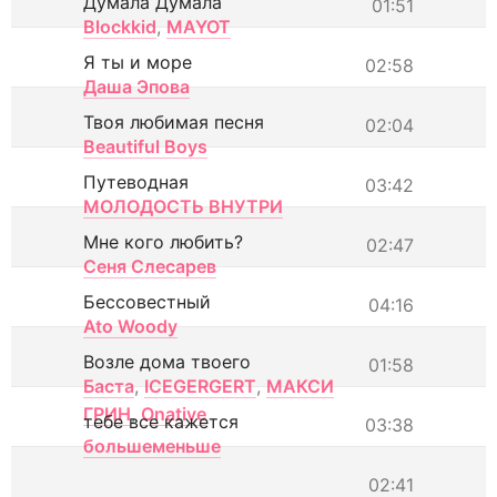
Думала Думала
01:51
Blockkid
,
MAYOT
Я ты и море
02:58
Даша Эпова
Твоя любимая песня
02:04
Beautiful Boys
Путеводная
03:42
МОЛОДОСТЬ ВНУТРИ
Мне кого любить?
02:47
Сеня Слесарев
Бессовестный
04:16
Ato Woody
Возле дома твоего
01:58
Баста
,
ICEGERGERT
,
МАКСИ
ГРИН
,
Onative
тебе все кажется
03:38
большеменьше
02:41