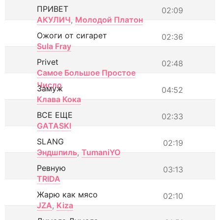
ПРИВЕТ
02:09
АКУЛИЧ
,
Молодой Платон
Ожоги от сигарет
02:36
Sula Fray
Privet
02:48
Самое Большое Простое
Число
Замуж
04:52
Клава Кока
ВСЕ ЕЩЕ
02:33
GATASKI
SLANG
02:19
Эндшпиль
,
TumaniYO
Ревную
03:13
TRIDA
Жарю как мясо
02:10
JZA
,
Kiza