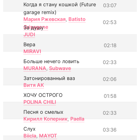
Когда я стану кошкой (Future
03:07
garage remix)
Мария Ржевская
,
Batisto
02:53
Grisagone
За душу
JUDI
Вера
02:18
MIRAVI
Больше нечего ловить
02:33
MURANA
,
Subwave
Затонированный ваз
02:06
Витя АК
ХОЧУ ОСТРОГО
01:58
POLINA CHILI
Песня о смелых
02:33
Кирилл Коперник
,
Paella
Слух
03:36
Biicla
,
MAYOT