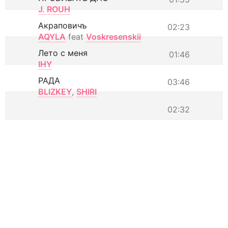
J. ROUH
Акраповичъ
02:23
AQYLA
feat
Voskresenskii
Лето с меня
01:46
IHY
РАДА
03:46
BLIZKEY
,
SHIRI
02:32