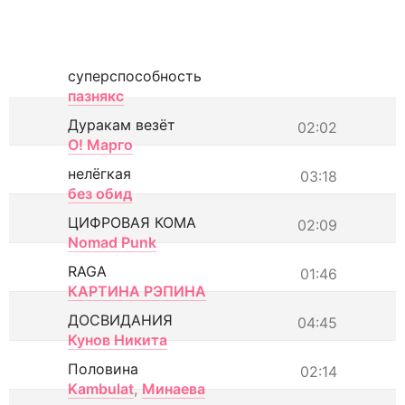
суперспособность
пазнякс
Дуракам везёт
02:02
О! Марго
нелёгкая
03:18
без обид
ЦИФРОВАЯ КОМА
02:09
Nomad Punk
RAGA
01:46
КАРТИНА РЭПИНА
ДОСВИДАНИЯ
04:45
Кунов Никита
Половина
02:14
Kambulat
,
Минаева