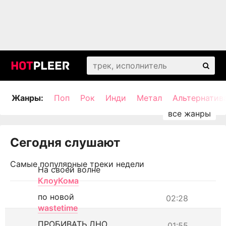
Жанры:
Поп
Рок
Инди
Метал
Альтернатив
Сегодня слушают
Самые популярные треки недели
На своей волне
КлоуКома
по новой
02:28
wastetime
ПРОБИВАТЬ ДНО
01:55