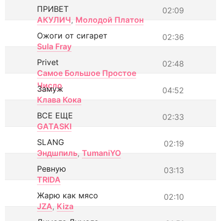
ПРИВЕТ
02:09
АКУЛИЧ
,
Молодой Платон
Ожоги от сигарет
02:36
Sula Fray
Privet
02:48
Самое Большое Простое
Число
Замуж
04:52
Клава Кока
ВСЕ ЕЩЕ
02:33
GATASKI
SLANG
02:19
Эндшпиль
,
TumaniYO
Ревную
03:13
TRIDA
Жарю как мясо
02:10
JZA
,
Kiza