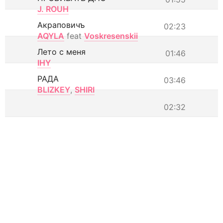
J. ROUH
Акраповичъ
02:23
AQYLA
feat
Voskresenskii
Лето с меня
01:46
IHY
РАДА
03:46
BLIZKEY
,
SHIRI
02:32