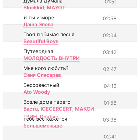
Думала Думала
01:51
Blockkid
,
MAYOT
Я ты и море
02:58
Даша Эпова
Твоя любимая песня
02:04
Beautiful Boys
Путеводная
03:42
МОЛОДОСТЬ ВНУТРИ
Мне кого любить?
02:47
Сеня Слесарев
Бессовестный
04:16
Ato Woody
Возле дома твоего
01:58
Баста
,
ICEGERGERT
,
МАКСИ
ГРИН
,
Onative
тебе все кажется
03:38
большеменьше
02:41