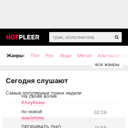
Жанры:
Поп
Рок
Инди
Метал
Альтернатив
Сегодня слушают
Самые популярные треки недели
На своей волне
КлоуКома
по новой
02:28
wastetime
ПРОБИВАТЬ ДНО
01:55