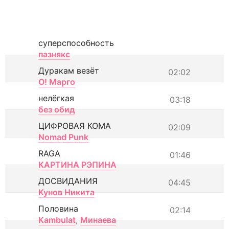
суперспособность
пазнякс
Дуракам везёт
02:02
О! Марго
нелёгкая
03:18
без обид
ЦИФРОВАЯ КОМА
02:09
Nomad Punk
RAGA
01:46
КАРТИНА РЭПИНА
ДОСВИДАНИЯ
04:45
Кунов Никита
Половина
02:14
Kambulat
,
Минаева