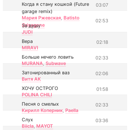
Когда я стану кошкой (Future
03:07
garage remix)
Мария Ржевская
,
Batisto
02:53
Grisagone
За душу
JUDI
Вера
02:18
MIRAVI
Больше нечего ловить
02:33
MURANA
,
Subwave
Затонированный ваз
02:06
Витя АК
ХОЧУ ОСТРОГО
01:58
POLINA CHILI
Песня о смелых
02:33
Кирилл Коперник
,
Paella
Слух
03:36
Biicla
,
MAYOT