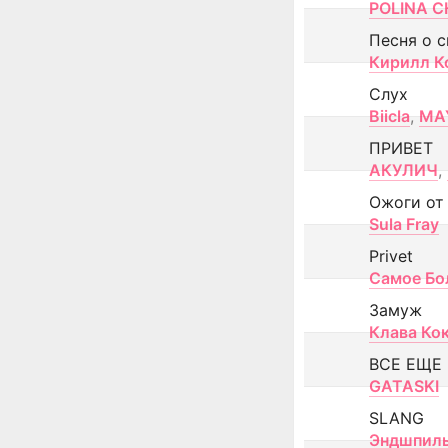
POLINA CH
Песня о 
Кирилл К
Слух
Biicla
,
MA
ПРИВЕТ
АКУЛИЧ
,
Ожоги от
Sula Fray
Privet
Самое Бо
Замуж
Клава Ко
ВСЕ ЕЩЕ
GATASKI
SLANG
Эндшпил