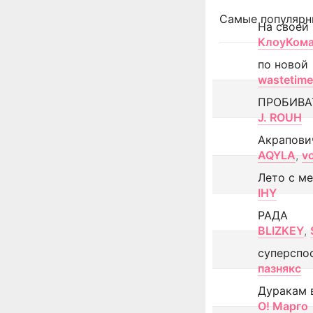
Самые популярн
На своей
КлоуКом
по новой
wastetime
ПРОБИВА
J. ROUH
Акрапови
AQYLA
,
v
Лето с м
IHY
РАДА
BLIZKEY
,
суперспо
пазнякс
Дуракам 
О! Марго