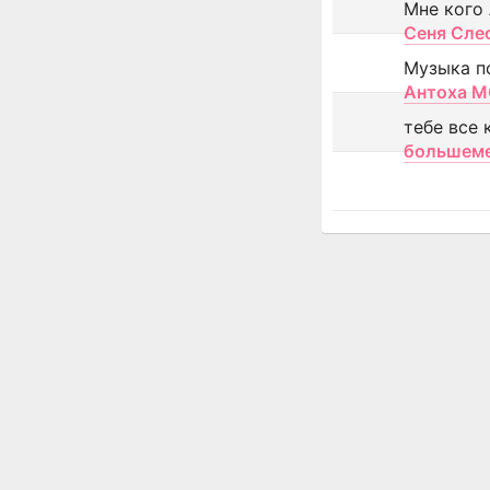
Мне кого
Сеня Сле
Музыка п
Антоха 
тебе все 
большем