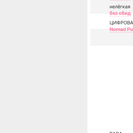
нелёгкая
без обид
ЦИФРОВА
Nomad Pu