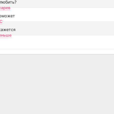
 любить?
сарев
оможет
МС
кажется
еньше