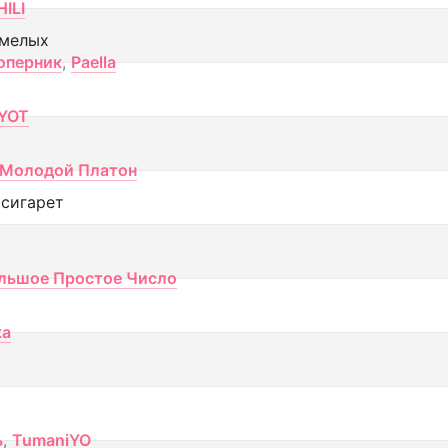
ILI
смелых
оперник
,
Paella
YOT
Молодой Платон
 сигарет
льшое Простое Число
ка
ь
,
TumaniYO