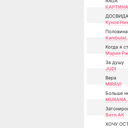
RAGA
КАРТИНА
ДОСВИД
Кунов Ни
Половина
Kambulat
,
Когда я с
Мария Рж
За душу
JUDI
Вера
MIRAVI
Больше н
MURANA
,
Затониро
Витя АК
ХОЧУ ОС