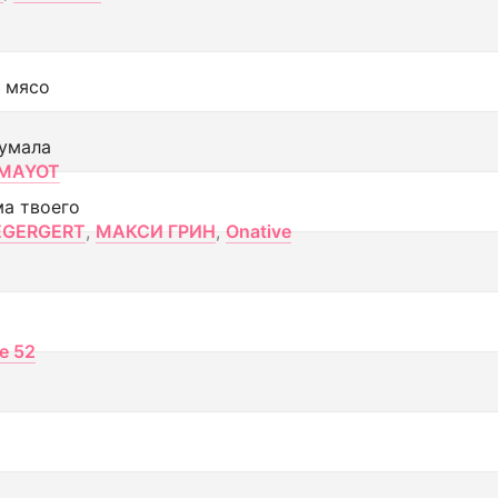
 мясо
умала
MAYOT
ма твоего
EGERGERT
,
МАКСИ ГРИН
,
Onative
ce 52