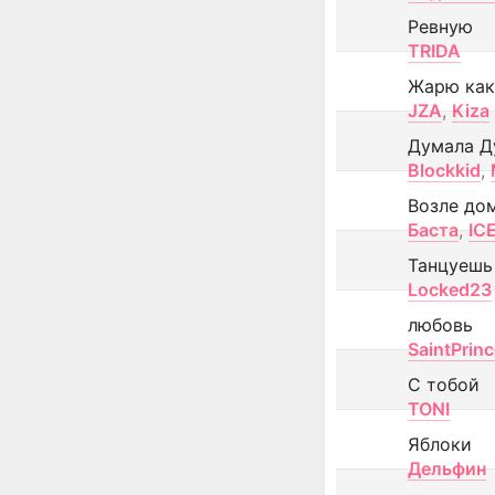
Ревную
TRIDA
Жарю как
JZA
,
Kiza
Думала Д
Blockkid
,
Возле до
Баста
,
IC
Танцуешь
Locked23
любовь
SaintPrin
С тобой
TONI
Яблоки
Дельфин