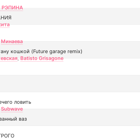
 РЭПИНА
АНИЯ
кита
Минаева
тану кошкой (Future garage remix)
евская
,
Batisto Grisagone
ечего ловить
Subwave
ванный ваз
ТРОГО