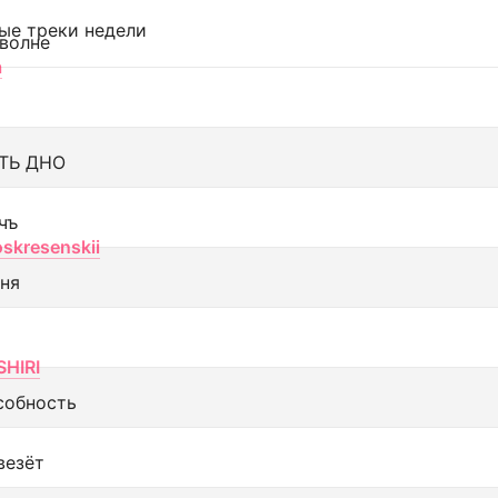
ые треки недели
 волне
а
ТЬ ДНО
чъ
oskresenskii
еня
SHIRI
собность
везёт