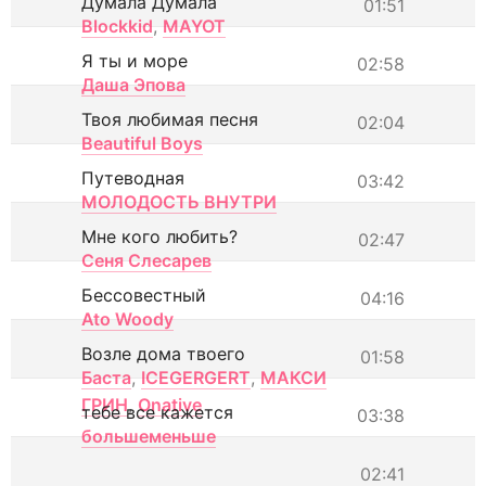
Думала Думала
01:51
Blockkid
,
MAYOT
Я ты и море
02:58
Даша Эпова
Твоя любимая песня
02:04
Beautiful Boys
Путеводная
03:42
МОЛОДОСТЬ ВНУТРИ
Мне кого любить?
02:47
Сеня Слесарев
Бессовестный
04:16
Ato Woody
Возле дома твоего
01:58
Баста
,
ICEGERGERT
,
МАКСИ
ГРИН
,
Onative
тебе все кажется
03:38
большеменьше
02:41