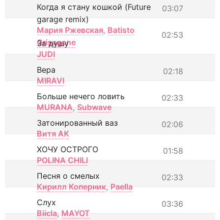
Когда я стану кошкой (Future
03:07
garage remix)
Мария Ржевская
,
Batisto
02:53
Grisagone
За душу
JUDI
Вера
02:18
MIRAVI
Больше нечего ловить
02:33
MURANA
,
Subwave
Затонированный ваз
02:06
Витя АК
ХОЧУ ОСТРОГО
01:58
POLINA CHILI
Песня о смелых
02:33
Кирилл Коперник
,
Paella
Слух
03:36
Biicla
,
MAYOT