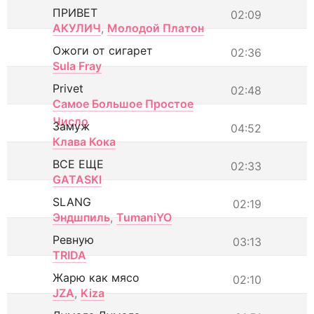
ПРИВЕТ
02:09
АКУЛИЧ
,
Молодой Платон
Ожоги от сигарет
02:36
Sula Fray
Privet
02:48
Самое Большое Простое
Число
Замуж
04:52
Клава Кока
ВСЕ ЕЩЕ
02:33
GATASKI
SLANG
02:19
Эндшпиль
,
TumaniYO
Ревную
03:13
TRIDA
Жарю как мясо
02:10
JZA
,
Kiza