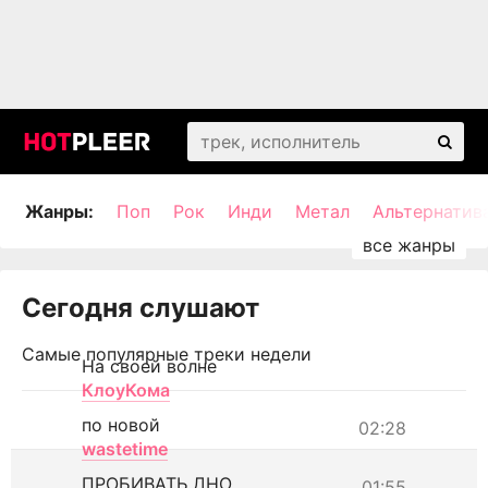
Жанры:
Поп
Рок
Инди
Метал
Альтернатив
Сегодня слушают
Самые популярные треки недели
На своей волне
КлоуКома
по новой
02:28
wastetime
ПРОБИВАТЬ ДНО
01:55