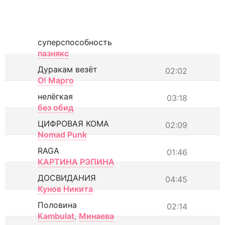
суперспособность
пазнякс
Дуракам везёт
02:02
О! Марго
нелёгкая
03:18
без обид
ЦИФРОВАЯ КОМА
02:09
Nomad Punk
RAGA
01:46
КАРТИНА РЭПИНА
ДОСВИДАНИЯ
04:45
Кунов Никита
Половина
02:14
Kambulat
,
Минаева