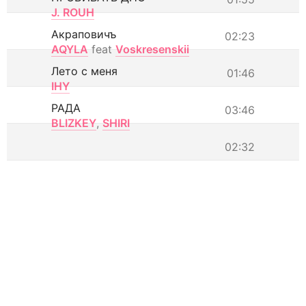
J. ROUH
Акраповичъ
02:23
AQYLA
feat
Voskresenskii
Лето с меня
01:46
IHY
РАДА
03:46
BLIZKEY
,
SHIRI
02:32