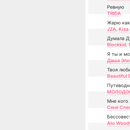
Ревную
TRIDA
Жарю как
JZA
,
Kiza
Думала Д
Blockkid
,
Я ты и м
Даша Эпо
Твоя люб
Beautiful
Путеводн
МОЛОДОС
Мне кого
Сеня Сле
Бессовес
Ato Wood