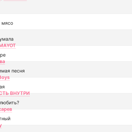
 мясо
умала
MAYOT
оре
ва
имая песня
 Boys
ая
ТЬ ВНУТРИ
 любить?
сарев
тный
y