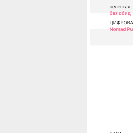
нелёгкая
без обид
ЦИФРОВА
Nomad Pu