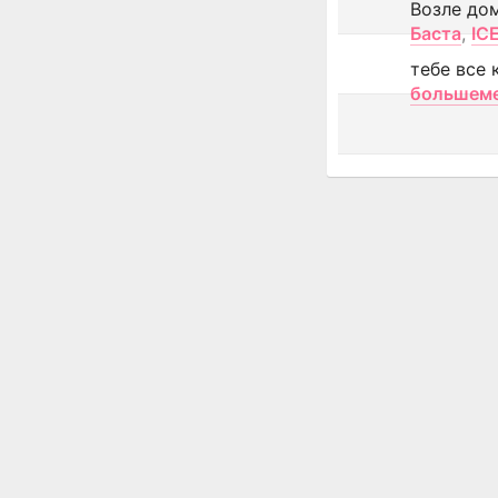
Возле до
Баста
,
IC
тебе все 
большем