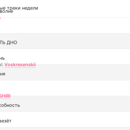
ые треки недели
 волне
а
ТЬ ДНО
чъ
at
Voskresenskii
еня
SHIRI
собность
везёт