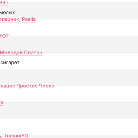
ILI
смелых
оперник
,
Paella
YOT
Молодой Платон
 сигарет
льшое Простое Число
ка
ь
,
TumaniYO