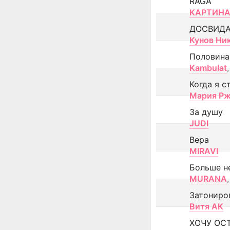
RAGA
КАРТИНА
ДОСВИД
Кунов Ни
Половина
Kambulat
,
Когда я с
Мария Рж
За душу
JUDI
Вера
MIRAVI
Больше н
MURANA
,
Затониро
Витя АК
ХОЧУ ОС