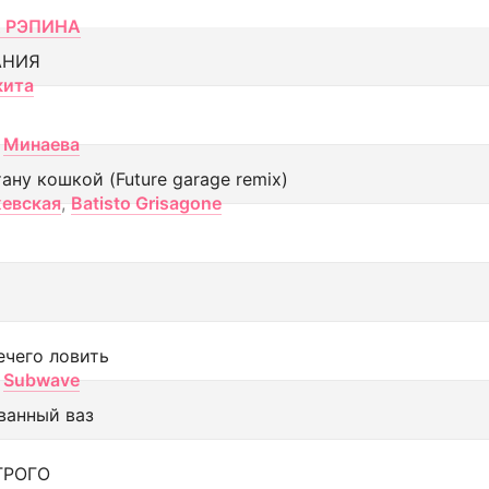
 РЭПИНА
АНИЯ
кита
Минаева
тану кошкой (Future garage remix)
евская
,
Batisto Grisagone
ечего ловить
Subwave
ванный ваз
ТРОГО