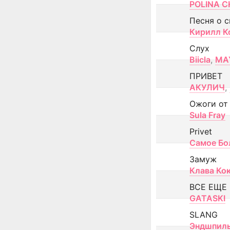
POLINA CH
Песня о 
Кирилл К
Слух
Biicla
,
MA
ПРИВЕТ
АКУЛИЧ
,
Ожоги от
Sula Fray
Privet
Самое Бо
Замуж
Клава Ко
ВСЕ ЕЩЕ
GATASKI
SLANG
Эндшпил