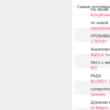
Самые популярн
На своей
КлоуКом
по новой
wastetime
ПРОБИВА
J. ROUH
Акрапови
AQYLA
fe
Лето с м
IHY
РАДА
BLIZKEY
,
суперспо
пазнякс
Дуракам 
О! Марго