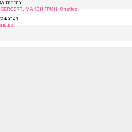
ма твоего
EGERGERT
,
МАКСИ ГРИН
,
Onative
кажется
еньше