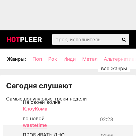
Жанры:
Поп
Рок
Инди
Метал
Альтернатив
Сегодня слушают
Самые популярные треки недели
На своей волне
КлоуКома
по новой
02:28
wastetime
ПРОБИВАТЬ ДНО
01:55