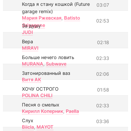
Когда я стану кошкой (Future
03:07
garage remix)
Мария Ржевская
,
Batisto
02:53
Grisagone
За душу
JUDI
Вера
02:18
MIRAVI
Больше нечего ловить
02:33
MURANA
,
Subwave
Затонированный ваз
02:06
Витя АК
ХОЧУ ОСТРОГО
01:58
POLINA CHILI
Песня о смелых
02:33
Кирилл Коперник
,
Paella
Слух
03:36
Biicla
,
MAYOT