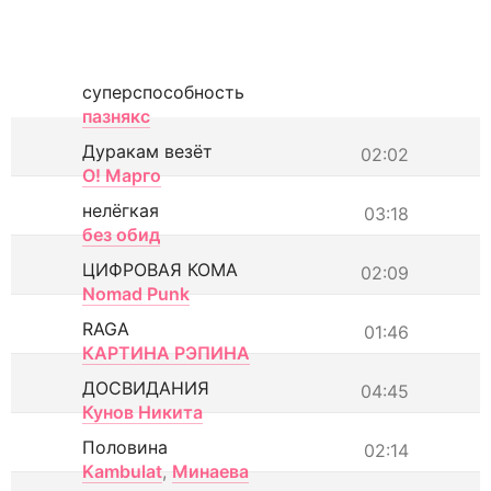
суперспособность
пазнякс
Дуракам везёт
02:02
О! Марго
нелёгкая
03:18
без обид
ЦИФРОВАЯ КОМА
02:09
Nomad Punk
RAGA
01:46
КАРТИНА РЭПИНА
ДОСВИДАНИЯ
04:45
Кунов Никита
Половина
02:14
Kambulat
,
Минаева