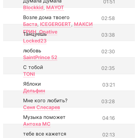
Думала Думала
01:51
Blockkid
,
MAYOT
Возле дома твоего
02:58
Баста
,
ICEGERGERT
,
МАКСИ
ГРИН
,
Onative
Танцуешь
03:38
Locked23
любовь
02:30
SaintPrince 52
С тобой
02:35
TONI
Яблоки
03:21
Дельфин
Мне кого любить?
03:28
Сеня Слесарев
Музыка поможет
04:16
Антоха МС
тебе все кажется
02:13