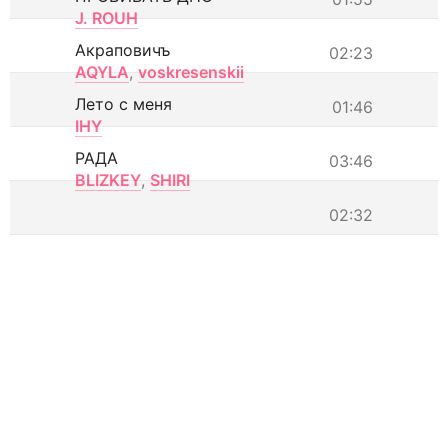
J. ROUH
Акраповичъ
02:23
AQYLA
,
voskresenskii
Лето с меня
01:46
IHY
РАДА
03:46
BLIZKEY
,
SHIRI
02:32