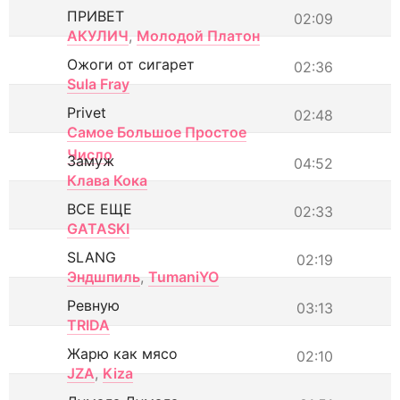
ПРИВЕТ
02:09
АКУЛИЧ
,
Молодой Платон
Ожоги от сигарет
02:36
Sula Fray
Privet
02:48
Самое Большое Простое
Число
Замуж
04:52
Клава Кока
ВСЕ ЕЩЕ
02:33
GATASKI
SLANG
02:19
Эндшпиль
,
TumaniYO
Ревную
03:13
TRIDA
Жарю как мясо
02:10
JZA
,
Kiza