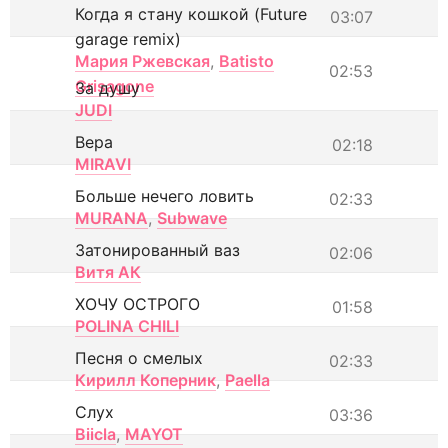
Когда я стану кошкой (Future
03:07
garage remix)
Мария Ржевская
,
Batisto
02:53
Grisagone
За душу
JUDI
Вера
02:18
MIRAVI
Больше нечего ловить
02:33
MURANA
,
Subwave
Затонированный ваз
02:06
Витя АК
ХОЧУ ОСТРОГО
01:58
POLINA CHILI
Песня о смелых
02:33
Кирилл Коперник
,
Paella
Слух
03:36
Biicla
,
MAYOT