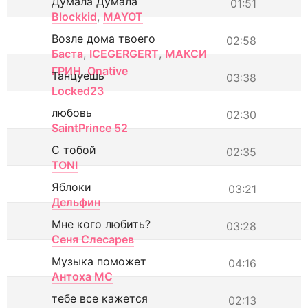
Думала Думала
01:51
Blockkid
,
MAYOT
Возле дома твоего
02:58
Баста
,
ICEGERGERT
,
МАКСИ
ГРИН
,
Onative
Танцуешь
03:38
Locked23
любовь
02:30
SaintPrince 52
С тобой
02:35
TONI
Яблоки
03:21
Дельфин
Мне кого любить?
03:28
Сеня Слесарев
Музыка поможет
04:16
Антоха МС
тебе все кажется
02:13