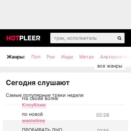
Жанры:
Поп
Рок
Инди
Метал
Альтернатив
Сегодня слушают
Самые популярные треки недели
На своей волне
КлоуКома
по новой
02:28
wastetime
ПРОБИВАТЬ ДНО
01:55