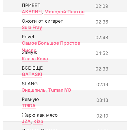
ПРИВЕТ
02:09
АКУЛИЧ
,
Молодой Платон
Ожоги от сигарет
02:36
Sula Fray
Privet
02:48
Самое Большое Простое
Число
Замуж
04:52
Клава Кока
ВСЕ ЕЩЕ
02:33
GATASKI
SLANG
02:19
Эндшпиль
,
TumaniYO
Ревную
03:13
TRIDA
Жарю как мясо
02:10
JZA
,
Kiza