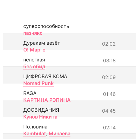
суперспособность
пазнякс
Дуракам везёт
02:02
О! Марго
нелёгкая
03:18
без обид
ЦИФРОВАЯ КОМА
02:09
Nomad Punk
RAGA
01:46
КАРТИНА РЭПИНА
ДОСВИДАНИЯ
04:45
Кунов Никита
Половина
02:14
Kambulat
,
Минаева