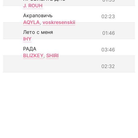
J. ROUH
Акраповичъ
02:23
AQYLA
,
voskresenskii
Лето с меня
01:46
IHY
РАДА
03:46
BLIZKEY
,
SHIRI
02:32