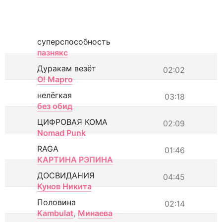
суперспособность
пазнякс
Дуракам везёт
02:02
О! Марго
нелёгкая
03:18
без обид
ЦИФРОВАЯ КОМА
02:09
Nomad Punk
RAGA
01:46
КАРТИНА РЭПИНА
ДОСВИДАНИЯ
04:45
Кунов Никита
Половина
02:14
Kambulat
,
Минаева