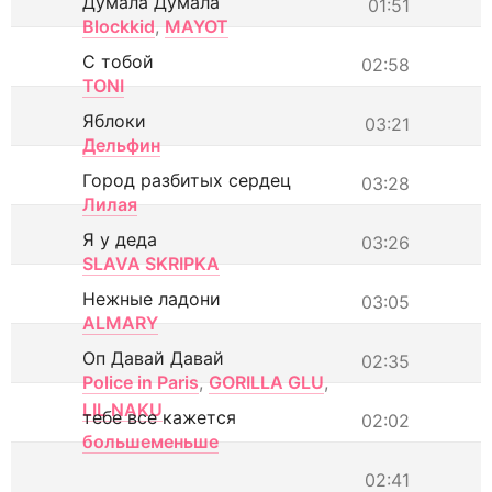
Думала Думала
01:51
Blockkid
,
MAYOT
С тобой
02:58
TONI
Яблоки
03:21
Дельфин
Город разбитых сердец
03:28
Лилая
Я у деда
03:26
SLAVA SKRIPKA
Нежные ладони
03:05
ALMARY
Оп Давай Давай
02:35
Police in Paris
,
GORILLA GLU
,
LIL NAKU
тебе все кажется
02:02
большеменьше
02:41