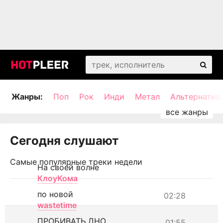
Жанры:
Поп
Рок
Инди
Метал
Альтернатив
Сегодня слушают
Самые популярные треки недели
На своей волне
КлоуКома
по новой
02:28
wastetime
ПРОБИВАТЬ ДНО
01:55