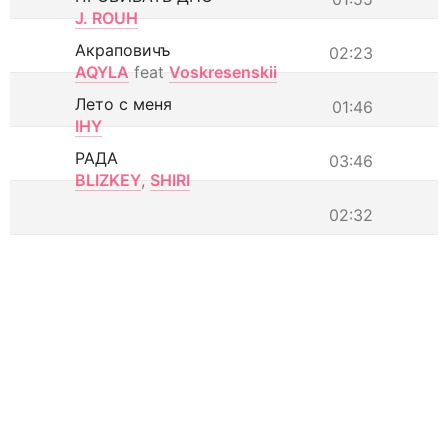
J. ROUH
Акраповичъ
02:23
AQYLA
feat
Voskresenskii
Лето с меня
01:46
IHY
РАДА
03:46
BLIZKEY
,
SHIRI
02:32