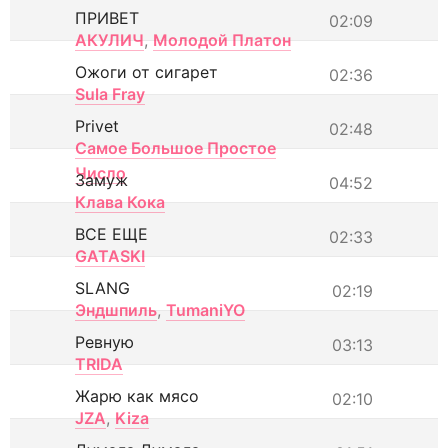
ПРИВЕТ
02:09
АКУЛИЧ
,
Молодой Платон
Ожоги от сигарет
02:36
Sula Fray
Privet
02:48
Самое Большое Простое
Число
Замуж
04:52
Клава Кока
ВСЕ ЕЩЕ
02:33
GATASKI
SLANG
02:19
Эндшпиль
,
TumaniYO
Ревную
03:13
TRIDA
Жарю как мясо
02:10
JZA
,
Kiza