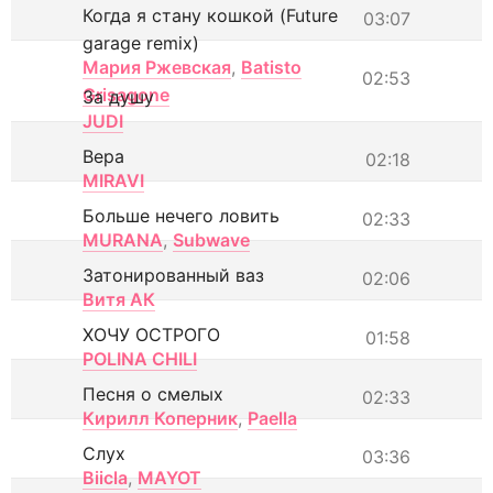
Когда я стану кошкой (Future
03:07
garage remix)
Мария Ржевская
,
Batisto
02:53
Grisagone
За душу
JUDI
Вера
02:18
MIRAVI
Больше нечего ловить
02:33
MURANA
,
Subwave
Затонированный ваз
02:06
Витя АК
ХОЧУ ОСТРОГО
01:58
POLINA CHILI
Песня о смелых
02:33
Кирилл Коперник
,
Paella
Слух
03:36
Biicla
,
MAYOT