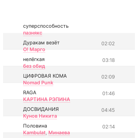
суперспособность
пазнякс
Дуракам везёт
02:02
О! Марго
нелёгкая
03:18
без обид
ЦИФРОВАЯ КОМА
02:09
Nomad Punk
RAGA
01:46
КАРТИНА РЭПИНА
ДОСВИДАНИЯ
04:45
Кунов Никита
Половина
02:14
Kambulat
,
Минаева