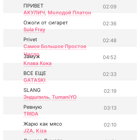
ПРИВЕТ
02:09
АКУЛИЧ
,
Молодой Платон
Ожоги от сигарет
02:36
Sula Fray
Privet
02:48
Самое Большое Простое
Число
Замуж
04:52
Клава Кока
ВСЕ ЕЩЕ
02:33
GATASKI
SLANG
02:19
Эндшпиль
,
TumaniYO
Ревную
03:13
TRIDA
Жарю как мясо
02:10
JZA
,
Kiza