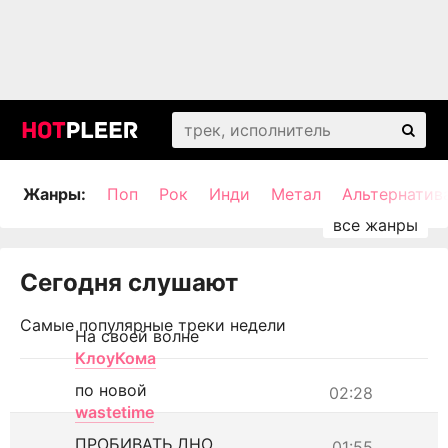
Жанры:
Поп
Рок
Инди
Метал
Альтернатив
Сегодня слушают
Самые популярные треки недели
На своей волне
КлоуКома
по новой
02:28
wastetime
ПРОБИВАТЬ ДНО
01:55