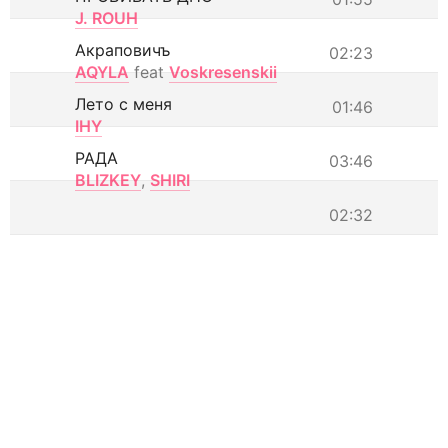
J. ROUH
Акраповичъ
02:23
AQYLA
feat
Voskresenskii
Лето с меня
01:46
IHY
РАДА
03:46
BLIZKEY
,
SHIRI
02:32