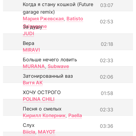
Когда я стану кошкой (Future
03:07
garage remix)
Мария Ржевская
,
Batisto
02:53
Grisagone
За душу
JUDI
Вера
02:18
MIRAVI
Больше нечего ловить
02:33
MURANA
,
Subwave
Затонированный ваз
02:06
Витя АК
ХОЧУ ОСТРОГО
01:58
POLINA CHILI
Песня о смелых
02:33
Кирилл Коперник
,
Paella
Слух
03:36
Biicla
,
MAYOT