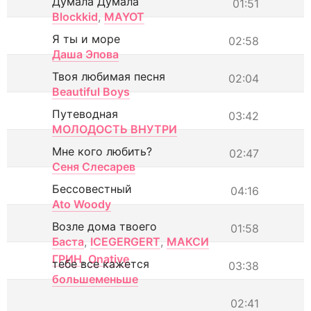
Думала Думала
01:51
Blockkid
,
MAYOT
Я ты и море
02:58
Даша Эпова
Твоя любимая песня
02:04
Beautiful Boys
Путеводная
03:42
МОЛОДОСТЬ ВНУТРИ
Мне кого любить?
02:47
Сеня Слесарев
Бессовестный
04:16
Ato Woody
Возле дома твоего
01:58
Баста
,
ICEGERGERT
,
МАКСИ
ГРИН
,
Onative
тебе все кажется
03:38
большеменьше
02:41