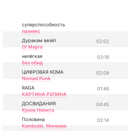
суперспособность
пазнякс
Дуракам везёт
02:02
О! Марго
нелёгкая
03:18
без обид
ЦИФРОВАЯ КОМА
02:09
Nomad Punk
RAGA
01:46
КАРТИНА РЭПИНА
ДОСВИДАНИЯ
04:45
Кунов Никита
Половина
02:14
Kambulat
,
Минаева