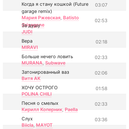
Когда я стану кошкой (Future
03:07
garage remix)
Мария Ржевская
,
Batisto
02:53
Grisagone
За душу
JUDI
Вера
02:18
MIRAVI
Больше нечего ловить
02:33
MURANA
,
Subwave
Затонированный ваз
02:06
Витя АК
ХОЧУ ОСТРОГО
01:58
POLINA CHILI
Песня о смелых
02:33
Кирилл Коперник
,
Paella
Слух
03:36
Biicla
,
MAYOT