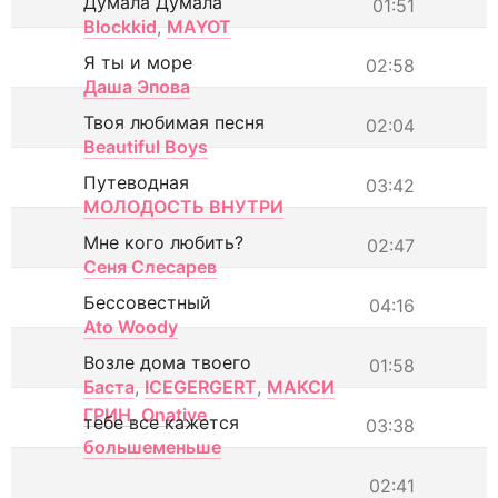
Думала Думала
01:51
Blockkid
,
MAYOT
Я ты и море
02:58
Даша Эпова
Твоя любимая песня
02:04
Beautiful Boys
Путеводная
03:42
МОЛОДОСТЬ ВНУТРИ
Мне кого любить?
02:47
Сеня Слесарев
Бессовестный
04:16
Ato Woody
Возле дома твоего
01:58
Баста
,
ICEGERGERT
,
МАКСИ
ГРИН
,
Onative
тебе все кажется
03:38
большеменьше
02:41