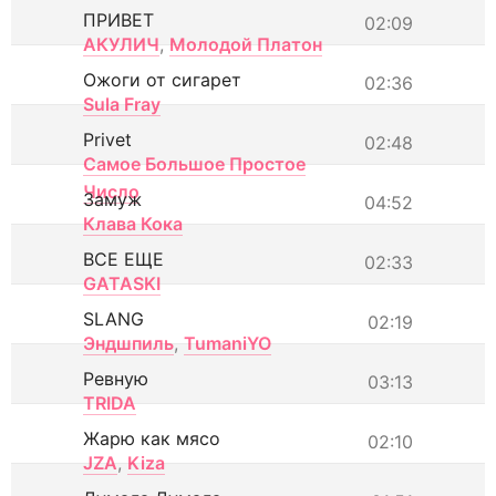
ПРИВЕТ
02:09
АКУЛИЧ
,
Молодой Платон
Ожоги от сигарет
02:36
Sula Fray
Privet
02:48
Самое Большое Простое
Число
Замуж
04:52
Клава Кока
ВСЕ ЕЩЕ
02:33
GATASKI
SLANG
02:19
Эндшпиль
,
TumaniYO
Ревную
03:13
TRIDA
Жарю как мясо
02:10
JZA
,
Kiza