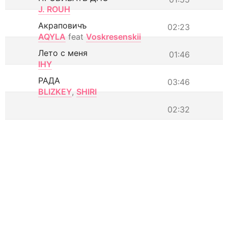
J. ROUH
Акраповичъ
02:23
AQYLA
feat
Voskresenskii
Лето с меня
01:46
IHY
РАДА
03:46
BLIZKEY
,
SHIRI
02:32