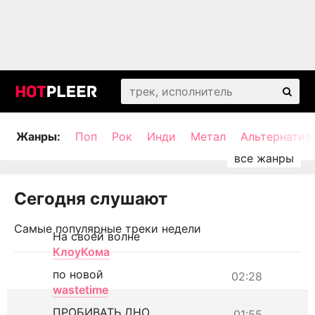
Жанры:
Поп
Рок
Инди
Метал
Альтернатив
Сегодня слушают
Самые популярные треки недели
На своей волне
КлоуКома
по новой
02:28
wastetime
ПРОБИВАТЬ ДНО
01:55